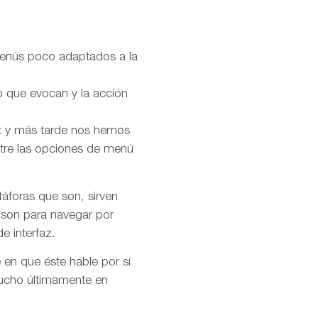
menús poco adaptados a la
o que evocan y la acción
t y más tarde nos hemos
ntre las opciones de menú
áforas que son, sirven
, son para navegar por
e interfaz.
 en que éste hable por sí
mucho últimamente en