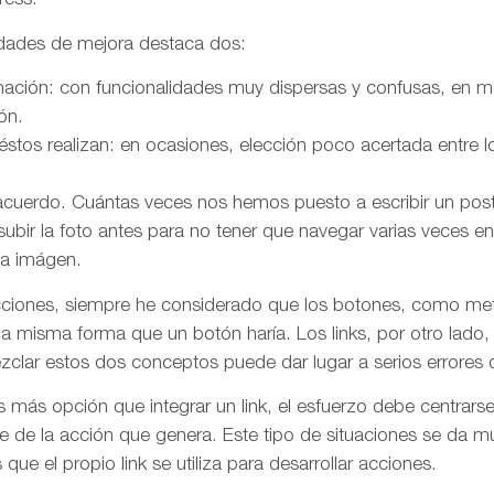
ress.
dades de mejora destaca dos:
rmación: con funcionalidades muy dispersas y confusas, en 
ón.
éstos realizan: en ocasiones, elección poco acertada entre l
cuerdo. Cuántas veces nos hemos puesto a escribir un pos
bir la foto antes para no tener que navegar varias veces e
la imágen.
acciones, siempre he considerado que los botones, como met
la misma forma que un botón haría. Los links, por otro lado
clar estos dos conceptos puede dar lugar a serios errores d
 más opción que integrar un link, el esfuerzo debe centrarse
e de la acción que genera. Este tipo de situaciones se da 
 que el propio link se utiliza para desarrollar acciones.