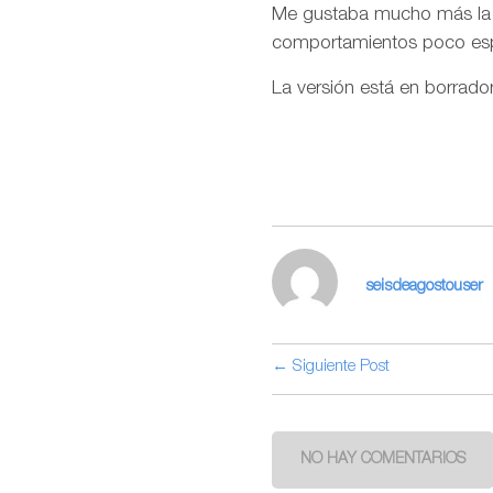
Me gustaba mucho más la in
comportamientos poco esp
La versión está en borrado
seisdeagostouser
← Siguiente Post
NO HAY COMENTARIOS