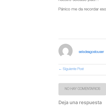
nuestro soleado país…
Pánico me da recordar eso
seisdeagostouser
← Siguiente Post
NO HAY COMENTARIOS
Deja una respuesta