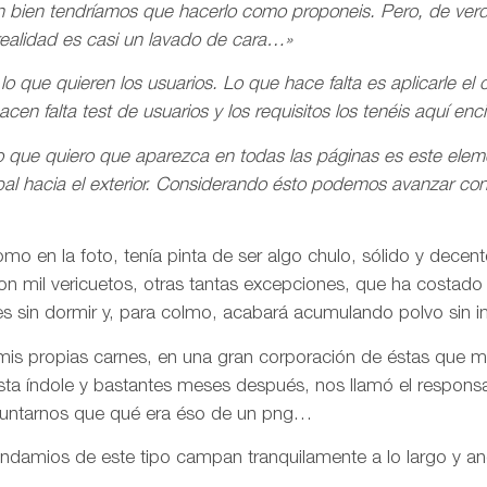
n bien tendríamos que hacerlo como proponeis. Pero, de ver
 realidad es casi un lavado de cara…»
o que quieren los usuarios. Lo que hace falta es aplicarle e
cen falta test de usuarios y los requisitos los tenéis aquí enc
lo que quiero que aparezca en todas las páginas es este ele
bal hacia el exterior. Considerando ésto podemos avanzar con 
 como en la foto, tenía pinta de ser algo chulo, sólido y dece
n mil vericuetos, otras tantas excepciones, que ha costado
hes sin dormir y, para colmo, acabará acumulando polvo si
mis propias carnes, en una gran corporación de éstas que m
ta índole y bastantes meses después, nos llamó el respons
reguntarnos que qué era éso de un png…
ndamios de este tipo campan tranquilamente a lo largo y an