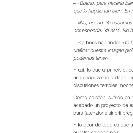
–
«Bueno, para hacerlo bie
que lo hagáis tan bien. En
–
«No, no, no. Ya sabemos l
corresponda. Ya está. No ha
– Big boss hablando:
«Yo 
unificar nuestra imagen glo
podemos tener».
Y así, lo que al principio,
una chapuza de órdago, co
discusiones terribles, noc
Como colofón, sufrido en 
acabado un proyecto de es
para (atenzione sinori) p
Y lo peor de todo es que a