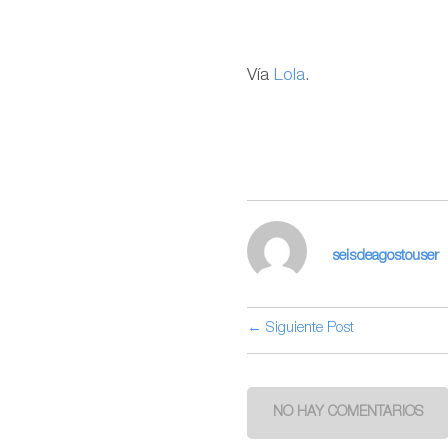
Vía
Lola
.
seisdeagostouser
← Siguiente Post
NO HAY COMENTARIOS