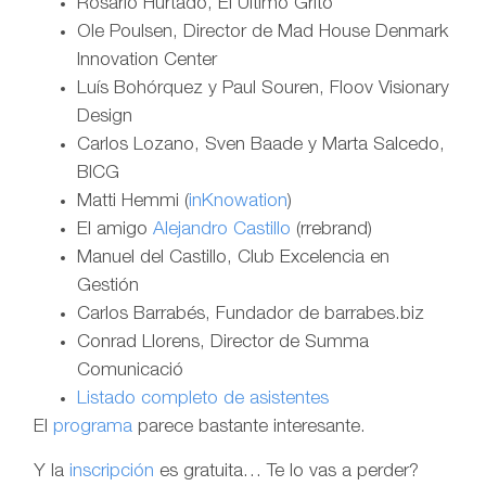
Rosario Hurtado, El Último Grito
Ole Poulsen, Director de Mad House Denmark
Innovation Center
Luís Bohórquez y Paul Souren, Floov Visionary
Design
Carlos Lozano, Sven Baade y Marta Salcedo,
BICG
Matti Hemmi (
inKnowation
)
El amigo
Alejandro Castillo
(rrebrand)
Manuel del Castillo, Club Excelencia en
Gestión
Carlos Barrabés, Fundador de barrabes.biz
Conrad Llorens, Director de Summa
Comunicació
Listado completo de asistentes
El
programa
parece bastante interesante.
Y la
inscripción
es gratuita… Te lo vas a perder?