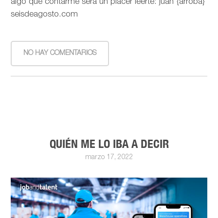
algo que contarme será un placer leerte: juan {arroba}
seisdeagosto.com
NO HAY COMENTARIOS
QUIÉN ME LO IBA A DECIR
marzo 17, 2022