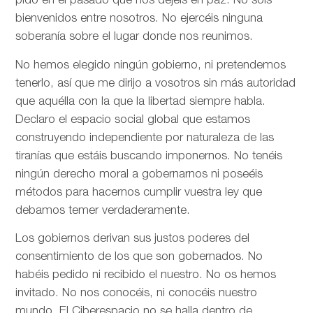
pido en el pasado que nos dejéis en paz. No sois
bienvenidos entre nosotros. No ejercéis ninguna
soberanía sobre el lugar donde nos reunimos.
No hemos elegido ningún gobierno, ni pretendemos
tenerlo, así que me dirijo a vosotros sin más autoridad
que aquélla con la que la libertad siempre habla.
Declaro el espacio social global que estamos
construyendo independiente por naturaleza de las
tiranías que estáis buscando imponernos. No tenéis
ningún derecho moral a gobernarnos ni poseéis
métodos para hacernos cumplir vuestra ley que
debamos temer verdaderamente.
Los gobiernos derivan sus justos poderes del
consentimiento de los que son gobernados. No
habéis pedido ni recibido el nuestro. No os hemos
invitado. No nos conocéis, ni conocéis nuestro
mundo. El Ciberespacio no se halla dentro de