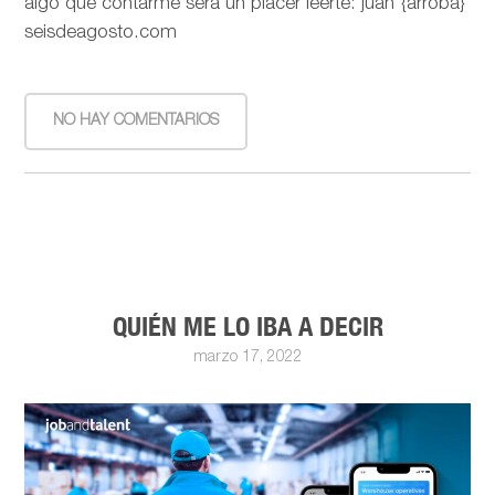
algo que contarme será un placer leerte: juan {arroba}
seisdeagosto.com
NO HAY COMENTARIOS
QUIÉN ME LO IBA A DECIR
marzo 17, 2022