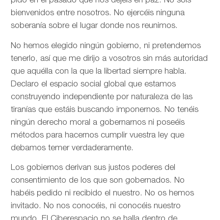
pido en el pasado que nos dejéis en paz. No sois
bienvenidos entre nosotros. No ejercéis ninguna
soberanía sobre el lugar donde nos reunimos.
No hemos elegido ningún gobierno, ni pretendemos
tenerlo, así que me dirijo a vosotros sin más autoridad
que aquélla con la que la libertad siempre habla.
Declaro el espacio social global que estamos
construyendo independiente por naturaleza de las
tiranías que estáis buscando imponernos. No tenéis
ningún derecho moral a gobernarnos ni poseéis
métodos para hacernos cumplir vuestra ley que
debamos temer verdaderamente.
Los gobiernos derivan sus justos poderes del
consentimiento de los que son gobernados. No
habéis pedido ni recibido el nuestro. No os hemos
invitado. No nos conocéis, ni conocéis nuestro
mundo. El Ciberespacio no se halla dentro de