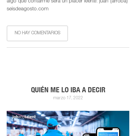
algo que contarme será un placer leerte: juan {arroba}
seisdeagosto.com
NO HAY COMENTARIOS
QUIÉN ME LO IBA A DECIR
marzo 17, 2022