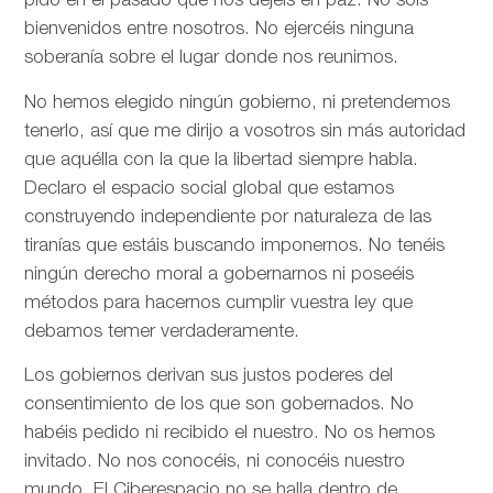
pido en el pasado que nos dejéis en paz. No sois
bienvenidos entre nosotros. No ejercéis ninguna
soberanía sobre el lugar donde nos reunimos.
No hemos elegido ningún gobierno, ni pretendemos
tenerlo, así que me dirijo a vosotros sin más autoridad
que aquélla con la que la libertad siempre habla.
Declaro el espacio social global que estamos
construyendo independiente por naturaleza de las
tiranías que estáis buscando imponernos. No tenéis
ningún derecho moral a gobernarnos ni poseéis
métodos para hacernos cumplir vuestra ley que
debamos temer verdaderamente.
Los gobiernos derivan sus justos poderes del
consentimiento de los que son gobernados. No
habéis pedido ni recibido el nuestro. No os hemos
invitado. No nos conocéis, ni conocéis nuestro
mundo. El Ciberespacio no se halla dentro de