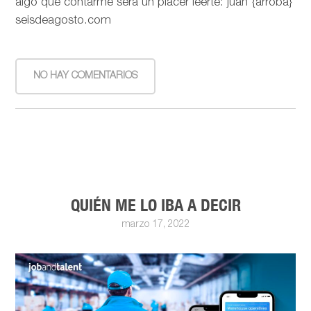
algo que contarme será un placer leerte: juan {arroba}
seisdeagosto.com
NO HAY COMENTARIOS
QUIÉN ME LO IBA A DECIR
marzo 17, 2022