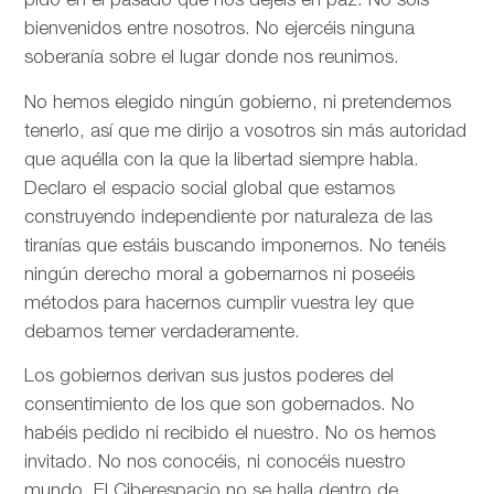
pido en el pasado que nos dejéis en paz. No sois
bienvenidos entre nosotros. No ejercéis ninguna
soberanía sobre el lugar donde nos reunimos.
No hemos elegido ningún gobierno, ni pretendemos
tenerlo, así que me dirijo a vosotros sin más autoridad
que aquélla con la que la libertad siempre habla.
Declaro el espacio social global que estamos
construyendo independiente por naturaleza de las
tiranías que estáis buscando imponernos. No tenéis
ningún derecho moral a gobernarnos ni poseéis
métodos para hacernos cumplir vuestra ley que
debamos temer verdaderamente.
Los gobiernos derivan sus justos poderes del
consentimiento de los que son gobernados. No
habéis pedido ni recibido el nuestro. No os hemos
invitado. No nos conocéis, ni conocéis nuestro
mundo. El Ciberespacio no se halla dentro de