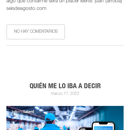
algo que contarme será un placer leerte: juan {arroba}
seisdeagosto.com
NO HAY COMENTARIOS
QUIÉN ME LO IBA A DECIR
marzo 17, 2022