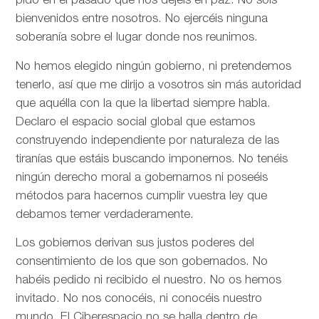
pido en el pasado que nos dejéis en paz. No sois
bienvenidos entre nosotros. No ejercéis ninguna
soberanía sobre el lugar donde nos reunimos.
No hemos elegido ningún gobierno, ni pretendemos
tenerlo, así que me dirijo a vosotros sin más autoridad
que aquélla con la que la libertad siempre habla.
Declaro el espacio social global que estamos
construyendo independiente por naturaleza de las
tiranías que estáis buscando imponernos. No tenéis
ningún derecho moral a gobernarnos ni poseéis
métodos para hacernos cumplir vuestra ley que
debamos temer verdaderamente.
Los gobiernos derivan sus justos poderes del
consentimiento de los que son gobernados. No
habéis pedido ni recibido el nuestro. No os hemos
invitado. No nos conocéis, ni conocéis nuestro
mundo. El Ciberespacio no se halla dentro de