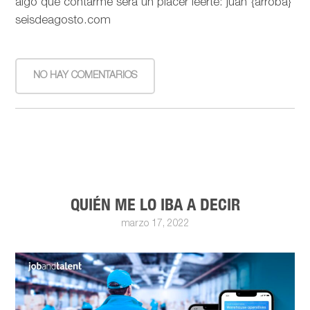
algo que contarme será un placer leerte: juan {arroba}
seisdeagosto.com
NO HAY COMENTARIOS
QUIÉN ME LO IBA A DECIR
marzo 17, 2022