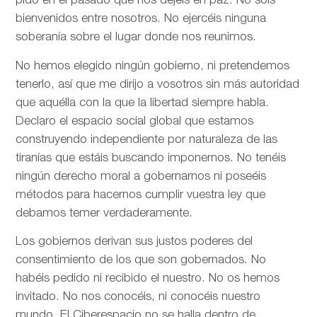
pido en el pasado que nos dejéis en paz. No sois
bienvenidos entre nosotros. No ejercéis ninguna
soberanía sobre el lugar donde nos reunimos.
No hemos elegido ningún gobierno, ni pretendemos
tenerlo, así que me dirijo a vosotros sin más autoridad
que aquélla con la que la libertad siempre habla.
Declaro el espacio social global que estamos
construyendo independiente por naturaleza de las
tiranías que estáis buscando imponernos. No tenéis
ningún derecho moral a gobernarnos ni poseéis
métodos para hacernos cumplir vuestra ley que
debamos temer verdaderamente.
Los gobiernos derivan sus justos poderes del
consentimiento de los que son gobernados. No
habéis pedido ni recibido el nuestro. No os hemos
invitado. No nos conocéis, ni conocéis nuestro
mundo. El Ciberespacio no se halla dentro de