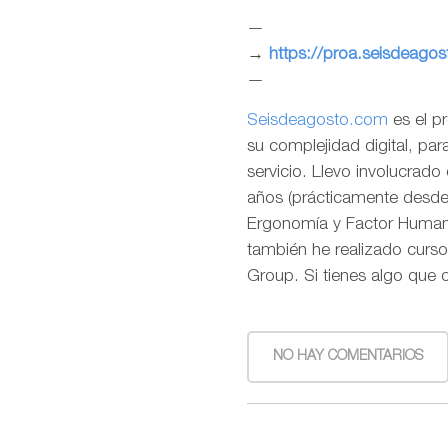
—
→
https://proa.seisdeago
—
Seisdeagosto.com
es el p
su complejidad digital, pa
servicio. Llevo involucrad
años (prácticamente desde l
Ergonomía y Factor Humano
también he realizado curso
Group. Si tienes algo que 
NO HAY COMENTARIOS