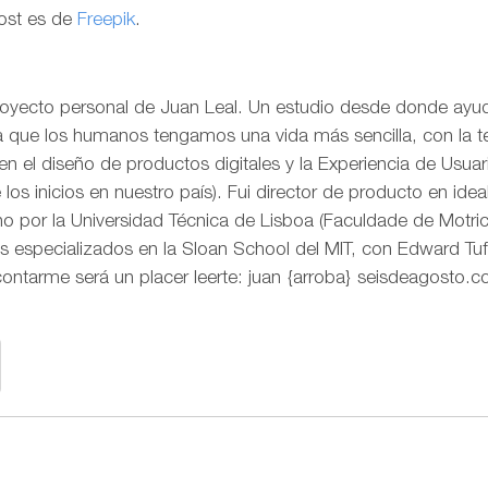
post es de
Freepik
.
royecto personal de Juan Leal. Un estudio desde donde ayud
ra que los humanos tengamos una vida más sencilla, con la t
o en el diseño de productos digitales y la Experiencia de Us
os inicios en nuestro país). Fui director de producto en idea
 por la Universidad Técnica de Lisboa (Faculdade de Motr
s especializados en la Sloan School del MIT, con Edward Tuf
contarme será un placer leerte: juan {arroba} seisdeagosto.