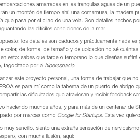
embarcaciones amarradas en las tranquilas aguas de un pue
evarán un montón de tiempo ahí: una cornamusa, la madera pul
uía que pasa por el ollao de una vela. Son detalles hecho
guantando las difíciles condiciones de la mar.
o opuesto: los detalles son caducos y prácticamente nada es
de color, de forma, de tamaño y de ubicación no sé cuántas
en esto: sabes que tarde o temprano lo que diseñas sufrirá
, fagocitado por el
hiperespacio
.
nzar este proyecto personal, una forma de trabajar que no 
. PROΛ es para mí como la taberna de un puerto de abrigo q
mpartir las dificultades que atraviesan y recibir feedback sen
levo haciendo muchos años, y para más de un centenar de St
rropado por marcas como
Google for Startups
. Esta vez quier
o muy sencillo, siento una extraña sensación de nerviosismo
espero, con mucha ilusión, aquí: