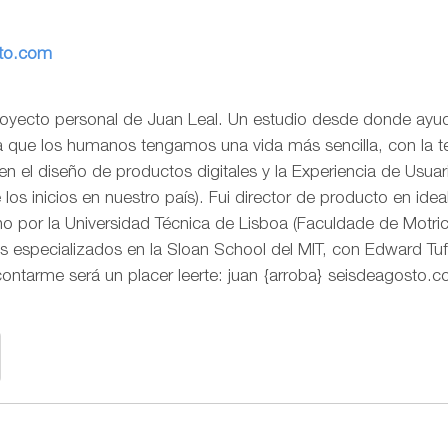
sto.com
royecto personal de Juan Leal. Un estudio desde donde ayud
ra que los humanos tengamos una vida más sencilla, con la t
o en el diseño de productos digitales y la Experiencia de Us
os inicios en nuestro país). Fui director de producto en idea
 por la Universidad Técnica de Lisboa (Faculdade de Motr
s especializados en la Sloan School del MIT, con Edward Tuf
contarme será un placer leerte: juan {arroba} seisdeagosto.