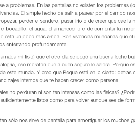
se a problemas. En las pantallas no existen los problemas (l
vivencias. El simple hecho de salir a pasear por el campo nos
opezar, perder el sendero, pasar frío o de creer que cae la 
l bocadillo, el agua, el amanecer o el de comentar la mejor 
ue está un poco más arriba. Son vivencias mundanas que el
os enterrando profundamente.
amaba mi fisio) que el otro día se pegó una buena leche baj
alegría, ese moratón que a buen seguro le saldrá. Porque e
 de este mundo. Y creo que Reque está en lo cierto: detrás 
endizajes internos que te hacen crecer como persona.
tales no perduran ni son tan intensas como las físicas? ¿Pod
 suficientemente listos como para volver aunque sea de for
 tan sólo nos sirve de pantalla para amortiguar los muchos g