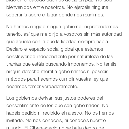
pido en el pasado que nos dejéis en paz. No sois
bienvenidos entre nosotros. No ejercéis ninguna
soberanía sobre el lugar donde nos reunimos.
No hemos elegido ningún gobierno, ni pretendemos
tenerlo, así que me dirijo a vosotros sin más autoridad
que aquélla con la que la libertad siempre habla.
Declaro el espacio social global que estamos
construyendo independiente por naturaleza de las
tiranías que estáis buscando imponernos. No tenéis
ningún derecho moral a gobernarnos ni poseéis
métodos para hacernos cumplir vuestra ley que
debamos temer verdaderamente.
Los gobiernos derivan sus justos poderes del
consentimiento de los que son gobernados. No
habéis pedido ni recibido el nuestro. No os hemos
invitado. No nos conocéis, ni conocéis nuestro
mundo. El Ciberespacio no se halla dentro de