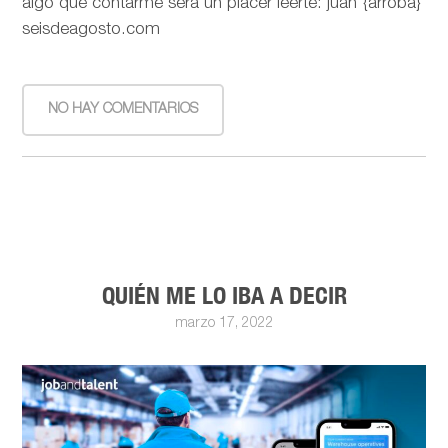
algo que contarme será un placer leerte: juan {arroba}
seisdeagosto.com
NO HAY COMENTARIOS
QUIÉN ME LO IBA A DECIR
marzo 17, 2022