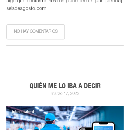
algo que contarme será un placer leerte: juan {arroba}
seisdeagosto.com
NO HAY COMENTARIOS
QUIÉN ME LO IBA A DECIR
marzo 17, 2022