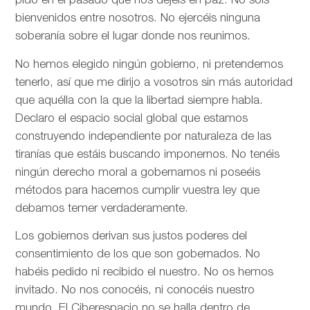
pido en el pasado que nos dejéis en paz. No sois
bienvenidos entre nosotros. No ejercéis ninguna
soberanía sobre el lugar donde nos reunimos.
No hemos elegido ningún gobierno, ni pretendemos
tenerlo, así que me dirijo a vosotros sin más autoridad
que aquélla con la que la libertad siempre habla.
Declaro el espacio social global que estamos
construyendo independiente por naturaleza de las
tiranías que estáis buscando imponernos. No tenéis
ningún derecho moral a gobernarnos ni poseéis
métodos para hacernos cumplir vuestra ley que
debamos temer verdaderamente.
Los gobiernos derivan sus justos poderes del
consentimiento de los que son gobernados. No
habéis pedido ni recibido el nuestro. No os hemos
invitado. No nos conocéis, ni conocéis nuestro
mundo. El Ciberespacio no se halla dentro de