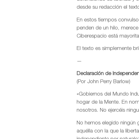
desde su redacción el text
En estos tiempos convulsos
penden de un hilo, merece
Ciberespacio está mayorit
El texto es simplemente bri
—
Declaración de Independen
(Por John Perry Barlow)
«Gobiernos del Mundo Indus
hogar de la Mente. En nomb
nosotros. No ejercéis ning
No hemos elegido ningún go
aquélla con la que la libe