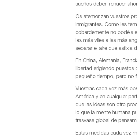
sueños deben renacer ahor
Os atemorizan vuestros pro
inmigrantes. Como les temé
cobardemente no podéis en
las más viles a las más an
separar el aire que asfixia 
En China, Alemania, Francia
libertad erigiendo puestos
pequeño tiempo, pero no f
Vuestras cada vez más obso
América y en cualquier par
que las ideas son otro pro
lo que la mente humana pue
trasvase global de pensami
Estas medidas cada vez más