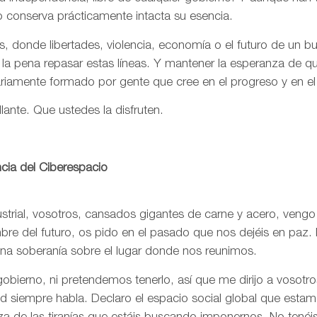
o conserva prácticamente intacta su esencia.
, donde libertades, violencia, economía o el futuro de un 
 la pena repasar estas líneas. Y mantener la esperanza de 
ariamente formado por gente que cree en el progreso y en e
llante. Que ustedes la disfruten.
cia del Ciberespacio
trial, vosotros, cansados gigantes de carne y acero, vengo
re del futuro, os pido en el pasado que nos dejéis en paz. 
una soberanía sobre el lugar donde nos reunimos.
bierno, ni pretendemos tenerlo, así que me dirijo a vosotr
rtad siempre habla. Declaro el espacio social global que est