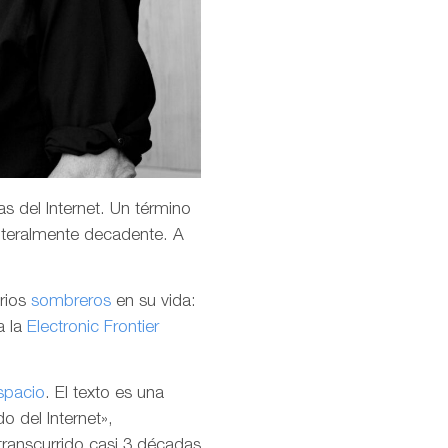
s del Internet. Un término
teralmente decadente. A
arios
sombreros
en su vida:
a la
Electronic Frontier
spacio
. El texto es una
o del Internet»,
transcurrido casi 3 décadas