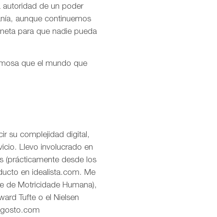
la autoridad de un poder
ranía, aunque continuemos
aneta para que nadie pueda
ermosa que el mundo que
r su complejidad digital,
icio. Llevo involucrado en
os (prácticamente desde los
oducto en idealista.com. Me
de de Motricidade Humana),
ard Tufte o el Nielsen
eagosto.com