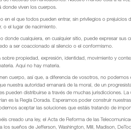
aña de nuestras comunicaciones. Nuestro mundo está a la vez
á donde viven los cuerpos.
n el que todos pueden entrar, sin privilegios o prejuicios d
r, o el lugar de nacimiento.
onde cualquiera, en cualquier sitio, puede expresar sus cre
iedo a ser coaccionado al silencio o el conformismo.
 sobre propiedad, expresión, identidad, movimiento y conte
ateria. Aquí no hay materia.
enen cuerpo, así que, a diferencia de vosotros, no podemos
ue nuestra autoridad emanará de la moral, de un progresista 
s pueden distribuirse a través de muchas jurisdicciones. La 
rían es la Regla Dorada. Esperamos poder construir nuestras 
odemos aceptar las soluciones que estáis tratando de impon
is creado una ley, el Acta de Reforma de las Telecomunica
ta los sueños de Jefferson, Washington, Mill, Madison, DeToq