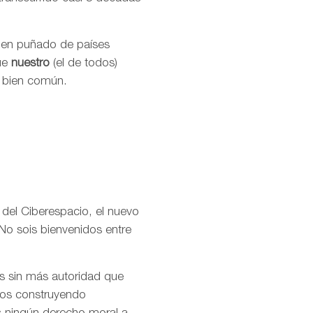
buen puñado de países
que
nuestro
(el de todos)
l bien común.
 del Ciberespacio, el nuevo
No sois bienvenidos entre
os sin más autoridad que
amos construyendo