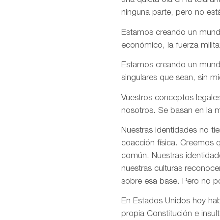
una quieta ola en la telar
ninguna parte, pero no est
Estamos creando un mundo e
económico, la fuerza milita
Estamos creando un mundo d
singulares que sean, sin m
Vuestros conceptos legales
nosotros. Se basan en la m
Nuestras identidades no ti
coacción física. Creemos q
común. Nuestras identidade
nuestras culturas reconoce
sobre esa base. Pero no p
En Estados Unidos hoy habé
propia Constitución e insul