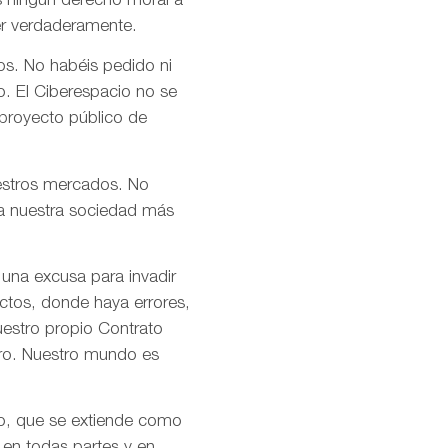
s ningún derecho moral a
er verdaderamente.
os. No habéis pedido ni
o. El Ciberespacio no se
 proyecto público de
uestros mercados. No
n a nuestra sociedad más
 una excusa para invadir
ctos, donde haya errores,
uestro propio Contrato
tro. Nuestro mundo es
mo, que se extiende como