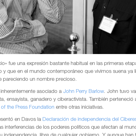
o» fue una expresión bastante habitual en las primeras etapa
 y que en el mundo contemporáneo que vivimos suena ya li
e pareciendo un nombre precioso.
a inherentemente asociado a
John Perry Barlow
. John tuvo v
a, ensayista, ganadero y ciberactivista. También perteneció 
of the Press Foundation
entre otras iniciativas.
resentó en Davos la
Declaración de independencia del Cibere
las interferencias de los poderes políticos que afectan al mund
su independencia, libre de cualquier gobierno. Y aunque han 