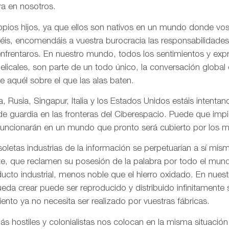
a en nosotros.
pios hijos, ya que ellos son nativos en un mundo donde vos
is, encomendáis a vuestra burocracia las responsabilidades
frentaros. En nuestro mundo, todos los sentimientos y ex
gelicales, son parte de un todo único, la conversación globa
de aquél sobre el que las alas baten.
, Rusia, Singapur, Italia y los Estados Unidos estáis intentand
 de guardia en las fronteras del Ciberespacio. Puede que imp
uncionarán en un mundo que pronto será cubierto por los me
letas industrias de la información se perpetuarían a sí mis
te, que reclamen su posesión de la palabra por todo el mund
ducto industrial, menos noble que el hierro oxidado. En nue
da crear puede ser reproducido y distribuido infinitamente s
ento ya no necesita ser realizado por vuestras fábricas.
 hostiles y colonialistas nos colocan en la misma situación