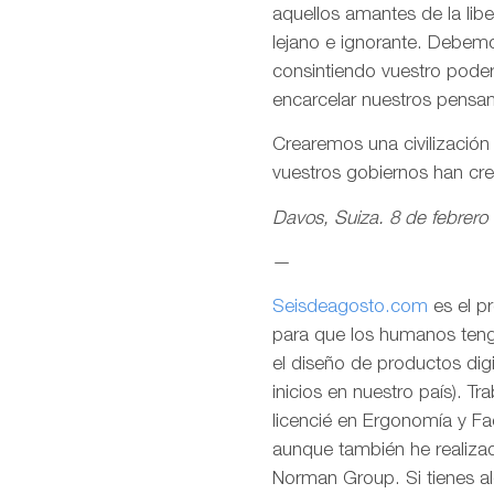
aquellos amantes de la lib
lejano e ignorante. Debemo
consintiendo vuestro pode
encarcelar nuestros pensa
Crearemos una civilizació
vuestros gobiernos han cr
Davos, Suiza. 8 de febrero
—
Seisdeagosto.com
es el p
para que los humanos tenga
el diseño de productos dig
inicios en nuestro país). T
licencié en Ergonomía y F
aunque también he realizad
Norman Group. Si tienes al