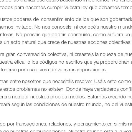
za de las tiranías que estáis buscando imponernos. No tenéi
todos para hacernos cumplir vuestra ley que debamos tem
 justos poderes del consentimiento de los que son gobernad
 hemos invitado. No nos conocéis, ni conocéis nuestro mund
onteras. No penséis que podéis construirlo, como si fuera un
s un acto natural que crece de nuestras acciones colectivas.
ra gran conversación colectiva, ni creasteis la riqueza de n
nuestra ética, o los códigos no escritos que ya proporciona
tenerse por cualquiera de vuestras imposiciones.
as entre nosotros que necesitáis resolver. Usáis esto como
e estos problemas no existen. Donde haya verdaderos confli
olvereremos por nuestros propios medios. Estamos creando n
creará según las condiciones de nuestro mundo, no del vues
ado por transacciones, relaciones, y pensamiento en sí mis