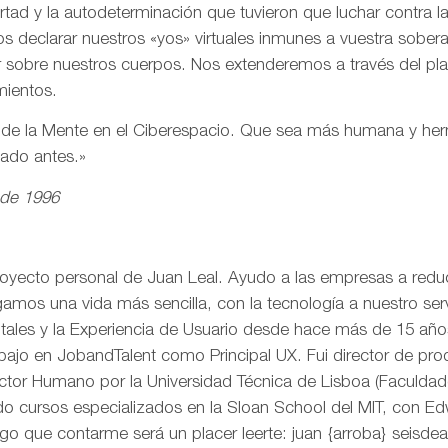
ertad y la autodeterminación que tuvieron que luchar contra 
s declarar nuestros «yos» virtuales inmunes a vuestra sobe
r sobre nuestros cuerpos. Nos extenderemos a través del pl
mientos.
n de la Mente en el Ciberespacio. Que sea más humana y h
eado antes.»
 de 1996
royecto personal de Juan Leal. Ayudo a las empresas a reduci
mos una vida más sencilla, con la tecnología a nuestro serv
itales y la Experiencia de Usuario desde hace más de 15 añ
rabajo en JobandTalent como Principal UX. Fui director de pr
actor Humano por la Universidad Técnica de Lisboa (Faculda
o cursos especializados en la Sloan School del MIT, con Edw
go que contarme será un placer leerte: juan {arroba} seisd