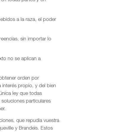
 en todas partes y en
ebidos a la raza, el poder
encias, sin importar lo
xto no se aplican a
 obtener orden por
interés propio, y del bien
única ley que todas
soluciones particulares
er.
ciones, que repudia vuestra
ueville y Brandeis. Estos