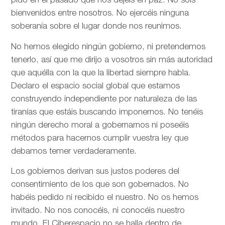
pido en el pasado que nos dejéis en paz. No sois
bienvenidos entre nosotros. No ejercéis ninguna
soberanía sobre el lugar donde nos reunimos.
No hemos elegido ningún gobierno, ni pretendemos
tenerlo, así que me dirijo a vosotros sin más autoridad
que aquélla con la que la libertad siempre habla.
Declaro el espacio social global que estamos
construyendo independiente por naturaleza de las
tiranías que estáis buscando imponernos. No tenéis
ningún derecho moral a gobernarnos ni poseéis
métodos para hacernos cumplir vuestra ley que
debamos temer verdaderamente.
Los gobiernos derivan sus justos poderes del
consentimiento de los que son gobernados. No
habéis pedido ni recibido el nuestro. No os hemos
invitado. No nos conocéis, ni conocéis nuestro
mundo. El Ciberespacio no se halla dentro de