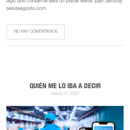
algo que contarme será un placer leerte: juan {arroba}
seisdeagosto.com
NO HAY COMENTARIOS
QUIÉN ME LO IBA A DECIR
marzo 17, 2022