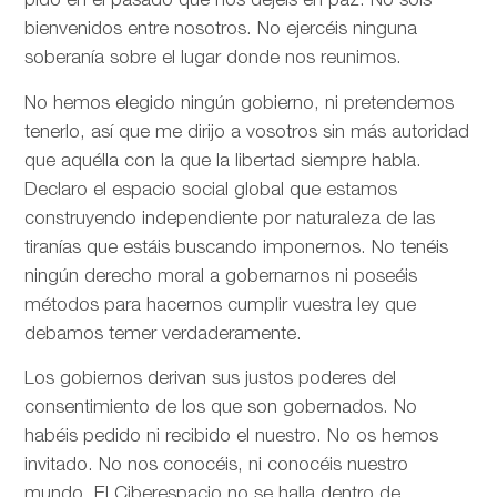
pido en el pasado que nos dejéis en paz. No sois
bienvenidos entre nosotros. No ejercéis ninguna
soberanía sobre el lugar donde nos reunimos.
No hemos elegido ningún gobierno, ni pretendemos
tenerlo, así que me dirijo a vosotros sin más autoridad
que aquélla con la que la libertad siempre habla.
Declaro el espacio social global que estamos
construyendo independiente por naturaleza de las
tiranías que estáis buscando imponernos. No tenéis
ningún derecho moral a gobernarnos ni poseéis
métodos para hacernos cumplir vuestra ley que
debamos temer verdaderamente.
Los gobiernos derivan sus justos poderes del
consentimiento de los que son gobernados. No
habéis pedido ni recibido el nuestro. No os hemos
invitado. No nos conocéis, ni conocéis nuestro
mundo. El Ciberespacio no se halla dentro de