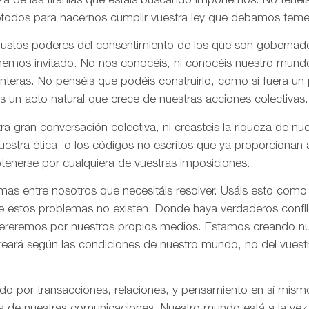
za de las tiranías que estáis buscando imponernos. No tenéi
todos para hacernos cumplir vuestra ley que debamos tem
 justos poderes del consentimiento de los que son gobernad
 hemos invitado. No nos conocéis, ni conocéis nuestro mund
onteras. No penséis que podéis construirlo, como si fuera un
s un acto natural que crece de nuestras acciones colectivas.
ra gran conversación colectiva, ni creasteis la riqueza de n
nuestra ética, o los códigos no escritos que ya proporciona
tenerse por cualquiera de vuestras imposiciones.
as entre nosotros que necesitáis resolver. Usáis esto como
e estos problemas no existen. Donde haya verdaderos confli
olvereremos por nuestros propios medios. Estamos creando n
creará según las condiciones de nuestro mundo, no del vues
ado por transacciones, relaciones, y pensamiento en sí mis