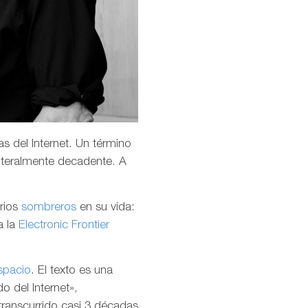
s del Internet. Un término
teralmente decadente. A
arios
sombreros
en su vida:
a la
Electronic Frontier
spacio
. El texto es una
o del Internet»,
transcurrido casi 3 décadas