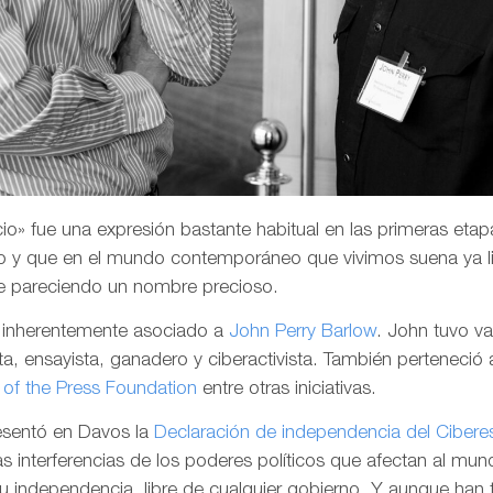
o» fue una expresión bastante habitual en las primeras etapa
 y que en el mundo contemporáneo que vivimos suena ya li
e pareciendo un nombre precioso.
a inherentemente asociado a
John Perry Barlow
. John tuvo v
a, ensayista, ganadero y ciberactivista. También perteneció 
of the Press Foundation
entre otras iniciativas.
resentó en Davos la
Declaración de independencia del Cibere
las interferencias de los poderes políticos que afectan al mund
su independencia, libre de cualquier gobierno. Y aunque han 