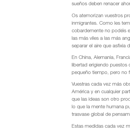
sueños deben renacer ahor
Os atemorizan vuestros pro
inmigrantes. Como les temé
cobardemente no podéis en
las más viles a las más an
separar el aire que asfixia 
En China, Alemania, Francia
libertad erigiendo puestos
pequeño tiempo, pero no f
Vuestras cada vez más obso
América y en cualquier par
que las ideas son otro pro
lo que la mente humana pue
trasvase global de pensami
Estas medidas cada vez más