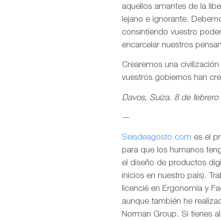
aquellos amantes de la lib
lejano e ignorante. Debemo
consintiendo vuestro pode
encarcelar nuestros pensa
Crearemos una civilizació
vuestros gobiernos han cr
Davos, Suiza. 8 de febrero
—
Seisdeagosto.com
es el p
para que los humanos tenga
el diseño de productos dig
inicios en nuestro país). T
licencié en Ergonomía y F
aunque también he realizad
Norman Group. Si tienes al