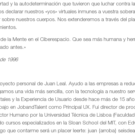
ertad y la autodeterminación que tuvieron que luchar contra 
s declarar nuestros «yos» virtuales inmunes a vuestra sobe
r sobre nuestros cuerpos. Nos extenderemos a través del pl
mientos.
n de la Mente en el Ciberespacio. Que sea más humana y h
eado antes.»
 de 1996
royecto personal de Juan Leal. Ayudo a las empresas a reduci
mos una vida más sencilla, con la tecnología a nuestro serv
itales y la Experiencia de Usuario desde hace más de 15 añ
rabajo en JobandTalent como Principal UX. Fui director de pr
actor Humano por la Universidad Técnica de Lisboa (Faculda
o cursos especializados en la Sloan School del MIT, con Edw
go que contarme será un placer leerte: juan {arroba} seisd