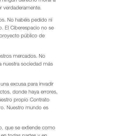
s ningún derecho moral a
er verdaderamente.
os. No habéis pedido ni
o. El Ciberespacio no se
 proyecto público de
uestros mercados. No
n a nuestra sociedad más
 una excusa para invadir
ctos, donde haya errores,
uestro propio Contrato
tro. Nuestro mundo es
mo, que se extiende como