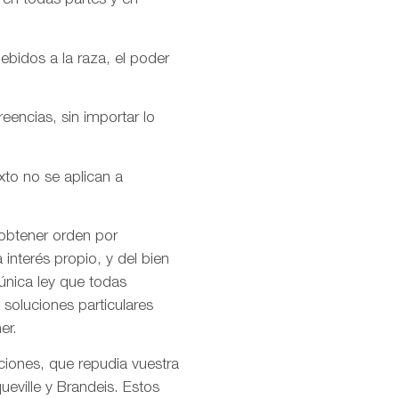
 en todas partes y en
ebidos a la raza, el poder
encias, sin importar lo
xto no se aplican a
 obtener orden por
interés propio, y del bien
única ley que todas
soluciones particulares
er.
ciones, que repudia vuestra
ueville y Brandeis. Estos