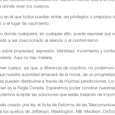
aña de nuestras comunicaciones. Nuestro mundo está a la vez
á donde viven los cuerpos.
n el que todos pueden entrar, sin privilegios o prejuicios d
r, o el lugar de nacimiento.
onde cualquiera, en cualquier sitio, puede expresar sus cre
iedo a ser coaccionado al silencio o el conformismo.
 sobre propiedad, expresión, identidad, movimiento y conte
ateria. Aquí no hay materia.
enen cuerpo, así que, a diferencia de vosotros, no podemos
ue nuestra autoridad emanará de la moral, de un progresista 
s pueden distribuirse a través de muchas jurisdicciones. La 
rían es la Regla Dorada. Esperamos poder construir nuestras 
odemos aceptar las soluciones que estáis tratando de impon
is creado una ley, el Acta de Reforma de las Telecomunica
ta los sueños de Jefferson, Washington, Mill, Madison, DeToq