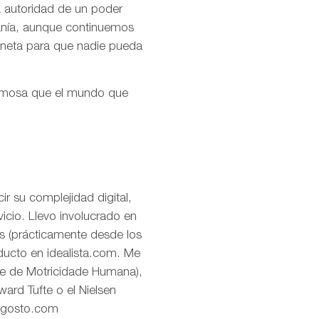
la autoridad de un poder
ranía, aunque continuemos
aneta para que nadie pueda
ermosa que el mundo que
r su complejidad digital,
icio. Llevo involucrado en
os (prácticamente desde los
oducto en idealista.com. Me
de de Motricidade Humana),
ard Tufte o el Nielsen
eagosto.com