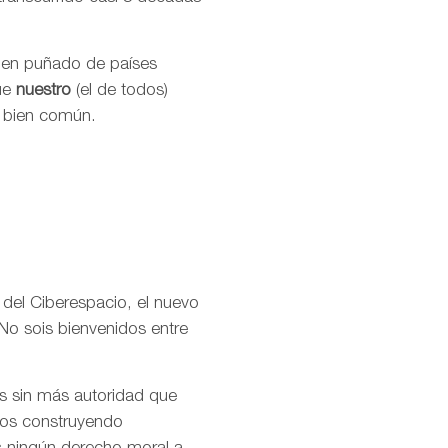
buen puñado de países
que
nuestro
(el de todos)
l bien común.
 del Ciberespacio, el nuevo
No sois bienvenidos entre
os sin más autoridad que
amos construyendo