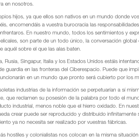
a en nosotros.
pios hijos, ya que ellos son nativos en un mundo donde vos
is, encomendáis a vuestra burocracia las responsabilidades
frentaros. En nuestro mundo, todos los sentimientos y ex
gelicales, son parte de un todo único, la conversación globa
de aquél sobre el que las alas baten.
, Rusia, Singapur, Italia y los Estados Unidos estáis intentand
 de guardia en las fronteras del Ciberespacio. Puede que imp
uncionarán en un mundo que pronto será cubierto por los me
letas industrias de la información se perpetuarían a sí mis
te, que reclamen su posesión de la palabra por todo el mund
ducto industrial, menos noble que el hierro oxidado. En nue
da crear puede ser reproducido y distribuido infinitamente s
ento ya no necesita ser realizado por vuestras fábricas.
 hostiles y colonialistas nos colocan en la misma situación