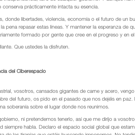
o conserva prácticamente intacta su esencia.
, donde libertades, violencia, economía o el futuro de un 
 la pena repasar estas líneas. Y mantener la esperanza de 
ariamente formado por gente que cree en el progreso y en e
llante. Que ustedes la disfruten.
cia del Ciberespacio
trial, vosotros, cansados gigantes de carne y acero, vengo
re del futuro, os pido en el pasado que nos dejéis en paz. 
una soberanía sobre el lugar donde nos reunimos.
bierno, ni pretendemos tenerlo, así que me dirijo a vosotr
rtad siempre habla. Declaro el espacio social global que est