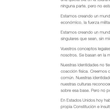
una quieta ola en la telar
ninguna parte, pero no est
Estamos creando un mundo e
económico, la fuerza milita
Estamos creando un mundo d
singulares que sean, sin m
Vuestros conceptos legales
nosotros. Se basan en la m
Nuestras identidades no ti
coacción física. Creemos q
común. Nuestras identidade
nuestras culturas reconoce
sobre esa base. Pero no p
En Estados Unidos hoy habé
propia Constitución e insul