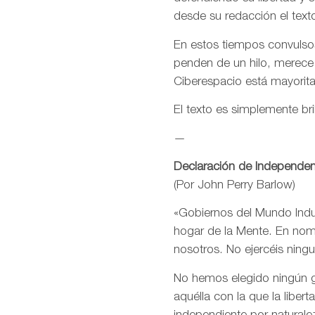
desde su redacción el text
En estos tiempos convulsos
penden de un hilo, merece
Ciberespacio está mayorit
El texto es simplemente bri
—
Declaración de Independen
(Por John Perry Barlow)
«Gobiernos del Mundo Indus
hogar de la Mente. En nomb
nosotros. No ejercéis ning
No hemos elegido ningún go
aquélla con la que la libe