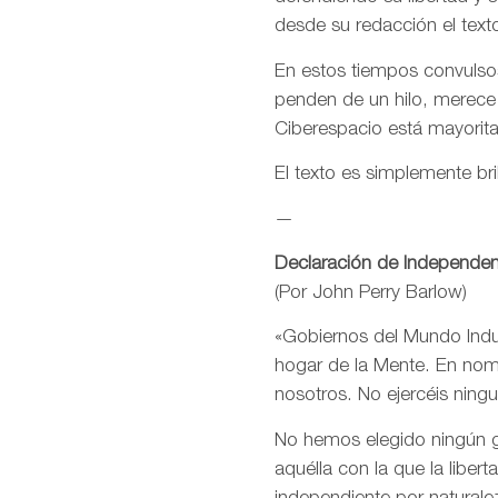
desde su redacción el text
En estos tiempos convulsos
penden de un hilo, merece
Ciberespacio está mayorit
El texto es simplemente bri
—
Declaración de Independen
(Por John Perry Barlow)
«Gobiernos del Mundo Indus
hogar de la Mente. En nomb
nosotros. No ejercéis ning
No hemos elegido ningún go
aquélla con la que la libe