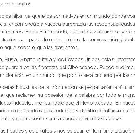
a en nosotros.
pios hijos, ya que ellos son nativos en un mundo donde vos
is, encomendáis a vuestra burocracia las responsabilidades
frentaros. En nuestro mundo, todos los sentimientos y ex
gelicales, son parte de un todo único, la conversación globa
de aquél sobre el que las alas baten.
, Rusia, Singapur, Italia y los Estados Unidos estáis intentand
 de guardia en las fronteras del Ciberespacio. Puede que imp
uncionarán en un mundo que pronto será cubierto por los me
letas industrias de la información se perpetuarían a sí mis
te, que reclamen su posesión de la palabra por todo el mund
ducto industrial, menos noble que el hierro oxidado. En nue
da crear puede ser reproducido y distribuido infinitamente s
ento ya no necesita ser realizado por vuestras fábricas.
 hostiles y colonialistas nos colocan en la misma situación