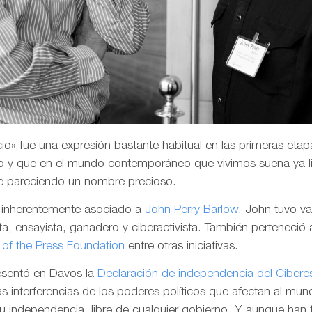
o» fue una expresión bastante habitual en las primeras etapa
 y que en el mundo contemporáneo que vivimos suena ya li
e pareciendo un nombre precioso.
a inherentemente asociado a
John Perry Barlow
. John tuvo v
a, ensayista, ganadero y ciberactivista. También perteneció 
of the Press Foundation
entre otras iniciativas.
resentó en Davos la
Declaración de independencia del Cibere
las interferencias de los poderes políticos que afectan al mund
su independencia, libre de cualquier gobierno. Y aunque han 