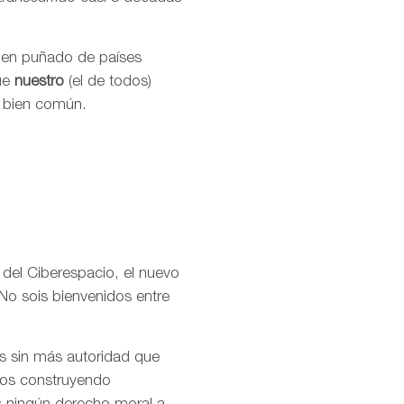
buen puñado de países
que
nuestro
(el de todos)
l bien común.
 del Ciberespacio, el nuevo
No sois bienvenidos entre
os sin más autoridad que
amos construyendo