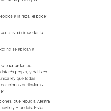
 en todas partes y en
ebidos a la raza, el poder
encias, sin importar lo
xto no se aplican a
 obtener orden por
interés propio, y del bien
única ley que todas
soluciones particulares
er.
ciones, que repudia vuestra
ueville y Brandeis. Estos