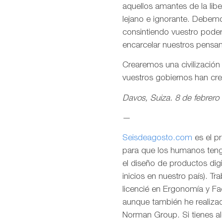
aquellos amantes de la lib
lejano e ignorante. Debemo
consintiendo vuestro pode
encarcelar nuestros pensa
Crearemos una civilizació
vuestros gobiernos han cr
Davos, Suiza. 8 de febrero
—
Seisdeagosto.com
es el p
para que los humanos tenga
el diseño de productos dig
inicios en nuestro país). T
licencié en Ergonomía y F
aunque también he realizad
Norman Group. Si tienes al