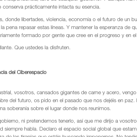
o conserva prácticamente intacta su esencia.
, donde libertades, violencia, economía o el futuro de un 
 la pena repasar estas líneas. Y mantener la esperanza de 
ariamente formado por gente que cree en el progreso y en e
llante. Que ustedes la disfruten.
cia del Ciberespacio
trial, vosotros, cansados gigantes de carne y acero, vengo
re del futuro, os pido en el pasado que nos dejéis en paz. 
una soberanía sobre el lugar donde nos reunimos.
bierno, ni pretendemos tenerlo, así que me dirijo a vosotr
rtad siempre habla. Declaro el espacio social global que est