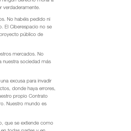
s ningún derecho moral a
er verdaderamente.
os. No habéis pedido ni
o. El Ciberespacio no se
 proyecto público de
uestros mercados. No
n a nuestra sociedad más
 una excusa para invadir
ctos, donde haya errores,
uestro propio Contrato
tro. Nuestro mundo es
mo, que se extiende como