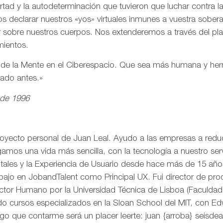
ertad y la autodeterminación que tuvieron que luchar contra 
s declarar nuestros «yos» virtuales inmunes a vuestra sobe
r sobre nuestros cuerpos. Nos extenderemos a través del pl
mientos.
n de la Mente en el Ciberespacio. Que sea más humana y h
eado antes.»
 de 1996
royecto personal de Juan Leal. Ayudo a las empresas a reduci
mos una vida más sencilla, con la tecnología a nuestro serv
itales y la Experiencia de Usuario desde hace más de 15 añ
rabajo en JobandTalent como Principal UX. Fui director de pr
actor Humano por la Universidad Técnica de Lisboa (Faculda
o cursos especializados en la Sloan School del MIT, con Edw
go que contarme será un placer leerte: juan {arroba} seisd