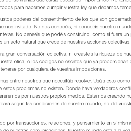
za de las tiranías que estáis buscando imponernos. No tenéi
todos para hacernos cumplir vuestra ley que debamos tem
 justos poderes del consentimiento de los que son gobernad
 hemos invitado. No nos conocéis, ni conocéis nuestro mund
onteras. No penséis que podéis construirlo, como si fuera un
s un acto natural que crece de nuestras acciones colectivas.
ra gran conversación colectiva, ni creasteis la riqueza de n
nuestra ética, o los códigos no escritos que ya proporciona
tenerse por cualquiera de vuestras imposiciones.
as entre nosotros que necesitáis resolver. Usáis esto como
e estos problemas no existen. Donde haya verdaderos confli
olvereremos por nuestros propios medios. Estamos creando n
creará según las condiciones de nuestro mundo, no del vues
ado por transacciones, relaciones, y pensamiento en sí mis