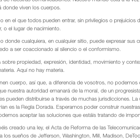
aña de nuestras comunicaciones. Nuestro mundo está a la vez
á donde viven los cuerpos.
n el que todos pueden entrar, sin privilegios o prejuicios d
r, o el lugar de nacimiento.
onde cualquiera, en cualquier sitio, puede expresar sus cre
iedo a ser coaccionado al silencio o el conformismo.
 sobre propiedad, expresión, identidad, movimiento y conte
ateria. Aquí no hay materia.
enen cuerpo, así que, a diferencia de vosotros, no podemos
ue nuestra autoridad emanará de la moral, de un progresista 
s pueden distribuirse a través de muchas jurisdicciones. La 
rían es la Regla Dorada. Esperamos poder construir nuestras 
odemos aceptar las soluciones que estáis tratando de impon
is creado una ley, el Acta de Reforma de las Telecomunica
ta los sueños de Jefferson, Washington, Mill, Madison, DeToq