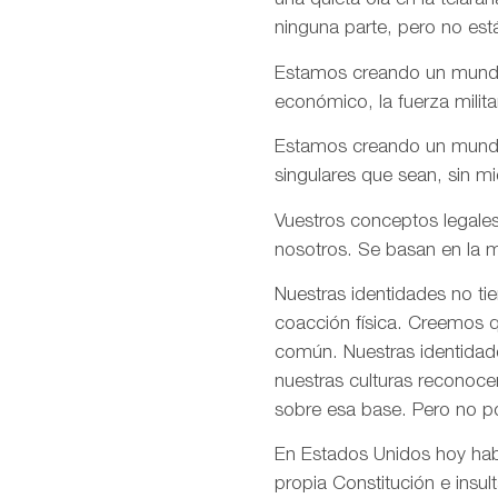
una quieta ola en la telar
ninguna parte, pero no est
Estamos creando un mundo e
económico, la fuerza milita
Estamos creando un mundo d
singulares que sean, sin m
Vuestros conceptos legales
nosotros. Se basan en la m
Nuestras identidades no ti
coacción física. Creemos q
común. Nuestras identidade
nuestras culturas reconoce
sobre esa base. Pero no p
En Estados Unidos hoy habé
propia Constitución e insul