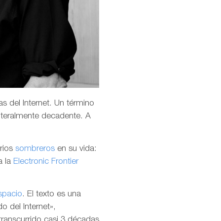
s del Internet. Un término
teralmente decadente. A
arios
sombreros
en su vida:
a la
Electronic Frontier
spacio
. El texto es una
o del Internet»,
transcurrido casi 3 décadas