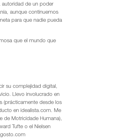
la autoridad de un poder
ranía, aunque continuemos
aneta para que nadie pueda
ermosa que el mundo que
r su complejidad digital,
icio. Llevo involucrado en
os (prácticamente desde los
oducto en idealista.com. Me
de de Motricidade Humana),
ard Tufte o el Nielsen
eagosto.com