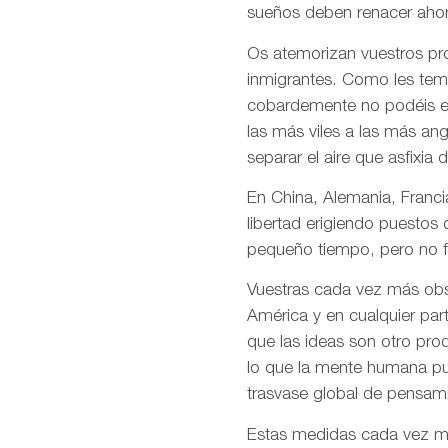
sueños deben renacer ahor
Os atemorizan vuestros pro
inmigrantes. Como les temé
cobardemente no podéis en
las más viles a las más an
separar el aire que asfixia 
En China, Alemania, Francia
libertad erigiendo puestos
pequeño tiempo, pero no f
Vuestras cada vez más obso
América y en cualquier par
que las ideas son otro pro
lo que la mente humana pue
trasvase global de pensami
Estas medidas cada vez más