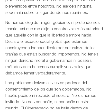
pido en el pasado que nos dejéis en paz. No sois
bienvenidos entre nosotros. No ejercéis ninguna
soberanía sobre el lugar donde nos reunimos.
No hemos elegido ningún gobierno, ni pretendemos
tenerlo, así que me dirijo a vosotros sin más autoridad
que aquélla con la que la libertad siempre habla.
Declaro el espacio social global que estamos
construyendo independiente por naturaleza de las
tiranías que estáis buscando imponernos. No tenéis
ningún derecho moral a gobernarnos ni poseéis
métodos para hacernos cumplir vuestra ley que
debamos temer verdaderamente.
Los gobiernos derivan sus justos poderes del
consentimiento de los que son gobernados. No
habéis pedido ni recibido el nuestro. No os hemos
invitado. No nos conocéis, ni conocéis nuestro
mundo. El Ciberespacio no se halla dentro de