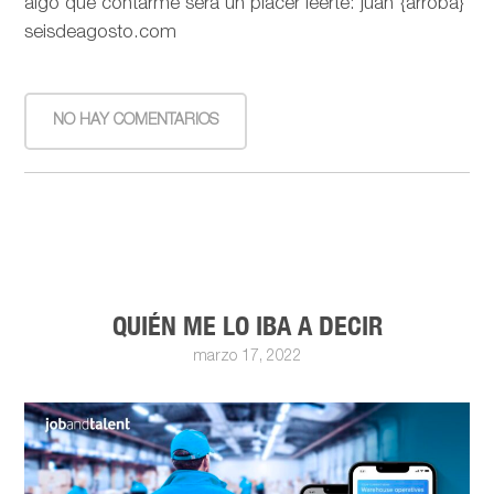
algo que contarme será un placer leerte: juan {arroba}
seisdeagosto.com
NO HAY COMENTARIOS
QUIÉN ME LO IBA A DECIR
marzo 17, 2022