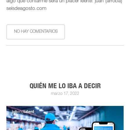
algo que contarme será un placer leerte: juan {arroba}
seisdeagosto.com
NO HAY COMENTARIOS
QUIÉN ME LO IBA A DECIR
marzo 17, 2022