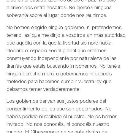
pido en el pasado que nos dejéis en paz. No sois
bienvenidos entre nosotros. No ejercéis ninguna
soberanía sobre el lugar donde nos reunimos.
No hemos elegido ningún gobierno, ni pretendemos
tenerlo, así que me dirijo a vosotros sin más autoridad
que aquélla con la que la libertad siempre habla.
Declaro el espacio social global que estamos
construyendo independiente por naturaleza de las
tiranías que estáis buscando imponernos. No tenéis
ningún derecho moral a gobernarnos ni poseéis
métodos para hacernos cumplir vuestra ley que
debamos temer verdaderamente.
Los gobiernos derivan sus justos poderes del
consentimiento de los que son gobernados. No
habéis pedido ni recibido el nuestro. No os hemos
invitado. No nos conocéis, ni conocéis nuestro
mundo. El Ciberespacio no se halla dentro de