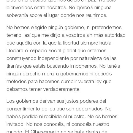
pido en el pasado que nos dejéis en paz. No sois
bienvenidos entre nosotros. No ejercéis ninguna
soberanía sobre el lugar donde nos reunimos.
No hemos elegido ningún gobierno, ni pretendemos
tenerlo, así que me dirijo a vosotros sin más autoridad
que aquélla con la que la libertad siempre habla.
Declaro el espacio social global que estamos
construyendo independiente por naturaleza de las
tiranías que estáis buscando imponernos. No tenéis
ningún derecho moral a gobernarnos ni poseéis
métodos para hacernos cumplir vuestra ley que
debamos temer verdaderamente.
Los gobiernos derivan sus justos poderes del
consentimiento de los que son gobernados. No
habéis pedido ni recibido el nuestro. No os hemos
invitado. No nos conocéis, ni conocéis nuestro
mundo. El Ciberespacio no se halla dentro de