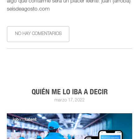
algo que contarme será un placer leerte: juan {arroba}
seisdeagosto.com
NO HAY COMENTARIOS
QUIÉN ME LO IBA A DECIR
marzo 17, 2022