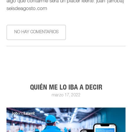
algo que contarme será un placer leerte: juan {arroba}
seisdeagosto.com
NO HAY COMENTARIOS
QUIÉN ME LO IBA A DECIR
marzo 17, 2022