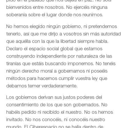
pido en el pasado que nos dejéis en paz. No sois
bienvenidos entre nosotros. No ejercéis ninguna
soberanía sobre el lugar donde nos reunimos.
No hemos elegido ningún gobierno, ni pretendemos
tenerlo, así que me dirijo a vosotros sin más autoridad
que aquélla con la que la libertad siempre habla.
Declaro el espacio social global que estamos
construyendo independiente por naturaleza de las
tiranías que estáis buscando imponernos. No tenéis
ningún derecho moral a gobernarnos ni poseéis
métodos para hacernos cumplir vuestra ley que
debamos temer verdaderamente.
Los gobiernos derivan sus justos poderes del
consentimiento de los que son gobernados. No
habéis pedido ni recibido el nuestro. No os hemos
invitado. No nos conocéis, ni conocéis nuestro
mundo. El Ciberespacio no se halla dentro de