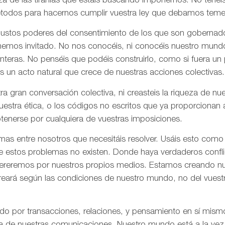
za de las tiranías que estáis buscando imponernos. No tenéi
todos para hacernos cumplir vuestra ley que debamos tem
 justos poderes del consentimiento de los que son gobernad
 hemos invitado. No nos conocéis, ni conocéis nuestro mund
onteras. No penséis que podéis construirlo, como si fuera un
s un acto natural que crece de nuestras acciones colectivas.
ra gran conversación colectiva, ni creasteis la riqueza de n
nuestra ética, o los códigos no escritos que ya proporciona
tenerse por cualquiera de vuestras imposiciones.
as entre nosotros que necesitáis resolver. Usáis esto como
e estos problemas no existen. Donde haya verdaderos confli
olvereremos por nuestros propios medios. Estamos creando n
creará según las condiciones de nuestro mundo, no del vues
ado por transacciones, relaciones, y pensamiento en sí mis