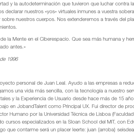
ertad y la autodeterminación que tuvieron que luchar contra 
s declarar nuestros «yos» virtuales inmunes a vuestra sobe
r sobre nuestros cuerpos. Nos extenderemos a través del pl
mientos.
n de la Mente en el Ciberespacio. Que sea más humana y h
eado antes.»
 de 1996
royecto personal de Juan Leal. Ayudo a las empresas a reduci
mos una vida más sencilla, con la tecnología a nuestro serv
itales y la Experiencia de Usuario desde hace más de 15 añ
rabajo en JobandTalent como Principal UX. Fui director de pr
actor Humano por la Universidad Técnica de Lisboa (Faculda
o cursos especializados en la Sloan School del MIT, con Edw
go que contarme será un placer leerte: juan {arroba} seisd