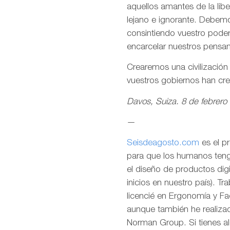
aquellos amantes de la lib
lejano e ignorante. Debemo
consintiendo vuestro pode
encarcelar nuestros pensa
Crearemos una civilizació
vuestros gobiernos han cr
Davos, Suiza. 8 de febrero
—
Seisdeagosto.com
es el p
para que los humanos tenga
el diseño de productos dig
inicios en nuestro país). T
licencié en Ergonomía y F
aunque también he realizad
Norman Group. Si tienes al