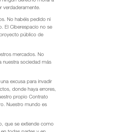
s ningún derecho moral a
er verdaderamente.
os. No habéis pedido ni
o. El Ciberespacio no se
 proyecto público de
uestros mercados. No
n a nuestra sociedad más
 una excusa para invadir
ctos, donde haya errores,
uestro propio Contrato
tro. Nuestro mundo es
mo, que se extiende como