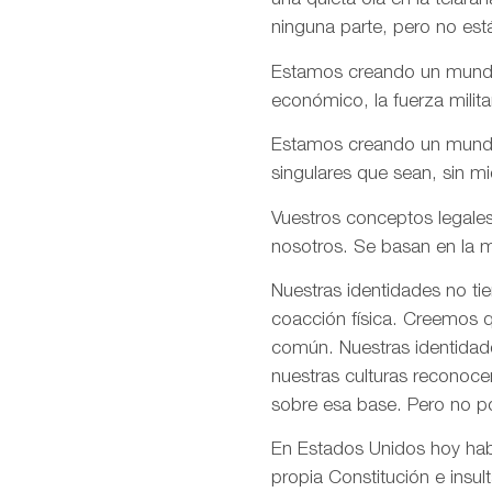
una quieta ola en la telar
ninguna parte, pero no est
Estamos creando un mundo e
económico, la fuerza milita
Estamos creando un mundo d
singulares que sean, sin m
Vuestros conceptos legales
nosotros. Se basan en la m
Nuestras identidades no ti
coacción física. Creemos q
común. Nuestras identidade
nuestras culturas reconoce
sobre esa base. Pero no p
En Estados Unidos hoy habé
propia Constitución e insul