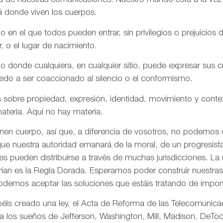
aña de nuestras comunicaciones. Nuestro mundo está a la vez
á donde viven los cuerpos.
n el que todos pueden entrar, sin privilegios o prejuicios d
r, o el lugar de nacimiento.
onde cualquiera, en cualquier sitio, puede expresar sus cre
iedo a ser coaccionado al silencio o el conformismo.
 sobre propiedad, expresión, identidad, movimiento y conte
ateria. Aquí no hay materia.
enen cuerpo, así que, a diferencia de vosotros, no podemos
ue nuestra autoridad emanará de la moral, de un progresista 
s pueden distribuirse a través de muchas jurisdicciones. La 
rían es la Regla Dorada. Esperamos poder construir nuestras 
odemos aceptar las soluciones que estáis tratando de impon
is creado una ley, el Acta de Reforma de las Telecomunica
ta los sueños de Jefferson, Washington, Mill, Madison, DeToq