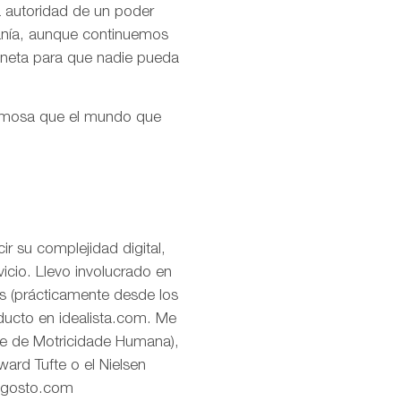
la autoridad de un poder
ranía, aunque continuemos
aneta para que nadie pueda
ermosa que el mundo que
r su complejidad digital,
icio. Llevo involucrado en
os (prácticamente desde los
oducto en idealista.com. Me
de de Motricidade Humana),
ard Tufte o el Nielsen
eagosto.com