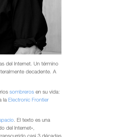
s del Internet. Un término
teralmente decadente. A
arios
sombreros
en su vida:
a la
Electronic Frontier
spacio
. El texto es una
o del Internet»,
transcurrido casi 3 décadas