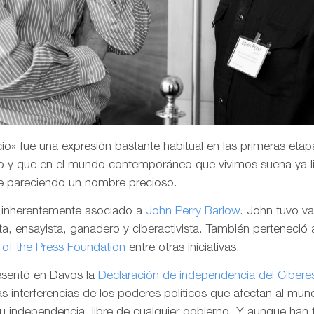
o» fue una expresión bastante habitual en las primeras etapa
 y que en el mundo contemporáneo que vivimos suena ya li
e pareciendo un nombre precioso.
a inherentemente asociado a
John Perry Barlow
. John tuvo v
a, ensayista, ganadero y ciberactivista. También perteneció 
of the Press Foundation
entre otras iniciativas.
resentó en Davos la
Declaración de independencia del Cibere
las interferencias de los poderes políticos que afectan al mund
su independencia, libre de cualquier gobierno. Y aunque han 