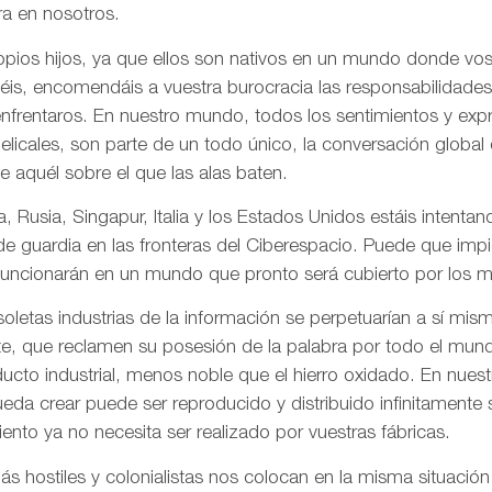
a en nosotros.
pios hijos, ya que ellos son nativos en un mundo donde vos
is, encomendáis a vuestra burocracia las responsabilidades
frentaros. En nuestro mundo, todos los sentimientos y ex
gelicales, son parte de un todo único, la conversación globa
de aquél sobre el que las alas baten.
, Rusia, Singapur, Italia y los Estados Unidos estáis intentand
 de guardia en las fronteras del Ciberespacio. Puede que imp
uncionarán en un mundo que pronto será cubierto por los me
letas industrias de la información se perpetuarían a sí mis
te, que reclamen su posesión de la palabra por todo el mund
ducto industrial, menos noble que el hierro oxidado. En nue
da crear puede ser reproducido y distribuido infinitamente s
ento ya no necesita ser realizado por vuestras fábricas.
 hostiles y colonialistas nos colocan en la misma situación