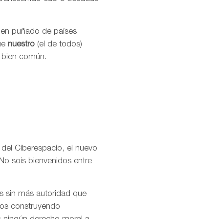
buen puñado de países
que
nuestro
(el de todos)
l bien común.
 del Ciberespacio, el nuevo
No sois bienvenidos entre
os sin más autoridad que
amos construyendo