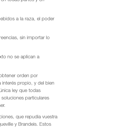
 en todas partes y en
ebidos a la raza, el poder
encias, sin importar lo
xto no se aplican a
 obtener orden por
interés propio, y del bien
única ley que todas
soluciones particulares
er.
ciones, que repudia vuestra
ueville y Brandeis. Estos