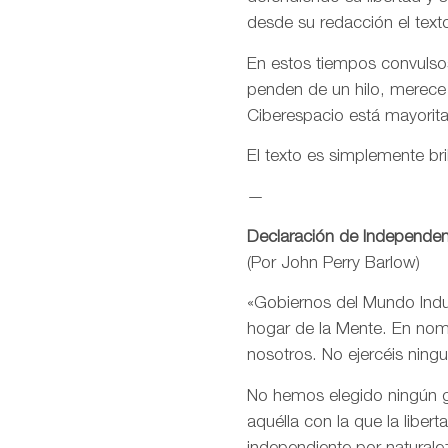
desde su redacción el text
En estos tiempos convulsos
penden de un hilo, merece
Ciberespacio está mayorit
El texto es simplemente bri
—
Declaración de Independen
(Por John Perry Barlow)
«Gobiernos del Mundo Indus
hogar de la Mente. En nomb
nosotros. No ejercéis ning
No hemos elegido ningún go
aquélla con la que la libe