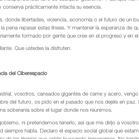
o conserva prácticamente intacta su esencia.
, donde libertades, violencia, economía o el futuro de un 
 la pena repasar estas líneas. Y mantener la esperanza de 
ariamente formado por gente que cree en el progreso y en e
llante. Que ustedes la disfruten.
cia del Ciberespacio
trial, vosotros, cansados gigantes de carne y acero, vengo
re del futuro, os pido en el pasado que nos dejéis en paz. 
una soberanía sobre el lugar donde nos reunimos.
bierno, ni pretendemos tenerlo, así que me dirijo a vosotr
rtad siempre habla. Declaro el espacio social global que est