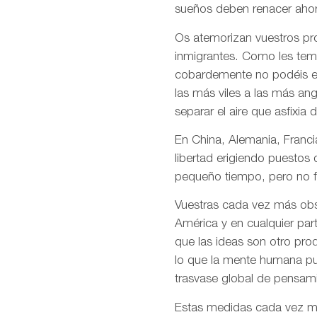
sueños deben renacer ahor
Os atemorizan vuestros pro
inmigrantes. Como les temé
cobardemente no podéis en
las más viles a las más an
separar el aire que asfixia 
En China, Alemania, Francia
libertad erigiendo puestos
pequeño tiempo, pero no f
Vuestras cada vez más obso
América y en cualquier par
que las ideas son otro pro
lo que la mente humana pue
trasvase global de pensami
Estas medidas cada vez más