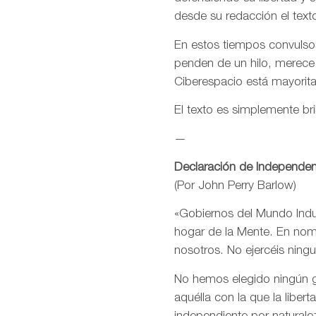
desde su redacción el text
En estos tiempos convulsos
penden de un hilo, merece
Ciberespacio está mayorit
El texto es simplemente bri
—
Declaración de Independen
(Por John Perry Barlow)
«Gobiernos del Mundo Indus
hogar de la Mente. En nomb
nosotros. No ejercéis ning
No hemos elegido ningún go
aquélla con la que la libe