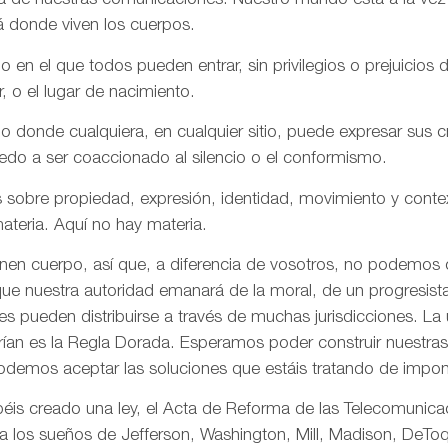
aña de nuestras comunicaciones. Nuestro mundo está a la vez
á donde viven los cuerpos.
n el que todos pueden entrar, sin privilegios o prejuicios d
r, o el lugar de nacimiento.
onde cualquiera, en cualquier sitio, puede expresar sus cre
iedo a ser coaccionado al silencio o el conformismo.
 sobre propiedad, expresión, identidad, movimiento y conte
ateria. Aquí no hay materia.
enen cuerpo, así que, a diferencia de vosotros, no podemos
ue nuestra autoridad emanará de la moral, de un progresista 
s pueden distribuirse a través de muchas jurisdicciones. La 
rían es la Regla Dorada. Esperamos poder construir nuestras 
odemos aceptar las soluciones que estáis tratando de impon
is creado una ley, el Acta de Reforma de las Telecomunica
ta los sueños de Jefferson, Washington, Mill, Madison, DeToq