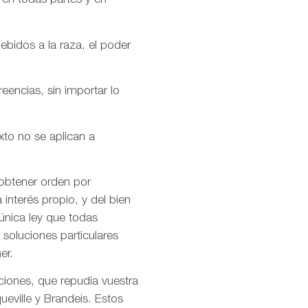
 en todas partes y en
ebidos a la raza, el poder
encias, sin importar lo
xto no se aplican a
 obtener orden por
interés propio, y del bien
única ley que todas
soluciones particulares
er.
ciones, que repudia vuestra
ueville y Brandeis. Estos