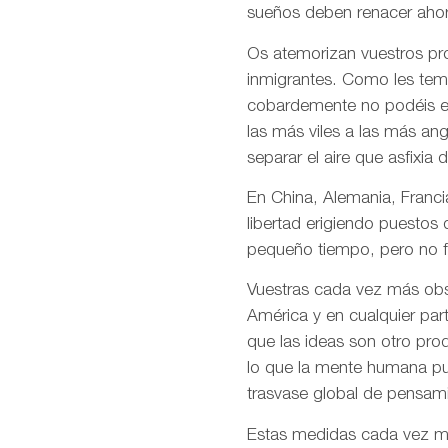
sueños deben renacer ahor
Os atemorizan vuestros pro
inmigrantes. Como les temé
cobardemente no podéis en
las más viles a las más an
separar el aire que asfixia 
En China, Alemania, Francia
libertad erigiendo puestos
pequeño tiempo, pero no f
Vuestras cada vez más obso
América y en cualquier par
que las ideas son otro pro
lo que la mente humana pue
trasvase global de pensami
Estas medidas cada vez más