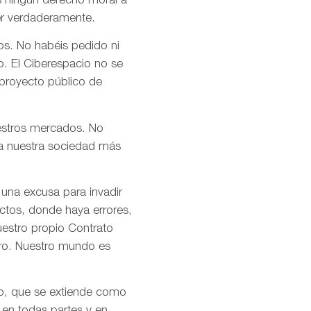
s ningún derecho moral a
er verdaderamente.
os. No habéis pedido ni
o. El Ciberespacio no se
 proyecto público de
uestros mercados. No
n a nuestra sociedad más
 una excusa para invadir
ctos, donde haya errores,
uestro propio Contrato
tro. Nuestro mundo es
mo, que se extiende como