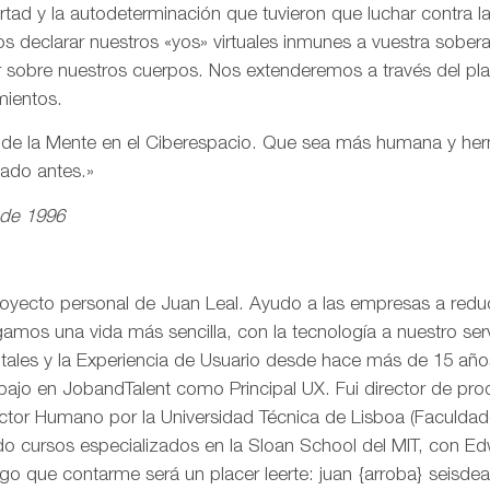
ertad y la autodeterminación que tuvieron que luchar contra 
s declarar nuestros «yos» virtuales inmunes a vuestra sobe
r sobre nuestros cuerpos. Nos extenderemos a través del pl
mientos.
n de la Mente en el Ciberespacio. Que sea más humana y h
eado antes.»
 de 1996
royecto personal de Juan Leal. Ayudo a las empresas a reduci
mos una vida más sencilla, con la tecnología a nuestro serv
itales y la Experiencia de Usuario desde hace más de 15 añ
rabajo en JobandTalent como Principal UX. Fui director de pr
actor Humano por la Universidad Técnica de Lisboa (Faculda
o cursos especializados en la Sloan School del MIT, con Edw
go que contarme será un placer leerte: juan {arroba} seisd