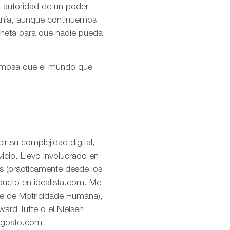
la autoridad de un poder
ranía, aunque continuemos
aneta para que nadie pueda
ermosa que el mundo que
r su complejidad digital,
icio. Llevo involucrado en
os (prácticamente desde los
oducto en idealista.com. Me
de de Motricidade Humana),
ard Tufte o el Nielsen
eagosto.com