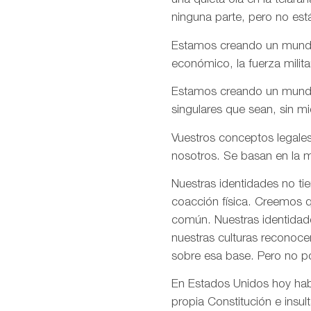
una quieta ola en la telar
ninguna parte, pero no est
Estamos creando un mundo e
económico, la fuerza milita
Estamos creando un mundo d
singulares que sean, sin m
Vuestros conceptos legales
nosotros. Se basan en la m
Nuestras identidades no ti
coacción física. Creemos q
común. Nuestras identidade
nuestras culturas reconoce
sobre esa base. Pero no p
En Estados Unidos hoy habé
propia Constitución e insul