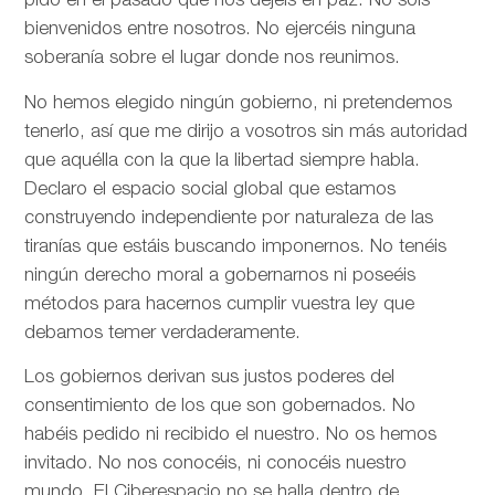
pido en el pasado que nos dejéis en paz. No sois
bienvenidos entre nosotros. No ejercéis ninguna
soberanía sobre el lugar donde nos reunimos.
No hemos elegido ningún gobierno, ni pretendemos
tenerlo, así que me dirijo a vosotros sin más autoridad
que aquélla con la que la libertad siempre habla.
Declaro el espacio social global que estamos
construyendo independiente por naturaleza de las
tiranías que estáis buscando imponernos. No tenéis
ningún derecho moral a gobernarnos ni poseéis
métodos para hacernos cumplir vuestra ley que
debamos temer verdaderamente.
Los gobiernos derivan sus justos poderes del
consentimiento de los que son gobernados. No
habéis pedido ni recibido el nuestro. No os hemos
invitado. No nos conocéis, ni conocéis nuestro
mundo. El Ciberespacio no se halla dentro de