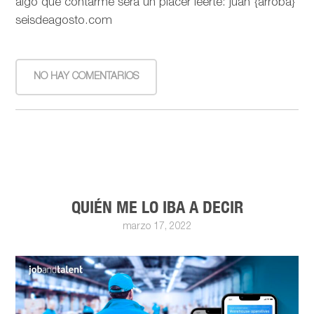
algo que contarme será un placer leerte: juan {arroba}
seisdeagosto.com
NO HAY COMENTARIOS
QUIÉN ME LO IBA A DECIR
marzo 17, 2022