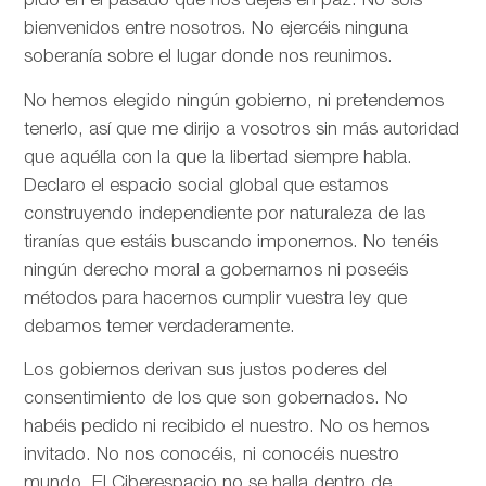
pido en el pasado que nos dejéis en paz. No sois
bienvenidos entre nosotros. No ejercéis ninguna
soberanía sobre el lugar donde nos reunimos.
No hemos elegido ningún gobierno, ni pretendemos
tenerlo, así que me dirijo a vosotros sin más autoridad
que aquélla con la que la libertad siempre habla.
Declaro el espacio social global que estamos
construyendo independiente por naturaleza de las
tiranías que estáis buscando imponernos. No tenéis
ningún derecho moral a gobernarnos ni poseéis
métodos para hacernos cumplir vuestra ley que
debamos temer verdaderamente.
Los gobiernos derivan sus justos poderes del
consentimiento de los que son gobernados. No
habéis pedido ni recibido el nuestro. No os hemos
invitado. No nos conocéis, ni conocéis nuestro
mundo. El Ciberespacio no se halla dentro de