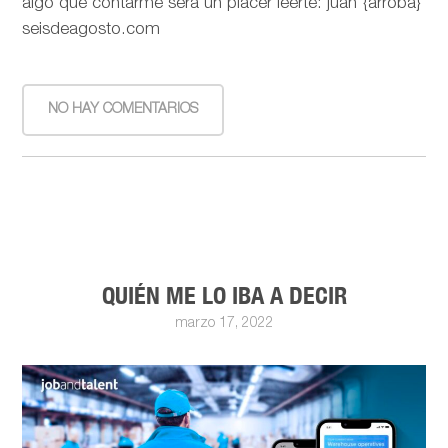
algo que contarme será un placer leerte: juan {arroba}
seisdeagosto.com
NO HAY COMENTARIOS
QUIÉN ME LO IBA A DECIR
marzo 17, 2022