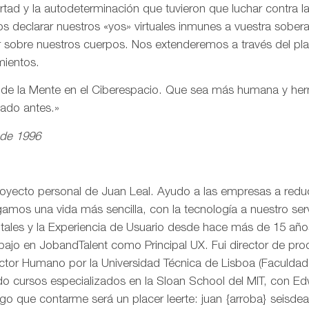
ertad y la autodeterminación que tuvieron que luchar contra 
s declarar nuestros «yos» virtuales inmunes a vuestra sobe
r sobre nuestros cuerpos. Nos extenderemos a través del pl
mientos.
n de la Mente en el Ciberespacio. Que sea más humana y h
eado antes.»
 de 1996
royecto personal de Juan Leal. Ayudo a las empresas a reduci
mos una vida más sencilla, con la tecnología a nuestro serv
itales y la Experiencia de Usuario desde hace más de 15 añ
rabajo en JobandTalent como Principal UX. Fui director de pr
actor Humano por la Universidad Técnica de Lisboa (Faculda
o cursos especializados en la Sloan School del MIT, con Edw
go que contarme será un placer leerte: juan {arroba} seisd