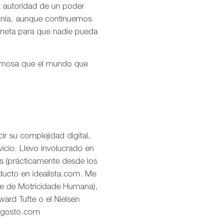
la autoridad de un poder
ranía, aunque continuemos
aneta para que nadie pueda
ermosa que el mundo que
r su complejidad digital,
icio. Llevo involucrado en
os (prácticamente desde los
oducto en idealista.com. Me
de de Motricidade Humana),
ard Tufte o el Nielsen
eagosto.com