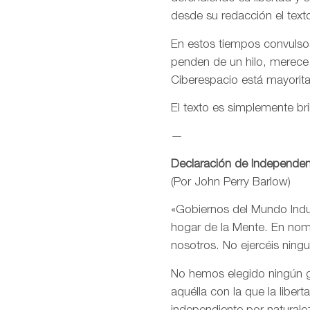
desde su redacción el text
En estos tiempos convulsos
penden de un hilo, merece
Ciberespacio está mayorit
El texto es simplemente bri
—
Declaración de Independen
(Por John Perry Barlow)
«Gobiernos del Mundo Indus
hogar de la Mente. En nomb
nosotros. No ejercéis ning
No hemos elegido ningún go
aquélla con la que la libe