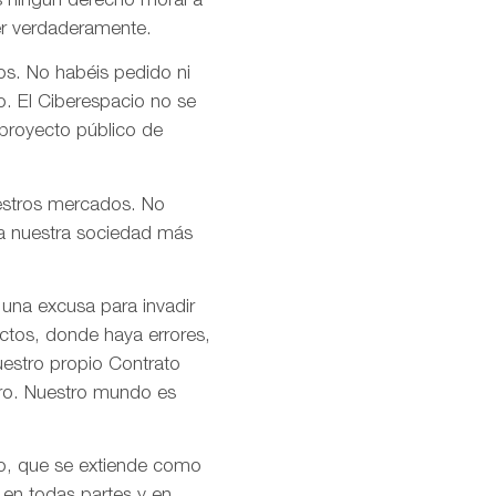
s ningún derecho moral a
er verdaderamente.
os. No habéis pedido ni
o. El Ciberespacio no se
 proyecto público de
uestros mercados. No
n a nuestra sociedad más
 una excusa para invadir
ctos, donde haya errores,
uestro propio Contrato
tro. Nuestro mundo es
mo, que se extiende como