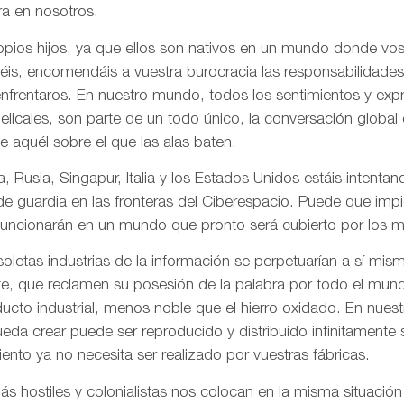
a en nosotros.
pios hijos, ya que ellos son nativos en un mundo donde vos
is, encomendáis a vuestra burocracia las responsabilidades
frentaros. En nuestro mundo, todos los sentimientos y ex
gelicales, son parte de un todo único, la conversación globa
de aquél sobre el que las alas baten.
, Rusia, Singapur, Italia y los Estados Unidos estáis intentand
 de guardia en las fronteras del Ciberespacio. Puede que imp
uncionarán en un mundo que pronto será cubierto por los me
letas industrias de la información se perpetuarían a sí mis
te, que reclamen su posesión de la palabra por todo el mund
ducto industrial, menos noble que el hierro oxidado. En nue
da crear puede ser reproducido y distribuido infinitamente s
ento ya no necesita ser realizado por vuestras fábricas.
 hostiles y colonialistas nos colocan en la misma situación