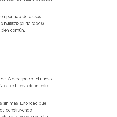
buen puñado de países
que
nuestro
(el de todos)
l bien común.
 del Ciberespacio, el nuevo
No sois bienvenidos entre
os sin más autoridad que
amos construyendo