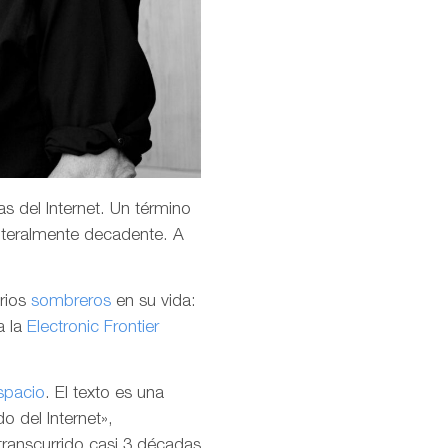
s del Internet. Un término
teralmente decadente. A
arios
sombreros
en su vida:
a la
Electronic Frontier
spacio
. El texto es una
o del Internet»,
transcurrido casi 3 décadas