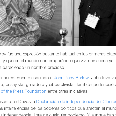
o» fue una expresión bastante habitual en las primeras etapa
 y que en el mundo contemporáneo que vivimos suena ya li
e pareciendo un nombre precioso.
a inherentemente asociado a
John Perry Barlow
. John tuvo v
a, ensayista, ganadero y ciberactivista. También perteneció 
of the Press Foundation
entre otras iniciativas.
resentó en Davos la
Declaración de independencia del Cibere
las interferencias de los poderes políticos que afectan al mund
su independencia, libre de cualquier gobierno. Y aunque han 