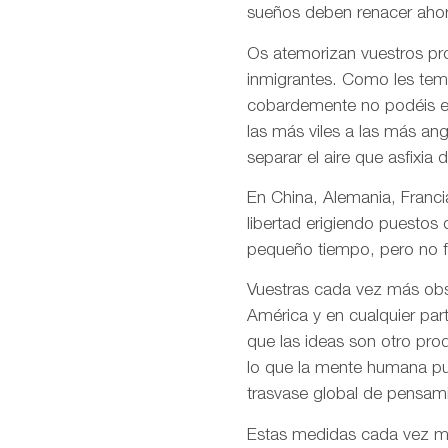
sueños deben renacer ahor
Os atemorizan vuestros pro
inmigrantes. Como les temé
cobardemente no podéis en
las más viles a las más an
separar el aire que asfixia 
En China, Alemania, Francia
libertad erigiendo puestos
pequeño tiempo, pero no f
Vuestras cada vez más obso
América y en cualquier par
que las ideas son otro pro
lo que la mente humana pue
trasvase global de pensami
Estas medidas cada vez más