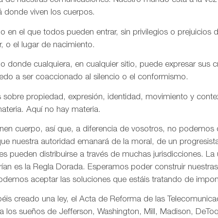
aña de nuestras comunicaciones. Nuestro mundo está a la vez
á donde viven los cuerpos.
n el que todos pueden entrar, sin privilegios o prejuicios d
r, o el lugar de nacimiento.
onde cualquiera, en cualquier sitio, puede expresar sus cre
iedo a ser coaccionado al silencio o el conformismo.
 sobre propiedad, expresión, identidad, movimiento y conte
ateria. Aquí no hay materia.
enen cuerpo, así que, a diferencia de vosotros, no podemos
ue nuestra autoridad emanará de la moral, de un progresista 
s pueden distribuirse a través de muchas jurisdicciones. La 
rían es la Regla Dorada. Esperamos poder construir nuestras 
odemos aceptar las soluciones que estáis tratando de impon
is creado una ley, el Acta de Reforma de las Telecomunica
ta los sueños de Jefferson, Washington, Mill, Madison, DeToq