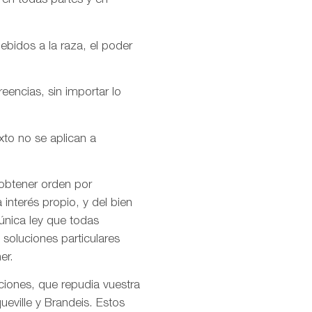
 en todas partes y en
ebidos a la raza, el poder
encias, sin importar lo
xto no se aplican a
 obtener orden por
interés propio, y del bien
única ley que todas
soluciones particulares
er.
ciones, que repudia vuestra
ueville y Brandeis. Estos