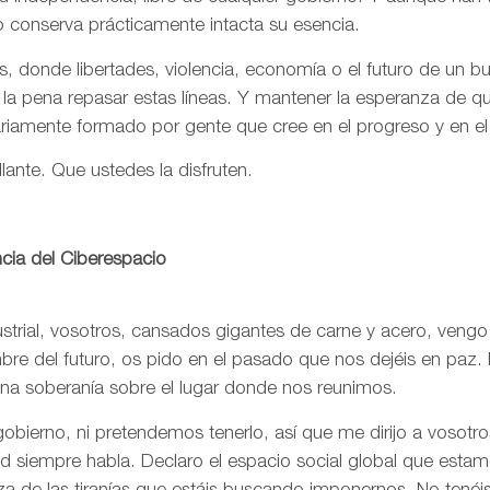
o conserva prácticamente intacta su esencia.
, donde libertades, violencia, economía o el futuro de un 
 la pena repasar estas líneas. Y mantener la esperanza de 
ariamente formado por gente que cree en el progreso y en e
llante. Que ustedes la disfruten.
cia del Ciberespacio
trial, vosotros, cansados gigantes de carne y acero, vengo
re del futuro, os pido en el pasado que nos dejéis en paz. 
una soberanía sobre el lugar donde nos reunimos.
bierno, ni pretendemos tenerlo, así que me dirijo a vosotr
rtad siempre habla. Declaro el espacio social global que est