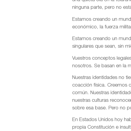
una quieta ola en la telar
ninguna parte, pero no est
Estamos creando un mundo e
económico, la fuerza milita
Estamos creando un mundo d
singulares que sean, sin m
Vuestros conceptos legales
nosotros. Se basan en la m
Nuestras identidades no ti
coacción física. Creemos q
común. Nuestras identidade
nuestras culturas reconoce
sobre esa base. Pero no p
En Estados Unidos hoy habé
propia Constitución e insul