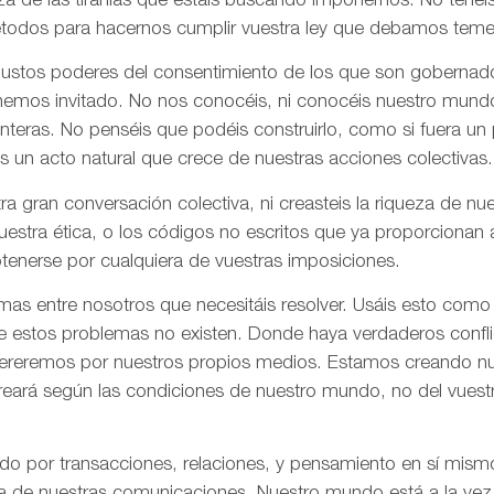
za de las tiranías que estáis buscando imponernos. No tenéi
todos para hacernos cumplir vuestra ley que debamos tem
 justos poderes del consentimiento de los que son gobernad
 hemos invitado. No nos conocéis, ni conocéis nuestro mund
onteras. No penséis que podéis construirlo, como si fuera un
s un acto natural que crece de nuestras acciones colectivas.
ra gran conversación colectiva, ni creasteis la riqueza de n
nuestra ética, o los códigos no escritos que ya proporciona
tenerse por cualquiera de vuestras imposiciones.
as entre nosotros que necesitáis resolver. Usáis esto como
e estos problemas no existen. Donde haya verdaderos confli
olvereremos por nuestros propios medios. Estamos creando n
creará según las condiciones de nuestro mundo, no del vues
ado por transacciones, relaciones, y pensamiento en sí mis