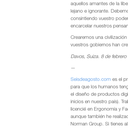
aquellos amantes de la lib
lejano e ignorante. Debemo
consintiendo vuestro pode
encarcelar nuestros pensa
Crearemos una civilizació
vuestros gobiernos han cr
Davos, Suiza. 8 de febrero
—
Seisdeagosto.com
es el p
para que los humanos tenga
el diseño de productos dig
inicios en nuestro país). T
licencié en Ergonomía y F
aunque también he realizad
Norman Group. Si tienes al