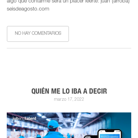
algo que contarme será un placer leerte: juan {arroba}
seisdeagosto.com
NO HAY COMENTARIOS
QUIÉN ME LO IBA A DECIR
marzo 17, 2022