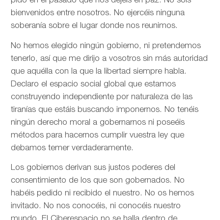
pido en el pasado que nos dejéis en paz. No sois
bienvenidos entre nosotros. No ejercéis ninguna
soberanía sobre el lugar donde nos reunimos.
No hemos elegido ningún gobierno, ni pretendemos
tenerlo, así que me dirijo a vosotros sin más autoridad
que aquélla con la que la libertad siempre habla.
Declaro el espacio social global que estamos
construyendo independiente por naturaleza de las
tiranías que estáis buscando imponernos. No tenéis
ningún derecho moral a gobernarnos ni poseéis
métodos para hacernos cumplir vuestra ley que
debamos temer verdaderamente.
Los gobiernos derivan sus justos poderes del
consentimiento de los que son gobernados. No
habéis pedido ni recibido el nuestro. No os hemos
invitado. No nos conocéis, ni conocéis nuestro
mundo. El Ciberespacio no se halla dentro de