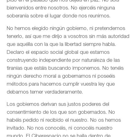
pido en el pasado que nos dejéis en paz. No sois
bienvenidos entre nosotros. No ejercéis ninguna
soberanía sobre el lugar donde nos reunimos.
No hemos elegido ningún gobierno, ni pretendemos
tenerlo, así que me dirijo a vosotros sin más autoridad
que aquélla con la que la libertad siempre habla.
Declaro el espacio social global que estamos
construyendo independiente por naturaleza de las
tiranías que estáis buscando imponernos. No tenéis
ningún derecho moral a gobernarnos ni poseéis
métodos para hacernos cumplir vuestra ley que
debamos temer verdaderamente.
Los gobiernos derivan sus justos poderes del
consentimiento de los que son gobernados. No
habéis pedido ni recibido el nuestro. No os hemos
invitado. No nos conocéis, ni conocéis nuestro
mundo. El Ciberespacio no se halla dentro de