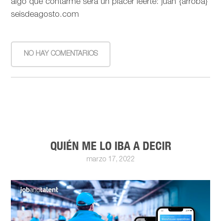
algo que contarme será un placer leerte: juan {arroba}
seisdeagosto.com
NO HAY COMENTARIOS
QUIÉN ME LO IBA A DECIR
marzo 17, 2022