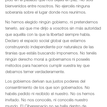
pido en el pasado que nos dejéis en paz. No sois
bienvenidos entre nosotros. No ejercéis ninguna
soberanía sobre el lugar donde nos reunimos.
No hemos elegido ningún gobierno, ni pretendemos
tenerlo, así que me dirijo a vosotros sin más autoridad
que aquélla con la que la libertad siempre habla.
Declaro el espacio social global que estamos
construyendo independiente por naturaleza de las
tiranías que estáis buscando imponernos. No tenéis
ningún derecho moral a gobernarnos ni poseéis
métodos para hacernos cumplir vuestra ley que
debamos temer verdaderamente.
Los gobiernos derivan sus justos poderes del
consentimiento de los que son gobernados. No
habéis pedido ni recibido el nuestro. No os hemos
invitado. No nos conocéis, ni conocéis nuestro
mundo. El Ciberespacio no se halla dentro de