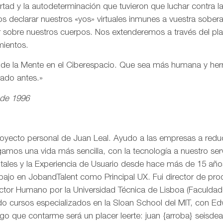
ertad y la autodeterminación que tuvieron que luchar contra 
s declarar nuestros «yos» virtuales inmunes a vuestra sobe
r sobre nuestros cuerpos. Nos extenderemos a través del pl
mientos.
n de la Mente en el Ciberespacio. Que sea más humana y h
eado antes.»
 de 1996
royecto personal de Juan Leal. Ayudo a las empresas a reduci
mos una vida más sencilla, con la tecnología a nuestro serv
itales y la Experiencia de Usuario desde hace más de 15 añ
rabajo en JobandTalent como Principal UX. Fui director de pr
actor Humano por la Universidad Técnica de Lisboa (Faculda
o cursos especializados en la Sloan School del MIT, con Edw
go que contarme será un placer leerte: juan {arroba} seisd