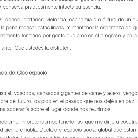
o conserva prácticamente intacta su esencia.
, donde libertades, violencia, economía o el futuro de un 
 la pena repasar estas líneas. Y mantener la esperanza de 
ariamente formado por gente que cree en el progreso y en e
llante. Que ustedes la disfruten.
cia del Ciberespacio
trial, vosotros, cansados gigantes de carne y acero, vengo
re del futuro, os pido en el pasado que nos dejéis en paz. 
una soberanía sobre el lugar donde nos reunimos.
bierno, ni pretendemos tenerlo, así que me dirijo a vosotr
rtad siempre habla. Declaro el espacio social global que est