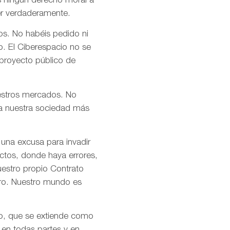
s ningún derecho moral a
er verdaderamente.
os. No habéis pedido ni
o. El Ciberespacio no se
 proyecto público de
uestros mercados. No
n a nuestra sociedad más
 una excusa para invadir
ctos, donde haya errores,
uestro propio Contrato
tro. Nuestro mundo es
mo, que se extiende como