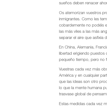
sueños deben renacer ahor
Os atemorizan vuestros pro
inmigrantes. Como les temé
cobardemente no podéis en
las más viles a las más an
separar el aire que asfixia 
En China, Alemania, Francia
libertad erigiendo puestos
pequeño tiempo, pero no f
Vuestras cada vez más obso
América y en cualquier par
que las ideas son otro pro
lo que la mente humana pue
trasvase global de pensami
Estas medidas cada vez más