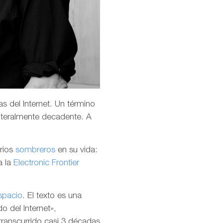
s del Internet. Un término
teralmente decadente. A
arios
sombreros
en su vida:
a la
Electronic Frontier
spacio
. El texto es una
o del Internet»,
transcurrido casi 3 décadas