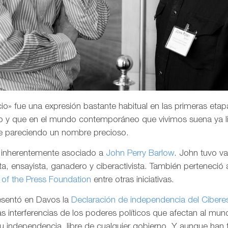
o» fue una expresión bastante habitual en las primeras etapa
 y que en el mundo contemporáneo que vivimos suena ya li
e pareciendo un nombre precioso.
a inherentemente asociado a
John Perry Barlow
. John tuvo v
a, ensayista, ganadero y ciberactivista. También perteneció 
of the Press Foundation
entre otras iniciativas.
resentó en Davos la
Declaración de independencia del Cibere
las interferencias de los poderes políticos que afectan al mund
su independencia, libre de cualquier gobierno. Y aunque han 