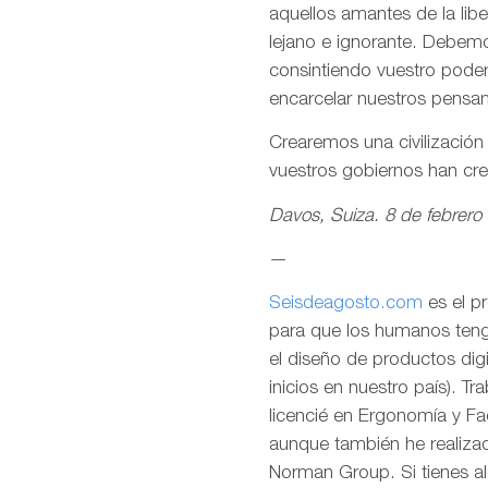
aquellos amantes de la lib
lejano e ignorante. Debemo
consintiendo vuestro pode
encarcelar nuestros pensa
Crearemos una civilizació
vuestros gobiernos han cr
Davos, Suiza. 8 de febrero
—
Seisdeagosto.com
es el p
para que los humanos tenga
el diseño de productos dig
inicios en nuestro país). T
licencié en Ergonomía y F
aunque también he realizad
Norman Group. Si tienes al