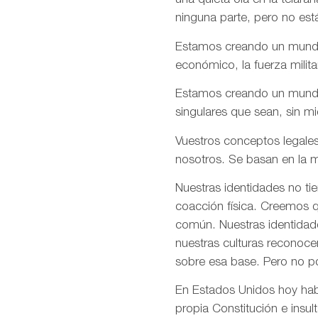
una quieta ola en la telar
ninguna parte, pero no est
Estamos creando un mundo e
económico, la fuerza milita
Estamos creando un mundo d
singulares que sean, sin m
Vuestros conceptos legales
nosotros. Se basan en la m
Nuestras identidades no ti
coacción física. Creemos q
común. Nuestras identidade
nuestras culturas reconoce
sobre esa base. Pero no p
En Estados Unidos hoy habé
propia Constitución e insul