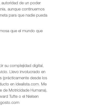
la autoridad de un poder
ranía, aunque continuemos
aneta para que nadie pueda
ermosa que el mundo que
r su complejidad digital,
icio. Llevo involucrado en
os (prácticamente desde los
oducto en idealista.com. Me
de de Motricidade Humana),
ard Tufte o el Nielsen
eagosto.com