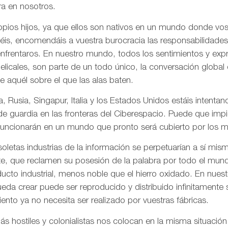
a en nosotros.
pios hijos, ya que ellos son nativos en un mundo donde vos
is, encomendáis a vuestra burocracia las responsabilidades
frentaros. En nuestro mundo, todos los sentimientos y ex
gelicales, son parte de un todo único, la conversación globa
de aquél sobre el que las alas baten.
, Rusia, Singapur, Italia y los Estados Unidos estáis intentand
 de guardia en las fronteras del Ciberespacio. Puede que imp
uncionarán en un mundo que pronto será cubierto por los me
letas industrias de la información se perpetuarían a sí mis
te, que reclamen su posesión de la palabra por todo el mund
ducto industrial, menos noble que el hierro oxidado. En nue
da crear puede ser reproducido y distribuido infinitamente s
ento ya no necesita ser realizado por vuestras fábricas.
 hostiles y colonialistas nos colocan en la misma situación