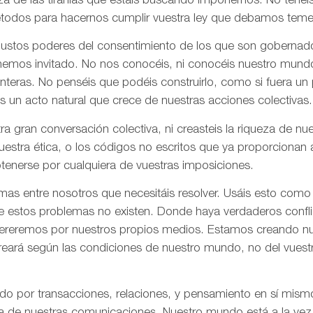
za de las tiranías que estáis buscando imponernos. No tenéi
todos para hacernos cumplir vuestra ley que debamos tem
 justos poderes del consentimiento de los que son gobernad
 hemos invitado. No nos conocéis, ni conocéis nuestro mund
onteras. No penséis que podéis construirlo, como si fuera un
s un acto natural que crece de nuestras acciones colectivas.
ra gran conversación colectiva, ni creasteis la riqueza de n
nuestra ética, o los códigos no escritos que ya proporciona
tenerse por cualquiera de vuestras imposiciones.
as entre nosotros que necesitáis resolver. Usáis esto como
e estos problemas no existen. Donde haya verdaderos confli
olvereremos por nuestros propios medios. Estamos creando n
creará según las condiciones de nuestro mundo, no del vues
ado por transacciones, relaciones, y pensamiento en sí mis