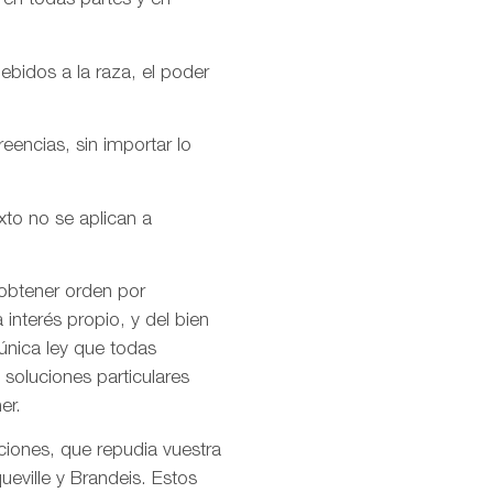
 en todas partes y en
ebidos a la raza, el poder
encias, sin importar lo
xto no se aplican a
 obtener orden por
interés propio, y del bien
única ley que todas
soluciones particulares
er.
ciones, que repudia vuestra
ueville y Brandeis. Estos