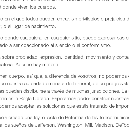
aña de nuestras comunicaciones. Nuestro mundo está a la vez
á donde viven los cuerpos.
n el que todos pueden entrar, sin privilegios o prejuicios d
r, o el lugar de nacimiento.
onde cualquiera, en cualquier sitio, puede expresar sus cre
iedo a ser coaccionado al silencio o el conformismo.
 sobre propiedad, expresión, identidad, movimiento y conte
ateria. Aquí no hay materia.
enen cuerpo, así que, a diferencia de vosotros, no podemos
ue nuestra autoridad emanará de la moral, de un progresista 
s pueden distribuirse a través de muchas jurisdicciones. La 
rían es la Regla Dorada. Esperamos poder construir nuestras 
odemos aceptar las soluciones que estáis tratando de impon
is creado una ley, el Acta de Reforma de las Telecomunica
ta los sueños de Jefferson, Washington, Mill, Madison, DeToq