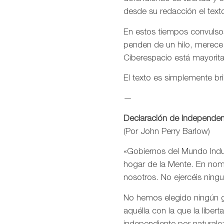
desde su redacción el text
En estos tiempos convulsos
penden de un hilo, merece
Ciberespacio está mayorit
El texto es simplemente bri
—
Declaración de Independen
(Por John Perry Barlow)
«Gobiernos del Mundo Indus
hogar de la Mente. En nomb
nosotros. No ejercéis ning
No hemos elegido ningún go
aquélla con la que la libe