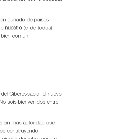
buen puñado de países
que
nuestro
(el de todos)
l bien común.
 del Ciberespacio, el nuevo
No sois bienvenidos entre
os sin más autoridad que
amos construyendo