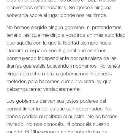
pido en el pasado que nos dejéis en paz. No sois
bienvenidos entre nosotros. No ejercéis ninguna
soberanía sobre el lugar donde nos reunimos.
No hemos elegido ningún gobierno, ni pretendemos
tenerlo, así que me dirijo a vosotros sin más autoridad
que aquélla con la que la libertad siempre habla.
Declaro el espacio social global que estamos
construyendo independiente por naturaleza de las
tiranías que estáis buscando imponernos. No tenéis
ningún derecho moral a gobernarnos ni poseéis
métodos para hacernos cumplir vuestra ley que
debamos temer verdaderamente.
Los gobiernos derivan sus justos poderes del
consentimiento de los que son gobernados. No
habéis pedido ni recibido el nuestro. No os hemos
invitado. No nos conocéis, ni conocéis nuestro
mundo. El Ciberespacio no se halla dentro de