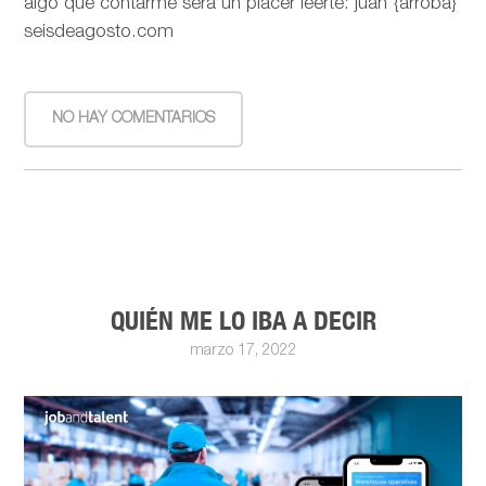
algo que contarme será un placer leerte: juan {arroba}
seisdeagosto.com
NO HAY COMENTARIOS
QUIÉN ME LO IBA A DECIR
marzo 17, 2022