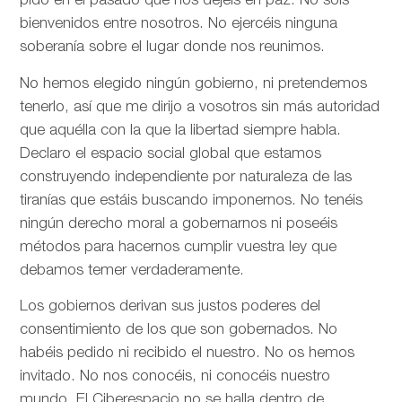
pido en el pasado que nos dejéis en paz. No sois
bienvenidos entre nosotros. No ejercéis ninguna
soberanía sobre el lugar donde nos reunimos.
No hemos elegido ningún gobierno, ni pretendemos
tenerlo, así que me dirijo a vosotros sin más autoridad
que aquélla con la que la libertad siempre habla.
Declaro el espacio social global que estamos
construyendo independiente por naturaleza de las
tiranías que estáis buscando imponernos. No tenéis
ningún derecho moral a gobernarnos ni poseéis
métodos para hacernos cumplir vuestra ley que
debamos temer verdaderamente.
Los gobiernos derivan sus justos poderes del
consentimiento de los que son gobernados. No
habéis pedido ni recibido el nuestro. No os hemos
invitado. No nos conocéis, ni conocéis nuestro
mundo. El Ciberespacio no se halla dentro de