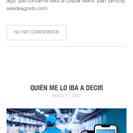
algo que contarme será un placer leerte: juan {arroba}
seisdeagosto.com
NO HAY COMENTARIOS
QUIÉN ME LO IBA A DECIR
marzo 17, 2022