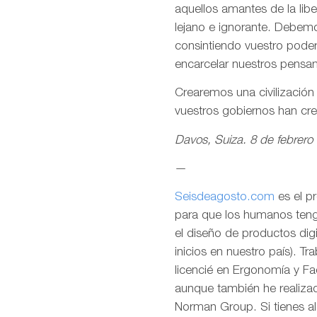
aquellos amantes de la lib
lejano e ignorante. Debemo
consintiendo vuestro pode
encarcelar nuestros pensa
Crearemos una civilizació
vuestros gobiernos han cr
Davos, Suiza. 8 de febrero
—
Seisdeagosto.com
es el p
para que los humanos tenga
el diseño de productos dig
inicios en nuestro país). T
licencié en Ergonomía y F
aunque también he realizad
Norman Group. Si tienes al