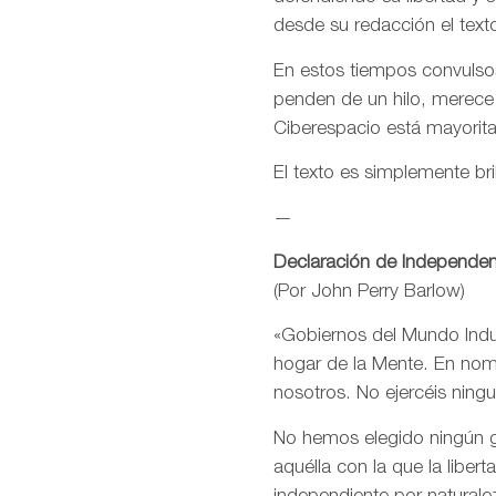
desde su redacción el text
En estos tiempos convulsos
penden de un hilo, merece
Ciberespacio está mayorit
El texto es simplemente bri
—
Declaración de Independen
(Por John Perry Barlow)
«Gobiernos del Mundo Indus
hogar de la Mente. En nomb
nosotros. No ejercéis ning
No hemos elegido ningún go
aquélla con la que la libe