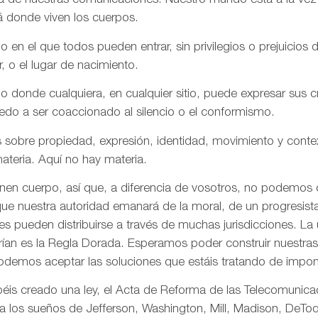
aña de nuestras comunicaciones. Nuestro mundo está a la vez
á donde viven los cuerpos.
n el que todos pueden entrar, sin privilegios o prejuicios d
r, o el lugar de nacimiento.
onde cualquiera, en cualquier sitio, puede expresar sus cre
iedo a ser coaccionado al silencio o el conformismo.
 sobre propiedad, expresión, identidad, movimiento y conte
ateria. Aquí no hay materia.
enen cuerpo, así que, a diferencia de vosotros, no podemos
ue nuestra autoridad emanará de la moral, de un progresista 
s pueden distribuirse a través de muchas jurisdicciones. La 
rían es la Regla Dorada. Esperamos poder construir nuestras 
odemos aceptar las soluciones que estáis tratando de impon
is creado una ley, el Acta de Reforma de las Telecomunica
ta los sueños de Jefferson, Washington, Mill, Madison, DeToq