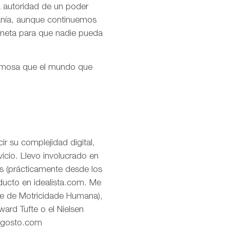
la autoridad de un poder
ranía, aunque continuemos
aneta para que nadie pueda
ermosa que el mundo que
r su complejidad digital,
icio. Llevo involucrado en
os (prácticamente desde los
oducto en idealista.com. Me
de de Motricidade Humana),
ard Tufte o el Nielsen
eagosto.com