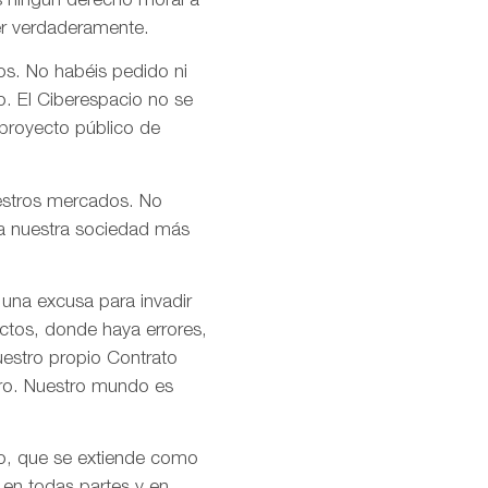
s ningún derecho moral a
er verdaderamente.
os. No habéis pedido ni
o. El Ciberespacio no se
 proyecto público de
uestros mercados. No
n a nuestra sociedad más
 una excusa para invadir
ctos, donde haya errores,
uestro propio Contrato
tro. Nuestro mundo es
mo, que se extiende como