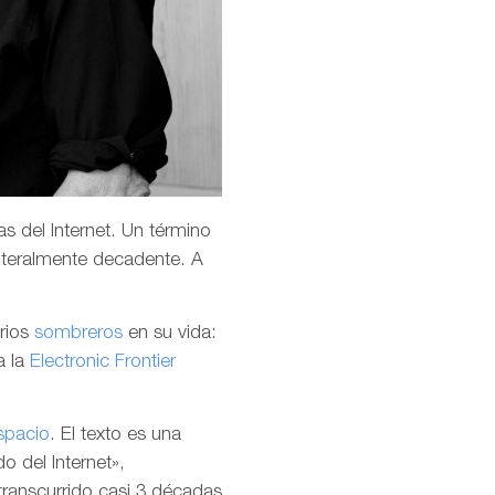
s del Internet. Un término
teralmente decadente. A
arios
sombreros
en su vida:
a la
Electronic Frontier
spacio
. El texto es una
o del Internet»,
transcurrido casi 3 décadas