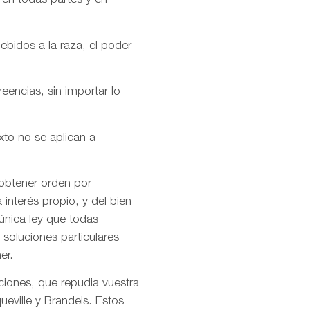
 en todas partes y en
ebidos a la raza, el poder
encias, sin importar lo
xto no se aplican a
 obtener orden por
interés propio, y del bien
única ley que todas
soluciones particulares
er.
ciones, que repudia vuestra
ueville y Brandeis. Estos