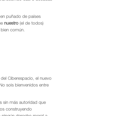
buen puñado de países
que
nuestro
(el de todos)
l bien común.
 del Ciberespacio, el nuevo
No sois bienvenidos entre
os sin más autoridad que
amos construyendo