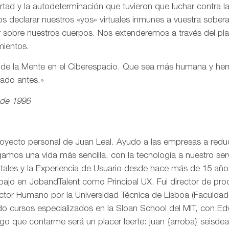
ertad y la autodeterminación que tuvieron que luchar contra 
s declarar nuestros «yos» virtuales inmunes a vuestra sobe
r sobre nuestros cuerpos. Nos extenderemos a través del pl
mientos.
n de la Mente en el Ciberespacio. Que sea más humana y h
eado antes.»
 de 1996
royecto personal de Juan Leal. Ayudo a las empresas a reduci
mos una vida más sencilla, con la tecnología a nuestro serv
itales y la Experiencia de Usuario desde hace más de 15 añ
rabajo en JobandTalent como Principal UX. Fui director de pr
actor Humano por la Universidad Técnica de Lisboa (Faculda
o cursos especializados en la Sloan School del MIT, con Edw
go que contarme será un placer leerte: juan {arroba} seisd