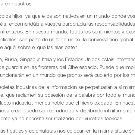
a en nosotros.
pios hijos, ya que ellos son nativos en un mundo donde vos
is, encomendáis a vuestra burocracia las responsabilidades
frentaros. En nuestro mundo, todos los sentimientos y ex
gelicales, son parte de un todo único, la conversación globa
de aquél sobre el que las alas baten.
, Rusia, Singapur, Italia y los Estados Unidos estáis intentand
 de guardia en las fronteras del Ciberespacio. Puede que imp
uncionarán en un mundo que pronto será cubierto por los me
letas industrias de la información se perpetuarían a sí mis
te, que reclamen su posesión de la palabra por todo el mund
ducto industrial, menos noble que el hierro oxidado. En nue
da crear puede ser reproducido y distribuido infinitamente s
ento ya no necesita ser realizado por vuestras fábricas.
 hostiles y colonialistas nos colocan en la misma situación