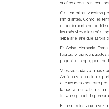
sueños deben renacer ahor
Os atemorizan vuestros pro
inmigrantes. Como les temé
cobardemente no podéis en
las más viles a las más an
separar el aire que asfixia 
En China, Alemania, Francia
libertad erigiendo puestos
pequeño tiempo, pero no f
Vuestras cada vez más obso
América y en cualquier par
que las ideas son otro pro
lo que la mente humana pue
trasvase global de pensami
Estas medidas cada vez más