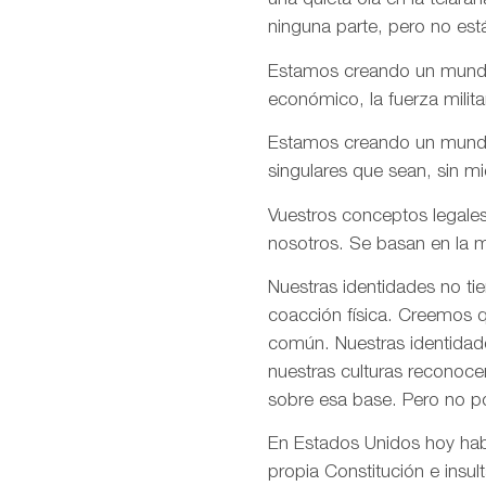
una quieta ola en la telar
ninguna parte, pero no est
Estamos creando un mundo e
económico, la fuerza milita
Estamos creando un mundo d
singulares que sean, sin m
Vuestros conceptos legales
nosotros. Se basan en la m
Nuestras identidades no ti
coacción física. Creemos q
común. Nuestras identidade
nuestras culturas reconoce
sobre esa base. Pero no p
En Estados Unidos hoy habé
propia Constitución e insul