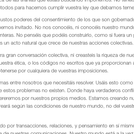
za de las tiranías que estáis buscando imponernos. No tenéi
todos para hacernos cumplir vuestra ley que debamos tem
 justos poderes del consentimiento de los que son gobernad
 hemos invitado. No nos conocéis, ni conocéis nuestro mund
onteras. No penséis que podéis construirlo, como si fuera un
s un acto natural que crece de nuestras acciones colectivas.
ra gran conversación colectiva, ni creasteis la riqueza de n
nuestra ética, o los códigos no escritos que ya proporciona
tenerse por cualquiera de vuestras imposiciones.
as entre nosotros que necesitáis resolver. Usáis esto como
e estos problemas no existen. Donde haya verdaderos confli
olvereremos por nuestros propios medios. Estamos creando n
creará según las condiciones de nuestro mundo, no del vues
ado por transacciones, relaciones, y pensamiento en sí mis