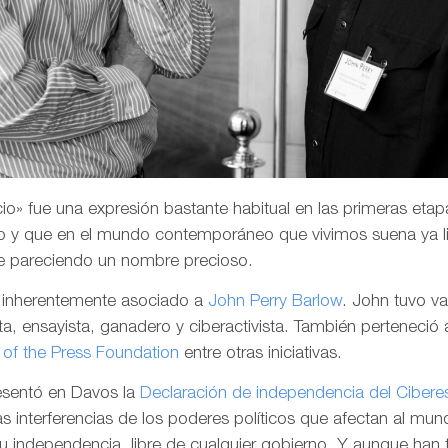
o» fue una expresión bastante habitual en las primeras etapa
 y que en el mundo contemporáneo que vivimos suena ya li
e pareciendo un nombre precioso.
a inherentemente asociado a
John Perry Barlow
. John tuvo v
a, ensayista, ganadero y ciberactivista. También perteneció 
of the Press Foundation
entre otras iniciativas.
resentó en Davos la
Declaración de independencia del Cibere
las interferencias de los poderes políticos que afectan al mund
su independencia, libre de cualquier gobierno. Y aunque han 