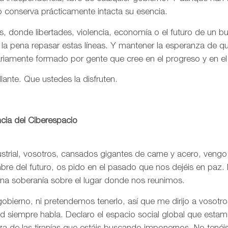
o conserva prácticamente intacta su esencia.
, donde libertades, violencia, economía o el futuro de un 
 la pena repasar estas líneas. Y mantener la esperanza de 
ariamente formado por gente que cree en el progreso y en e
llante. Que ustedes la disfruten.
cia del Ciberespacio
trial, vosotros, cansados gigantes de carne y acero, vengo
re del futuro, os pido en el pasado que nos dejéis en paz. 
una soberanía sobre el lugar donde nos reunimos.
bierno, ni pretendemos tenerlo, así que me dirijo a vosotr
rtad siempre habla. Declaro el espacio social global que est