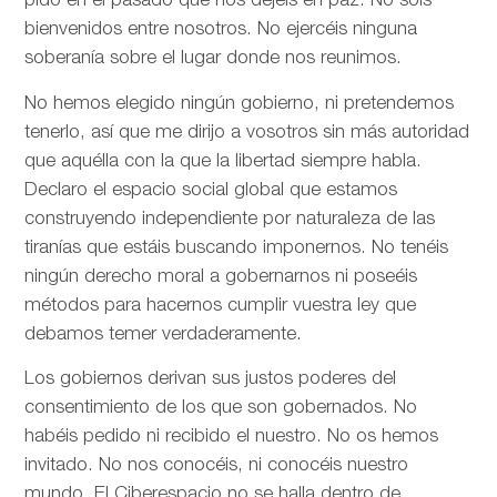
pido en el pasado que nos dejéis en paz. No sois
bienvenidos entre nosotros. No ejercéis ninguna
soberanía sobre el lugar donde nos reunimos.
No hemos elegido ningún gobierno, ni pretendemos
tenerlo, así que me dirijo a vosotros sin más autoridad
que aquélla con la que la libertad siempre habla.
Declaro el espacio social global que estamos
construyendo independiente por naturaleza de las
tiranías que estáis buscando imponernos. No tenéis
ningún derecho moral a gobernarnos ni poseéis
métodos para hacernos cumplir vuestra ley que
debamos temer verdaderamente.
Los gobiernos derivan sus justos poderes del
consentimiento de los que son gobernados. No
habéis pedido ni recibido el nuestro. No os hemos
invitado. No nos conocéis, ni conocéis nuestro
mundo. El Ciberespacio no se halla dentro de