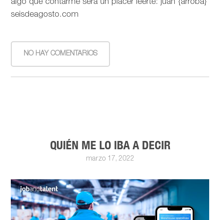
algo que contarme será un placer leerte: juan {arroba}
seisdeagosto.com
NO HAY COMENTARIOS
QUIÉN ME LO IBA A DECIR
marzo 17, 2022