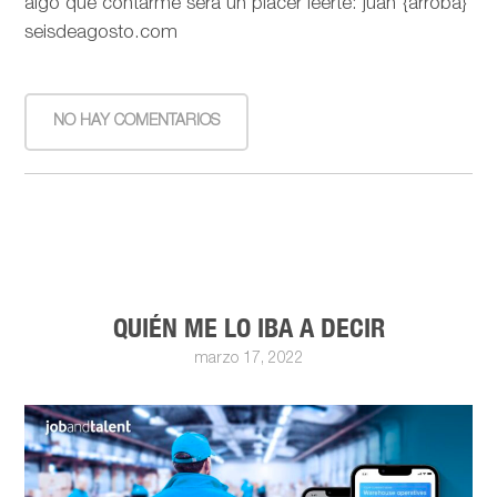
algo que contarme será un placer leerte: juan {arroba}
seisdeagosto.com
NO HAY COMENTARIOS
QUIÉN ME LO IBA A DECIR
marzo 17, 2022