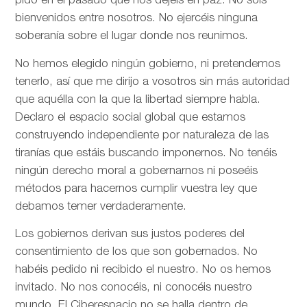
pido en el pasado que nos dejéis en paz. No sois
bienvenidos entre nosotros. No ejercéis ninguna
soberanía sobre el lugar donde nos reunimos.
No hemos elegido ningún gobierno, ni pretendemos
tenerlo, así que me dirijo a vosotros sin más autoridad
que aquélla con la que la libertad siempre habla.
Declaro el espacio social global que estamos
construyendo independiente por naturaleza de las
tiranías que estáis buscando imponernos. No tenéis
ningún derecho moral a gobernarnos ni poseéis
métodos para hacernos cumplir vuestra ley que
debamos temer verdaderamente.
Los gobiernos derivan sus justos poderes del
consentimiento de los que son gobernados. No
habéis pedido ni recibido el nuestro. No os hemos
invitado. No nos conocéis, ni conocéis nuestro
mundo. El Ciberespacio no se halla dentro de