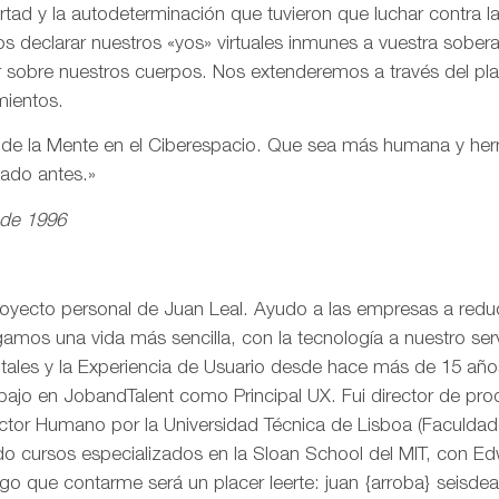
ertad y la autodeterminación que tuvieron que luchar contra 
s declarar nuestros «yos» virtuales inmunes a vuestra sobe
r sobre nuestros cuerpos. Nos extenderemos a través del pl
mientos.
n de la Mente en el Ciberespacio. Que sea más humana y h
eado antes.»
 de 1996
royecto personal de Juan Leal. Ayudo a las empresas a reduci
mos una vida más sencilla, con la tecnología a nuestro serv
itales y la Experiencia de Usuario desde hace más de 15 añ
rabajo en JobandTalent como Principal UX. Fui director de pr
actor Humano por la Universidad Técnica de Lisboa (Faculda
o cursos especializados en la Sloan School del MIT, con Edw
go que contarme será un placer leerte: juan {arroba} seisd