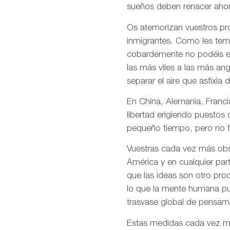
sueños deben renacer ahor
Os atemorizan vuestros pro
inmigrantes. Como les temé
cobardemente no podéis en
las más viles a las más an
separar el aire que asfixia 
En China, Alemania, Francia
libertad erigiendo puestos
pequeño tiempo, pero no f
Vuestras cada vez más obso
América y en cualquier par
que las ideas son otro pro
lo que la mente humana pue
trasvase global de pensami
Estas medidas cada vez más