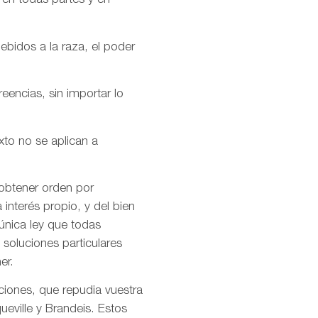
 en todas partes y en
ebidos a la raza, el poder
encias, sin importar lo
xto no se aplican a
 obtener orden por
interés propio, y del bien
única ley que todas
soluciones particulares
er.
ciones, que repudia vuestra
ueville y Brandeis. Estos