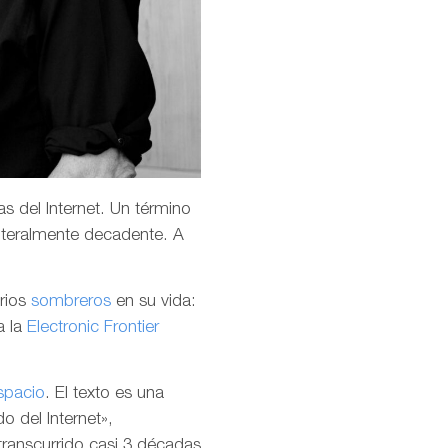
s del Internet. Un término
teralmente decadente. A
arios
sombreros
en su vida:
a la
Electronic Frontier
spacio
. El texto es una
o del Internet»,
transcurrido casi 3 décadas