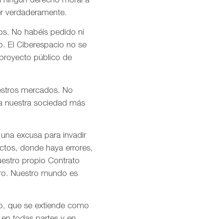
s ningún derecho moral a
er verdaderamente.
os. No habéis pedido ni
o. El Ciberespacio no se
 proyecto público de
uestros mercados. No
n a nuestra sociedad más
 una excusa para invadir
ctos, donde haya errores,
uestro propio Contrato
tro. Nuestro mundo es
mo, que se extiende como