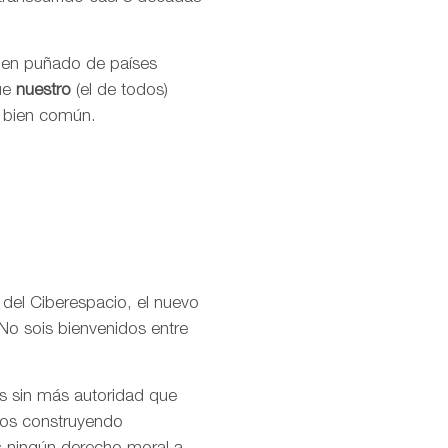
buen puñado de países
que
nuestro
(el de todos)
l bien común.
 del Ciberespacio, el nuevo
No sois bienvenidos entre
os sin más autoridad que
amos construyendo