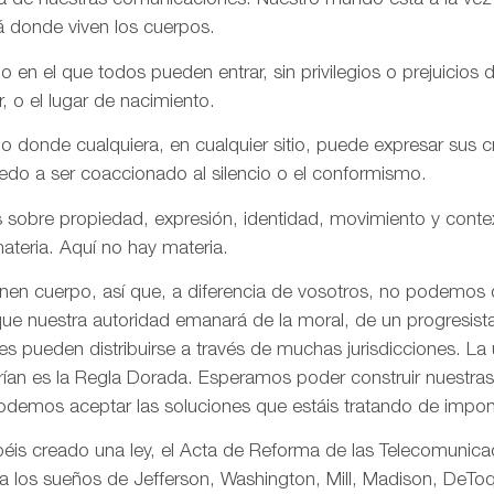
aña de nuestras comunicaciones. Nuestro mundo está a la vez
á donde viven los cuerpos.
n el que todos pueden entrar, sin privilegios o prejuicios d
r, o el lugar de nacimiento.
onde cualquiera, en cualquier sitio, puede expresar sus cre
iedo a ser coaccionado al silencio o el conformismo.
 sobre propiedad, expresión, identidad, movimiento y conte
ateria. Aquí no hay materia.
enen cuerpo, así que, a diferencia de vosotros, no podemos
ue nuestra autoridad emanará de la moral, de un progresista 
s pueden distribuirse a través de muchas jurisdicciones. La 
rían es la Regla Dorada. Esperamos poder construir nuestras 
odemos aceptar las soluciones que estáis tratando de impon
is creado una ley, el Acta de Reforma de las Telecomunica
ta los sueños de Jefferson, Washington, Mill, Madison, DeToq