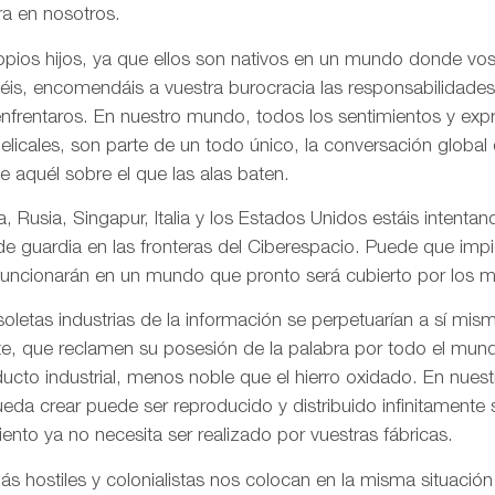
a en nosotros.
pios hijos, ya que ellos son nativos en un mundo donde vos
is, encomendáis a vuestra burocracia las responsabilidades
frentaros. En nuestro mundo, todos los sentimientos y ex
gelicales, son parte de un todo único, la conversación globa
de aquél sobre el que las alas baten.
, Rusia, Singapur, Italia y los Estados Unidos estáis intentand
 de guardia en las fronteras del Ciberespacio. Puede que imp
uncionarán en un mundo que pronto será cubierto por los me
letas industrias de la información se perpetuarían a sí mis
te, que reclamen su posesión de la palabra por todo el mund
ducto industrial, menos noble que el hierro oxidado. En nue
da crear puede ser reproducido y distribuido infinitamente s
ento ya no necesita ser realizado por vuestras fábricas.
 hostiles y colonialistas nos colocan en la misma situación