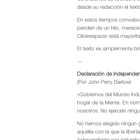
desde su redacción el text
En estos tiempos convulsos
penden de un hilo, merece
Ciberespacio está mayorit
El texto es simplemente bri
—
Declaración de Independen
(Por John Perry Barlow)
«Gobiernos del Mundo Indus
hogar de la Mente. En nomb
nosotros. No ejercéis ning
No hemos elegido ningún go
aquélla con la que la libe