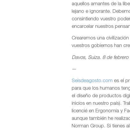
aquellos amantes de la lib
lejano e ignorante. Debemo
consintiendo vuestro pode
encarcelar nuestros pensa
Crearemos una civilizació
vuestros gobiernos han cr
Davos, Suiza. 8 de febrero
—
Seisdeagosto.com
es el p
para que los humanos tenga
el diseño de productos dig
inicios en nuestro país). T
licencié en Ergonomía y F
aunque también he realizad
Norman Group. Si tienes al