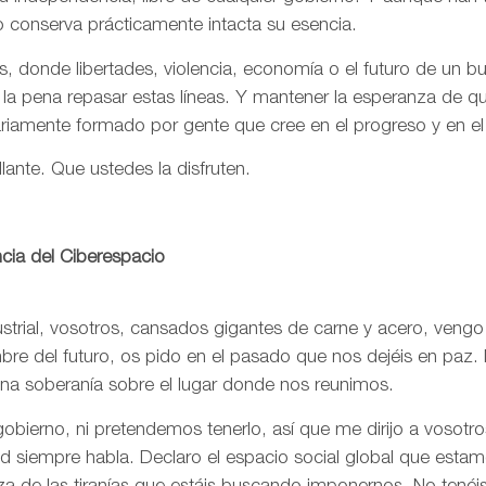
o conserva prácticamente intacta su esencia.
, donde libertades, violencia, economía o el futuro de un 
 la pena repasar estas líneas. Y mantener la esperanza de 
ariamente formado por gente que cree en el progreso y en e
llante. Que ustedes la disfruten.
cia del Ciberespacio
trial, vosotros, cansados gigantes de carne y acero, vengo
re del futuro, os pido en el pasado que nos dejéis en paz. 
una soberanía sobre el lugar donde nos reunimos.
bierno, ni pretendemos tenerlo, así que me dirijo a vosotr
rtad siempre habla. Declaro el espacio social global que est