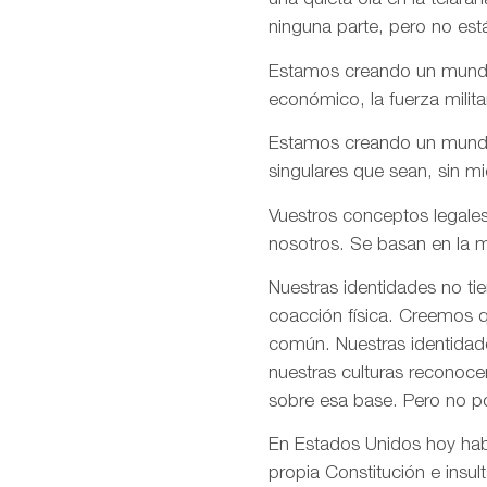
una quieta ola en la telar
ninguna parte, pero no est
Estamos creando un mundo e
económico, la fuerza milita
Estamos creando un mundo d
singulares que sean, sin m
Vuestros conceptos legales
nosotros. Se basan en la m
Nuestras identidades no ti
coacción física. Creemos q
común. Nuestras identidade
nuestras culturas reconoce
sobre esa base. Pero no p
En Estados Unidos hoy habé
propia Constitución e insul