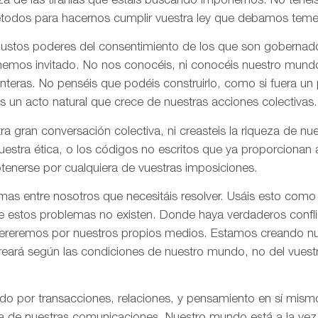
za de las tiranías que estáis buscando imponernos. No tenéi
todos para hacernos cumplir vuestra ley que debamos tem
 justos poderes del consentimiento de los que son gobernad
 hemos invitado. No nos conocéis, ni conocéis nuestro mund
onteras. No penséis que podéis construirlo, como si fuera un
s un acto natural que crece de nuestras acciones colectivas.
ra gran conversación colectiva, ni creasteis la riqueza de n
nuestra ética, o los códigos no escritos que ya proporciona
tenerse por cualquiera de vuestras imposiciones.
as entre nosotros que necesitáis resolver. Usáis esto como
e estos problemas no existen. Donde haya verdaderos confli
olvereremos por nuestros propios medios. Estamos creando n
creará según las condiciones de nuestro mundo, no del vues
ado por transacciones, relaciones, y pensamiento en sí mis