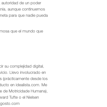
la autoridad de un poder
ranía, aunque continuemos
aneta para que nadie pueda
ermosa que el mundo que
r su complejidad digital,
icio. Llevo involucrado en
os (prácticamente desde los
oducto en idealista.com. Me
de de Motricidade Humana),
ard Tufte o el Nielsen
eagosto.com