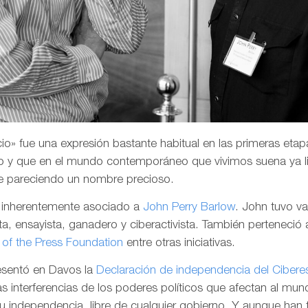
o» fue una expresión bastante habitual en las primeras etapa
 y que en el mundo contemporáneo que vivimos suena ya li
e pareciendo un nombre precioso.
a inherentemente asociado a
John Perry Barlow
. John tuvo v
a, ensayista, ganadero y ciberactivista. También perteneció 
of the Press Foundation
entre otras iniciativas.
resentó en Davos la
Declaración de independencia del Cibere
las interferencias de los poderes políticos que afectan al mund
su independencia, libre de cualquier gobierno. Y aunque han 