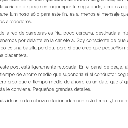
a variante de peaje es mejor «por tu seguridad», pero es a
anel luminoso sólo para este fin, es al menos el mensaje q
os alrededores.
de la red de carreteras es fría, poco cercana, destinada a int
tenemos por delante en la carretera. Soy consciente de que
co es una batalla perdida, pero sí que creo que pequeñísim
s placentera.
e post está ligeramente retocada. En el panel de peaje, al
l tiempo de ahorro medio que supondría si el conductor cogie
ero creo que el tiempo medio de ahorro es un dato que sí q
más le conviene. Pequeños grandes detalles.
más ideas en la cabeza relacionadas con este tema. ¿Lo co