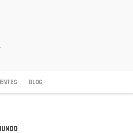
.
IENTES
BLOG
MUNDO