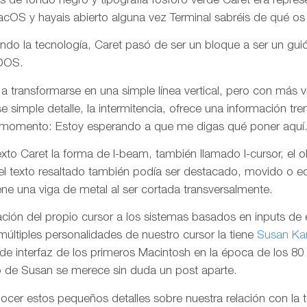
s de fondo negro y tipografía fósforo verde Caret era repr
acOS y hayais abierto alguna vez Terminal sabréis de qué os
do la tecnología, Caret pasó de ser un bloque a ser un gui
-DOS.
 transformarse en una simple línea vertical, pero con más vi
 simple detalle, la intermitencia, ofrece una información tre
e momento: Estoy esperando a que me digas qué poner aquí
xto Caret la forma de I-beam, también llamado I-cursor, el ob
 el texto resaltado también podía ser destacado, movido o e
ne una viga de metal al ser cortada transversalmente.
tación del propio cursor a los sistemas basados en inputs de
múltiples personalidades de nuestro cursor la tiene
Susan Ka
e interfaz de los primeros Macintosh en la época de los 80 (
jo de Susan se merece sin duda un post aparte.
cer estos pequeños detalles sobre nuestra relación con la 