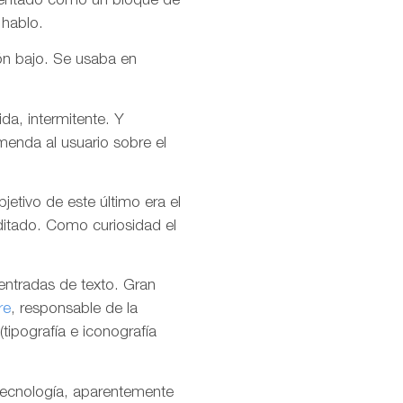
esentado como un bloque de
 hablo.
ón bajo. Se usaba en
da, intermitente. Y
menda al usuario sobre el
.
jetivo de este último era el
ditado. Como curiosidad el
 entradas de texto. Gran
re
, responsable de la
tipografía e iconografía
tecnología, aparentemente