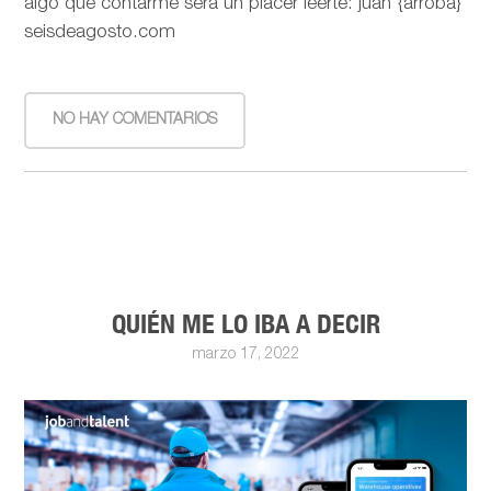
algo que contarme será un placer leerte: juan {arroba}
seisdeagosto.com
NO HAY COMENTARIOS
QUIÉN ME LO IBA A DECIR
marzo 17, 2022