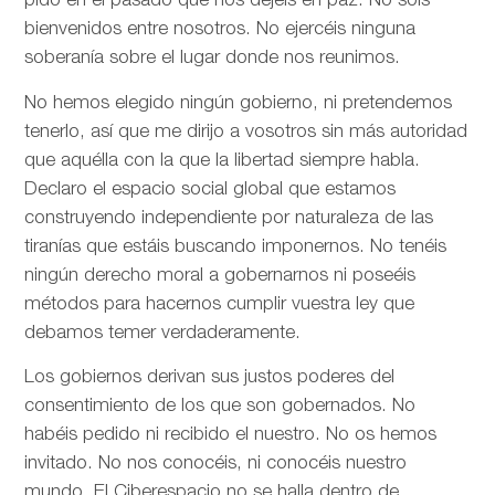
pido en el pasado que nos dejéis en paz. No sois
bienvenidos entre nosotros. No ejercéis ninguna
soberanía sobre el lugar donde nos reunimos.
No hemos elegido ningún gobierno, ni pretendemos
tenerlo, así que me dirijo a vosotros sin más autoridad
que aquélla con la que la libertad siempre habla.
Declaro el espacio social global que estamos
construyendo independiente por naturaleza de las
tiranías que estáis buscando imponernos. No tenéis
ningún derecho moral a gobernarnos ni poseéis
métodos para hacernos cumplir vuestra ley que
debamos temer verdaderamente.
Los gobiernos derivan sus justos poderes del
consentimiento de los que son gobernados. No
habéis pedido ni recibido el nuestro. No os hemos
invitado. No nos conocéis, ni conocéis nuestro
mundo. El Ciberespacio no se halla dentro de