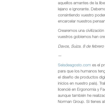
aquellos amantes de la lib
lejano e ignorante. Debemo
consintiendo vuestro pode
encarcelar nuestros pensa
Crearemos una civilizació
vuestros gobiernos han cr
Davos, Suiza. 8 de febrero
—
Seisdeagosto.com
es el p
para que los humanos tenga
el diseño de productos dig
inicios en nuestro país). T
licencié en Ergonomía y F
aunque también he realizad
Norman Group. Si tienes al