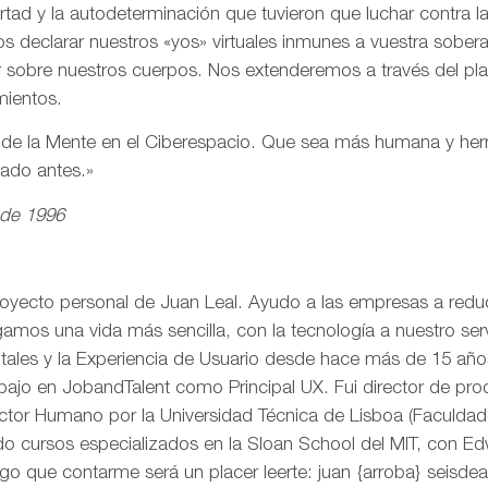
ertad y la autodeterminación que tuvieron que luchar contra 
s declarar nuestros «yos» virtuales inmunes a vuestra sobe
r sobre nuestros cuerpos. Nos extenderemos a través del pl
mientos.
n de la Mente en el Ciberespacio. Que sea más humana y h
eado antes.»
 de 1996
royecto personal de Juan Leal. Ayudo a las empresas a reduci
mos una vida más sencilla, con la tecnología a nuestro serv
itales y la Experiencia de Usuario desde hace más de 15 añ
rabajo en JobandTalent como Principal UX. Fui director de pr
actor Humano por la Universidad Técnica de Lisboa (Faculda
o cursos especializados en la Sloan School del MIT, con Edw
go que contarme será un placer leerte: juan {arroba} seisd