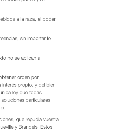
 en todas partes y en
ebidos a la raza, el poder
encias, sin importar lo
xto no se aplican a
 obtener orden por
interés propio, y del bien
única ley que todas
soluciones particulares
er.
ciones, que repudia vuestra
ueville y Brandeis. Estos