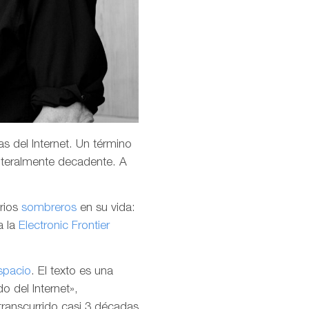
s del Internet. Un término
teralmente decadente. A
arios
sombreros
en su vida:
a la
Electronic Frontier
spacio
. El texto es una
o del Internet»,
transcurrido casi 3 décadas