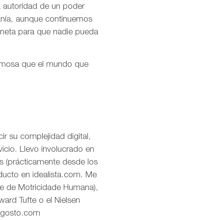
la autoridad de un poder
ranía, aunque continuemos
aneta para que nadie pueda
ermosa que el mundo que
r su complejidad digital,
icio. Llevo involucrado en
os (prácticamente desde los
oducto en idealista.com. Me
de de Motricidade Humana),
ard Tufte o el Nielsen
eagosto.com