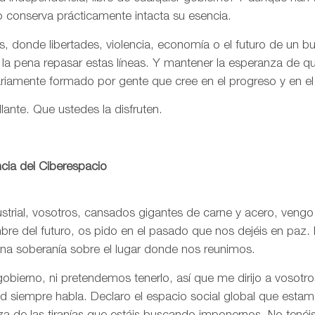
o conserva prácticamente intacta su esencia.
, donde libertades, violencia, economía o el futuro de un 
 la pena repasar estas líneas. Y mantener la esperanza de 
ariamente formado por gente que cree en el progreso y en e
llante. Que ustedes la disfruten.
cia del Ciberespacio
trial, vosotros, cansados gigantes de carne y acero, vengo
re del futuro, os pido en el pasado que nos dejéis en paz. 
una soberanía sobre el lugar donde nos reunimos.
bierno, ni pretendemos tenerlo, así que me dirijo a vosotr
rtad siempre habla. Declaro el espacio social global que est