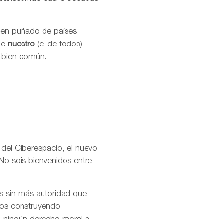
buen puñado de países
que
nuestro
(el de todos)
l bien común.
 del Ciberespacio, el nuevo
No sois bienvenidos entre
os sin más autoridad que
amos construyendo