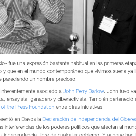
o» fue una expresión bastante habitual en las primeras etapa
 y que en el mundo contemporáneo que vivimos suena ya li
e pareciendo un nombre precioso.
a inherentemente asociado a
John Perry Barlow
. John tuvo v
a, ensayista, ganadero y ciberactivista. También perteneció 
of the Press Foundation
entre otras iniciativas.
resentó en Davos la
Declaración de independencia del Cibere
las interferencias de los poderes políticos que afectan al mund
su independencia, libre de cualquier gobierno. Y aunque han 