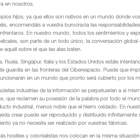
a en nosotros.
pios hijos, ya que ellos son nativos en un mundo donde vos
is, encomendáis a vuestra burocracia las responsabilidades
frentaros. En nuestro mundo, todos los sentimientos y ex
gelicales, son parte de un todo único, la conversación globa
de aquél sobre el que las alas baten.
, Rusia, Singapur, Italia y los Estados Unidos estáis intentand
 de guardia en las fronteras del Ciberespacio. Puede que imp
uncionarán en un mundo que pronto será cubierto por los me
letas industrias de la información se perpetuarían a sí mis
te, que reclamen su posesión de la palabra por todo el mund
ducto industrial, menos noble que el hierro oxidado. En nue
da crear puede ser reproducido y distribuido infinitamente s
ento ya no necesita ser realizado por vuestras fábricas.
 hostiles y colonialistas nos colocan en la misma situación