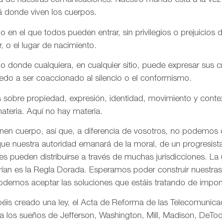
aña de nuestras comunicaciones. Nuestro mundo está a la vez
á donde viven los cuerpos.
n el que todos pueden entrar, sin privilegios o prejuicios d
r, o el lugar de nacimiento.
onde cualquiera, en cualquier sitio, puede expresar sus cre
iedo a ser coaccionado al silencio o el conformismo.
 sobre propiedad, expresión, identidad, movimiento y conte
ateria. Aquí no hay materia.
enen cuerpo, así que, a diferencia de vosotros, no podemos
ue nuestra autoridad emanará de la moral, de un progresista 
s pueden distribuirse a través de muchas jurisdicciones. La 
rían es la Regla Dorada. Esperamos poder construir nuestras 
odemos aceptar las soluciones que estáis tratando de impon
is creado una ley, el Acta de Reforma de las Telecomunica
ta los sueños de Jefferson, Washington, Mill, Madison, DeToq