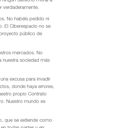
s ningún derecho moral a
er verdaderamente.
os. No habéis pedido ni
o. El Ciberespacio no se
 proyecto público de
uestros mercados. No
n a nuestra sociedad más
 una excusa para invadir
ctos, donde haya errores,
uestro propio Contrato
tro. Nuestro mundo es
mo, que se extiende como