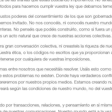
za de las tiranías que estáis buscando imponernos. No tenéi
todos para hacernos cumplir vuestra ley que debamos tem
 justos poderes del consentimiento de los que son gobernad
 hemos invitado. No nos conocéis, ni conocéis nuestro mund
onteras. No penséis que podéis construirlo, como si fuera un
s un acto natural que crece de nuestras acciones colectivas.
ra gran conversación colectiva, ni creasteis la riqueza de n
nuestra ética, o los códigos no escritos que ya proporciona
tenerse por cualquiera de vuestras imposiciones.
as entre nosotros que necesitáis resolver. Usáis esto como
e estos problemas no existen. Donde haya verdaderos confli
olvereremos por nuestros propios medios. Estamos creando n
creará según las condiciones de nuestro mundo, no del vues
ado por transacciones, relaciones, y pensamiento en sí mis