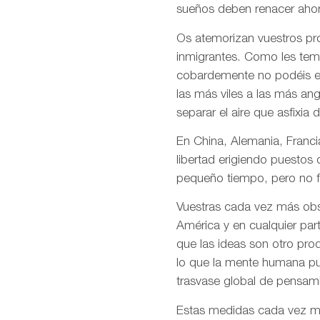
sueños deben renacer ahor
Os atemorizan vuestros pro
inmigrantes. Como les temé
cobardemente no podéis en
las más viles a las más an
separar el aire que asfixia 
En China, Alemania, Francia
libertad erigiendo puestos
pequeño tiempo, pero no f
Vuestras cada vez más obso
América y en cualquier par
que las ideas son otro pro
lo que la mente humana pue
trasvase global de pensami
Estas medidas cada vez más