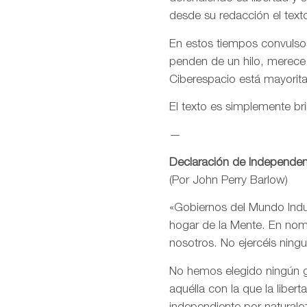
desde su redacción el text
En estos tiempos convulsos
penden de un hilo, merece
Ciberespacio está mayorit
El texto es simplemente bri
—
Declaración de Independen
(Por John Perry Barlow)
«Gobiernos del Mundo Indus
hogar de la Mente. En nomb
nosotros. No ejercéis ning
No hemos elegido ningún go
aquélla con la que la libe