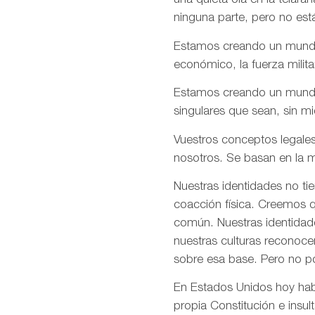
una quieta ola en la telar
ninguna parte, pero no est
Estamos creando un mundo e
económico, la fuerza milita
Estamos creando un mundo d
singulares que sean, sin m
Vuestros conceptos legales
nosotros. Se basan en la m
Nuestras identidades no ti
coacción física. Creemos q
común. Nuestras identidade
nuestras culturas reconoce
sobre esa base. Pero no p
En Estados Unidos hoy habé
propia Constitución e insul