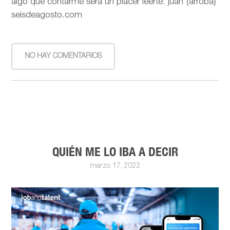
algo que contarme será un placer leerte: juan {arroba}
seisdeagosto.com
NO HAY COMENTARIOS
QUIÉN ME LO IBA A DECIR
marzo 17, 2022