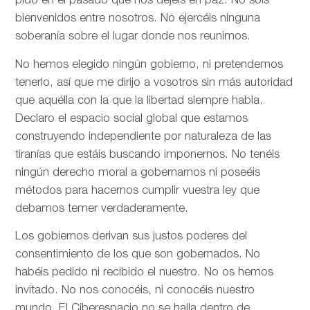
pido en el pasado que nos dejéis en paz. No sois
bienvenidos entre nosotros. No ejercéis ninguna
soberanía sobre el lugar donde nos reunimos.
No hemos elegido ningún gobierno, ni pretendemos
tenerlo, así que me dirijo a vosotros sin más autoridad
que aquélla con la que la libertad siempre habla.
Declaro el espacio social global que estamos
construyendo independiente por naturaleza de las
tiranías que estáis buscando imponernos. No tenéis
ningún derecho moral a gobernarnos ni poseéis
métodos para hacernos cumplir vuestra ley que
debamos temer verdaderamente.
Los gobiernos derivan sus justos poderes del
consentimiento de los que son gobernados. No
habéis pedido ni recibido el nuestro. No os hemos
invitado. No nos conocéis, ni conocéis nuestro
mundo. El Ciberespacio no se halla dentro de