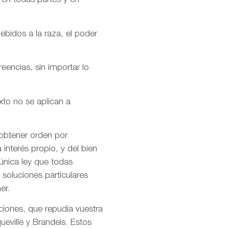
 en todas partes y en
ebidos a la raza, el poder
encias, sin importar lo
xto no se aplican a
 obtener orden por
interés propio, y del bien
única ley que todas
soluciones particulares
er.
ciones, que repudia vuestra
ueville y Brandeis. Estos