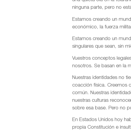
una quieta ola en la telar
ninguna parte, pero no est
Estamos creando un mundo e
económico, la fuerza milita
Estamos creando un mundo d
singulares que sean, sin m
Vuestros conceptos legales
nosotros. Se basan en la m
Nuestras identidades no ti
coacción física. Creemos q
común. Nuestras identidade
nuestras culturas reconoce
sobre esa base. Pero no p
En Estados Unidos hoy habé
propia Constitución e insul