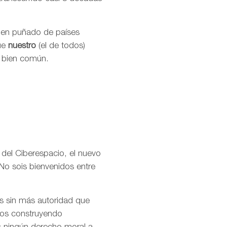
buen puñado de países
que
nuestro
(el de todos)
l bien común.
 del Ciberespacio, el nuevo
No sois bienvenidos entre
os sin más autoridad que
amos construyendo