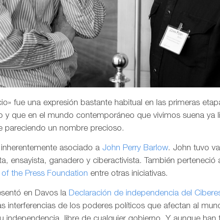
o» fue una expresión bastante habitual en las primeras etapa
 y que en el mundo contemporáneo que vivimos suena ya li
e pareciendo un nombre precioso.
a inherentemente asociado a
John Perry Barlow
. John tuvo v
a, ensayista, ganadero y ciberactivista. También perteneció 
of the Press Foundation
entre otras iniciativas.
resentó en Davos la
Declaración de independencia del Cibere
las interferencias de los poderes políticos que afectan al mund
su independencia, libre de cualquier gobierno. Y aunque han 