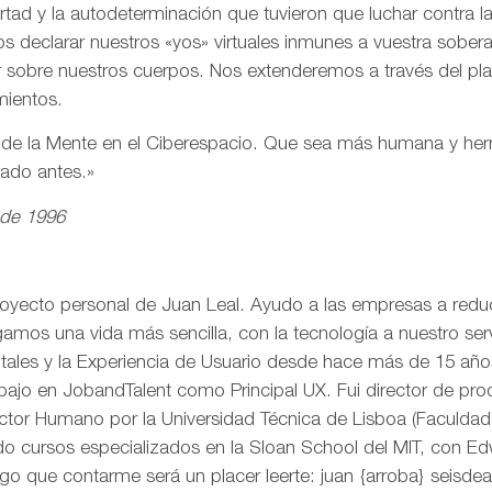
ertad y la autodeterminación que tuvieron que luchar contra 
s declarar nuestros «yos» virtuales inmunes a vuestra sobe
r sobre nuestros cuerpos. Nos extenderemos a través del pl
mientos.
n de la Mente en el Ciberespacio. Que sea más humana y h
eado antes.»
 de 1996
royecto personal de Juan Leal. Ayudo a las empresas a reduci
mos una vida más sencilla, con la tecnología a nuestro serv
itales y la Experiencia de Usuario desde hace más de 15 añ
rabajo en JobandTalent como Principal UX. Fui director de pr
actor Humano por la Universidad Técnica de Lisboa (Faculda
o cursos especializados en la Sloan School del MIT, con Edw
go que contarme será un placer leerte: juan {arroba} seisd