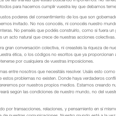
za de las tiranías que estáis buscando imponernos. No tenéi
todos para hacernos cumplir vuestra ley que debamos tem
 justos poderes del consentimiento de los que son gobernad
 hemos invitado. No nos conocéis, ni conocéis nuestro mund
onteras. No penséis que podéis construirlo, como si fuera un
s un acto natural que crece de nuestras acciones colectivas.
ra gran conversación colectiva, ni creasteis la riqueza de n
nuestra ética, o los códigos no escritos que ya proporciona
tenerse por cualquiera de vuestras imposiciones.
as entre nosotros que necesitáis resolver. Usáis esto como
e estos problemas no existen. Donde haya verdaderos confli
olvereremos por nuestros propios medios. Estamos creando n
creará según las condiciones de nuestro mundo, no del vues
ado por transacciones, relaciones, y pensamiento en sí mis