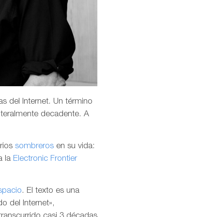
s del Internet. Un término
teralmente decadente. A
arios
sombreros
en su vida:
a la
Electronic Frontier
spacio
. El texto es una
o del Internet»,
transcurrido casi 3 décadas