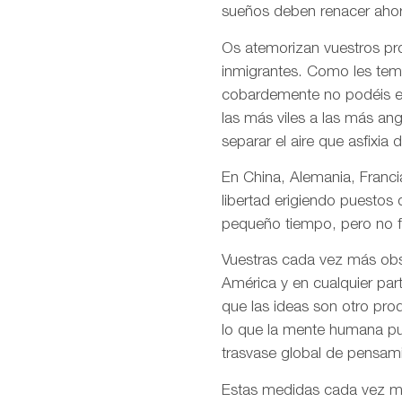
sueños deben renacer ahor
Os atemorizan vuestros pro
inmigrantes. Como les temé
cobardemente no podéis en
las más viles a las más an
separar el aire que asfixia 
En China, Alemania, Francia
libertad erigiendo puestos
pequeño tiempo, pero no f
Vuestras cada vez más obso
América y en cualquier par
que las ideas son otro pro
lo que la mente humana pue
trasvase global de pensami
Estas medidas cada vez más