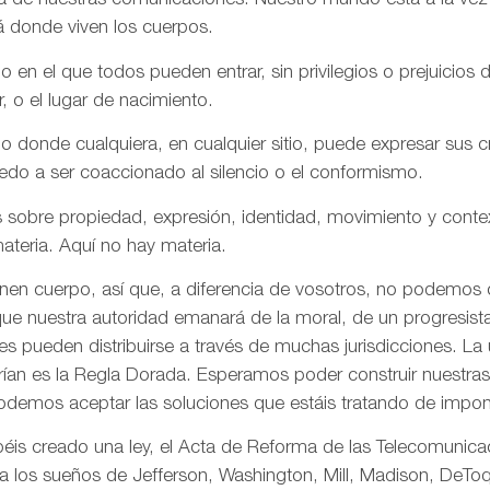
aña de nuestras comunicaciones. Nuestro mundo está a la vez
á donde viven los cuerpos.
n el que todos pueden entrar, sin privilegios o prejuicios d
r, o el lugar de nacimiento.
onde cualquiera, en cualquier sitio, puede expresar sus cre
iedo a ser coaccionado al silencio o el conformismo.
 sobre propiedad, expresión, identidad, movimiento y conte
ateria. Aquí no hay materia.
enen cuerpo, así que, a diferencia de vosotros, no podemos
ue nuestra autoridad emanará de la moral, de un progresista 
s pueden distribuirse a través de muchas jurisdicciones. La 
rían es la Regla Dorada. Esperamos poder construir nuestras 
odemos aceptar las soluciones que estáis tratando de impon
is creado una ley, el Acta de Reforma de las Telecomunica
ta los sueños de Jefferson, Washington, Mill, Madison, DeToq