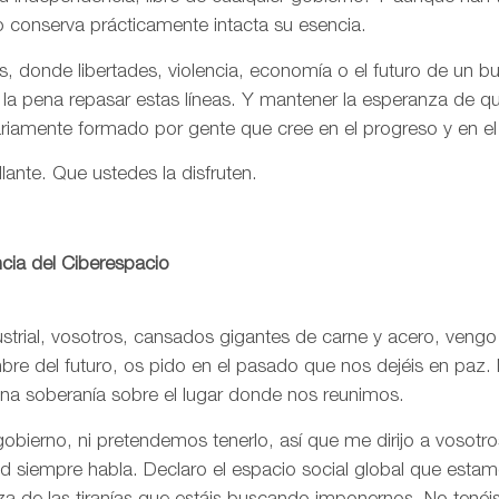
o conserva prácticamente intacta su esencia.
, donde libertades, violencia, economía o el futuro de un 
 la pena repasar estas líneas. Y mantener la esperanza de 
ariamente formado por gente que cree en el progreso y en e
llante. Que ustedes la disfruten.
cia del Ciberespacio
trial, vosotros, cansados gigantes de carne y acero, vengo
re del futuro, os pido en el pasado que nos dejéis en paz. 
una soberanía sobre el lugar donde nos reunimos.
bierno, ni pretendemos tenerlo, así que me dirijo a vosotr
rtad siempre habla. Declaro el espacio social global que est