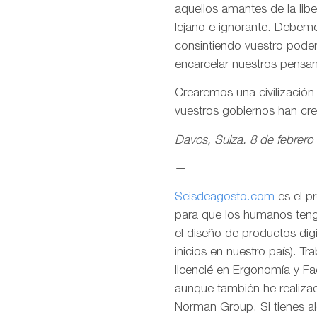
aquellos amantes de la lib
lejano e ignorante. Debemo
consintiendo vuestro pode
encarcelar nuestros pensa
Crearemos una civilizació
vuestros gobiernos han cr
Davos, Suiza. 8 de febrero
—
Seisdeagosto.com
es el p
para que los humanos tenga
el diseño de productos dig
inicios en nuestro país). T
licencié en Ergonomía y F
aunque también he realizad
Norman Group. Si tienes al