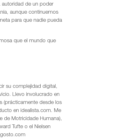
la autoridad de un poder
ranía, aunque continuemos
aneta para que nadie pueda
ermosa que el mundo que
r su complejidad digital,
icio. Llevo involucrado en
os (prácticamente desde los
oducto en idealista.com. Me
de de Motricidade Humana),
ard Tufte o el Nielsen
eagosto.com