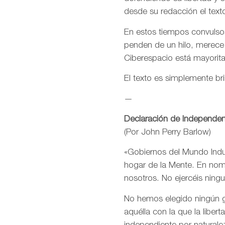
desde su redacción el text
En estos tiempos convulsos
penden de un hilo, merece
Ciberespacio está mayorit
El texto es simplemente bri
—
Declaración de Independen
(Por John Perry Barlow)
«Gobiernos del Mundo Indus
hogar de la Mente. En nomb
nosotros. No ejercéis ning
No hemos elegido ningún go
aquélla con la que la libe