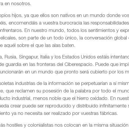
a en nosotros.
pios hijos, ya que ellos son nativos en un mundo donde vos
is, encomendáis a vuestra burocracia las responsabilidades
frentaros. En nuestro mundo, todos los sentimientos y ex
gelicales, son parte de un todo único, la conversación globa
de aquél sobre el que las alas baten.
, Rusia, Singapur, Italia y los Estados Unidos estáis intentand
 de guardia en las fronteras del Ciberespacio. Puede que imp
uncionarán en un mundo que pronto será cubierto por los me
letas industrias de la información se perpetuarían a sí mis
te, que reclamen su posesión de la palabra por todo el mund
ducto industrial, menos noble que el hierro oxidado. En nue
da crear puede ser reproducido y distribuido infinitamente s
ento ya no necesita ser realizado por vuestras fábricas.
 hostiles y colonialistas nos colocan en la misma situación