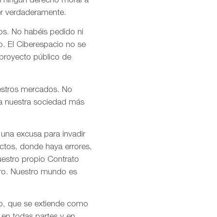
s ningún derecho moral a
er verdaderamente.
os. No habéis pedido ni
o. El Ciberespacio no se
 proyecto público de
uestros mercados. No
n a nuestra sociedad más
 una excusa para invadir
ctos, donde haya errores,
uestro propio Contrato
tro. Nuestro mundo es
mo, que se extiende como