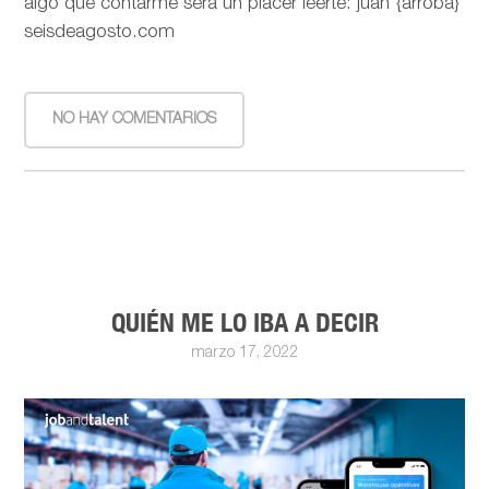
algo que contarme será un placer leerte: juan {arroba}
seisdeagosto.com
NO HAY COMENTARIOS
QUIÉN ME LO IBA A DECIR
marzo 17, 2022