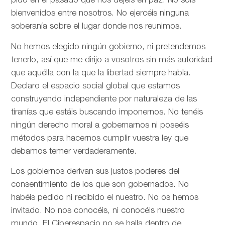
pido en el pasado que nos dejéis en paz. No sois
bienvenidos entre nosotros. No ejercéis ninguna
soberanía sobre el lugar donde nos reunimos.
No hemos elegido ningún gobierno, ni pretendemos
tenerlo, así que me dirijo a vosotros sin más autoridad
que aquélla con la que la libertad siempre habla.
Declaro el espacio social global que estamos
construyendo independiente por naturaleza de las
tiranías que estáis buscando imponernos. No tenéis
ningún derecho moral a gobernarnos ni poseéis
métodos para hacernos cumplir vuestra ley que
debamos temer verdaderamente.
Los gobiernos derivan sus justos poderes del
consentimiento de los que son gobernados. No
habéis pedido ni recibido el nuestro. No os hemos
invitado. No nos conocéis, ni conocéis nuestro
mundo. El Ciberespacio no se halla dentro de