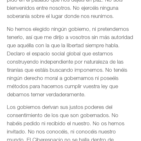
pido en el pasado que nos dejéis en paz. No sois
bienvenidos entre nosotros. No ejercéis ninguna
soberanía sobre el lugar donde nos reunimos.
No hemos elegido ningún gobierno, ni pretendemos
tenerlo, así que me dirijo a vosotros sin más autoridad
que aquélla con la que la libertad siempre habla.
Declaro el espacio social global que estamos
construyendo independiente por naturaleza de las
tiranías que estáis buscando imponernos. No tenéis
ningún derecho moral a gobernarnos ni poseéis
métodos para hacernos cumplir vuestra ley que
debamos temer verdaderamente.
Los gobiernos derivan sus justos poderes del
consentimiento de los que son gobernados. No
habéis pedido ni recibido el nuestro. No os hemos
invitado. No nos conocéis, ni conocéis nuestro
mundo. El Ciberespacio no se halla dentro de