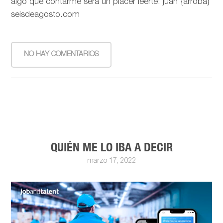
algo que contarme será un placer leerte: juan {arroba}
seisdeagosto.com
NO HAY COMENTARIOS
QUIÉN ME LO IBA A DECIR
marzo 17, 2022