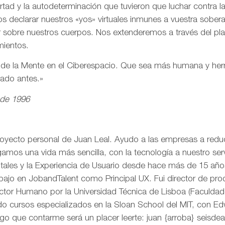
ertad y la autodeterminación que tuvieron que luchar contra 
s declarar nuestros «yos» virtuales inmunes a vuestra sobe
r sobre nuestros cuerpos. Nos extenderemos a través del pl
mientos.
n de la Mente en el Ciberespacio. Que sea más humana y h
eado antes.»
 de 1996
royecto personal de Juan Leal. Ayudo a las empresas a reduci
mos una vida más sencilla, con la tecnología a nuestro serv
itales y la Experiencia de Usuario desde hace más de 15 añ
rabajo en JobandTalent como Principal UX. Fui director de pr
actor Humano por la Universidad Técnica de Lisboa (Faculda
o cursos especializados en la Sloan School del MIT, con Edw
go que contarme será un placer leerte: juan {arroba} seisd