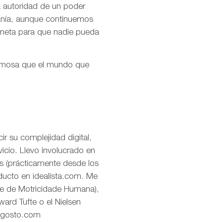
la autoridad de un poder
ranía, aunque continuemos
aneta para que nadie pueda
ermosa que el mundo que
r su complejidad digital,
icio. Llevo involucrado en
os (prácticamente desde los
oducto en idealista.com. Me
de de Motricidade Humana),
ard Tufte o el Nielsen
eagosto.com