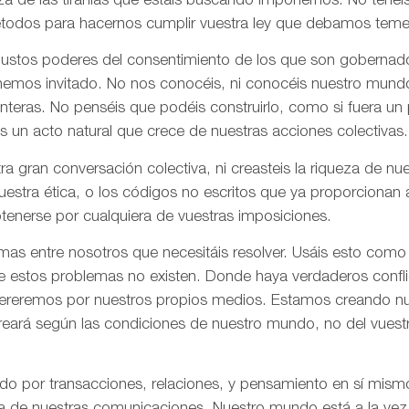
za de las tiranías que estáis buscando imponernos. No tenéi
todos para hacernos cumplir vuestra ley que debamos tem
 justos poderes del consentimiento de los que son gobernad
 hemos invitado. No nos conocéis, ni conocéis nuestro mund
onteras. No penséis que podéis construirlo, como si fuera un
s un acto natural que crece de nuestras acciones colectivas.
ra gran conversación colectiva, ni creasteis la riqueza de n
nuestra ética, o los códigos no escritos que ya proporciona
tenerse por cualquiera de vuestras imposiciones.
as entre nosotros que necesitáis resolver. Usáis esto como
e estos problemas no existen. Donde haya verdaderos confli
olvereremos por nuestros propios medios. Estamos creando n
creará según las condiciones de nuestro mundo, no del vues
ado por transacciones, relaciones, y pensamiento en sí mis