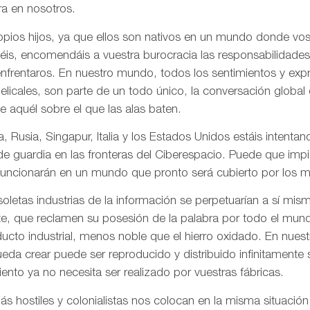
a en nosotros.
pios hijos, ya que ellos son nativos en un mundo donde vos
is, encomendáis a vuestra burocracia las responsabilidades
frentaros. En nuestro mundo, todos los sentimientos y ex
gelicales, son parte de un todo único, la conversación globa
de aquél sobre el que las alas baten.
, Rusia, Singapur, Italia y los Estados Unidos estáis intentand
 de guardia en las fronteras del Ciberespacio. Puede que imp
uncionarán en un mundo que pronto será cubierto por los me
letas industrias de la información se perpetuarían a sí mis
te, que reclamen su posesión de la palabra por todo el mund
ducto industrial, menos noble que el hierro oxidado. En nue
da crear puede ser reproducido y distribuido infinitamente s
ento ya no necesita ser realizado por vuestras fábricas.
 hostiles y colonialistas nos colocan en la misma situación