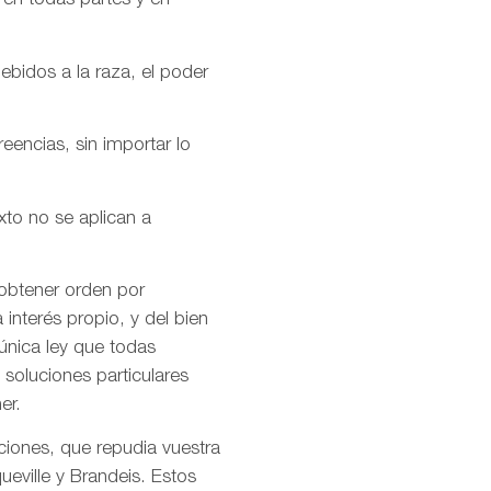
 en todas partes y en
ebidos a la raza, el poder
encias, sin importar lo
xto no se aplican a
 obtener orden por
interés propio, y del bien
única ley que todas
soluciones particulares
er.
ciones, que repudia vuestra
ueville y Brandeis. Estos