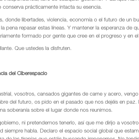
o conserva prácticamente intacta su esencia.
, donde libertades, violencia, economía o el futuro de un 
 la pena repasar estas líneas. Y mantener la esperanza de 
ariamente formado por gente que cree en el progreso y en e
llante. Que ustedes la disfruten.
cia del Ciberespacio
trial, vosotros, cansados gigantes de carne y acero, vengo
re del futuro, os pido en el pasado que nos dejéis en paz. 
una soberanía sobre el lugar donde nos reunimos.
bierno, ni pretendemos tenerlo, así que me dirijo a vosotr
rtad siempre habla. Declaro el espacio social global que est