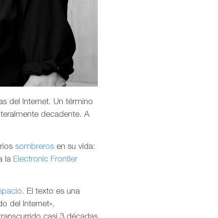
s del Internet. Un término
teralmente decadente. A
arios
sombreros
en su vida:
a la
Electronic Frontier
spacio
. El texto es una
o del Internet»,
transcurrido casi 3 décadas