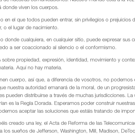
aña de nuestras comunicaciones. Nuestro mundo está a la vez
á donde viven los cuerpos.
n el que todos pueden entrar, sin privilegios o prejuicios d
r, o el lugar de nacimiento.
onde cualquiera, en cualquier sitio, puede expresar sus cre
iedo a ser coaccionado al silencio o el conformismo.
 sobre propiedad, expresión, identidad, movimiento y conte
ateria. Aquí no hay materia.
enen cuerpo, así que, a diferencia de vosotros, no podemos
ue nuestra autoridad emanará de la moral, de un progresista 
s pueden distribuirse a través de muchas jurisdicciones. La 
rían es la Regla Dorada. Esperamos poder construir nuestras 
odemos aceptar las soluciones que estáis tratando de impon
is creado una ley, el Acta de Reforma de las Telecomunica
ta los sueños de Jefferson, Washington, Mill, Madison, DeToq