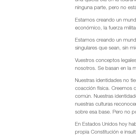
una quieta ola en la telar
ninguna parte, pero no est
Estamos creando un mundo e
económico, la fuerza milita
Estamos creando un mundo d
singulares que sean, sin m
Vuestros conceptos legales
nosotros. Se basan en la m
Nuestras identidades no ti
coacción física. Creemos q
común. Nuestras identidade
nuestras culturas reconoce
sobre esa base. Pero no p
En Estados Unidos hoy habé
propia Constitución e insul