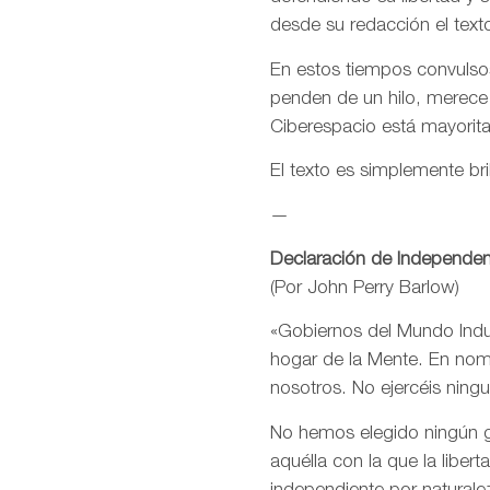
desde su redacción el text
En estos tiempos convulsos
penden de un hilo, merece
Ciberespacio está mayorit
El texto es simplemente bri
—
Declaración de Independen
(Por John Perry Barlow)
«Gobiernos del Mundo Indus
hogar de la Mente. En nomb
nosotros. No ejercéis ning
No hemos elegido ningún go
aquélla con la que la libe