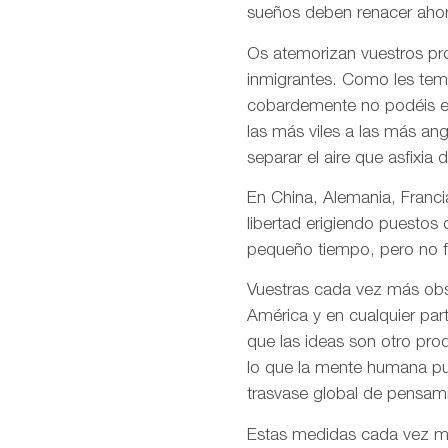
sueños deben renacer ahor
Os atemorizan vuestros pro
inmigrantes. Como les temé
cobardemente no podéis en
las más viles a las más an
separar el aire que asfixia 
En China, Alemania, Francia
libertad erigiendo puestos
pequeño tiempo, pero no f
Vuestras cada vez más obso
América y en cualquier par
que las ideas son otro pro
lo que la mente humana pue
trasvase global de pensami
Estas medidas cada vez más