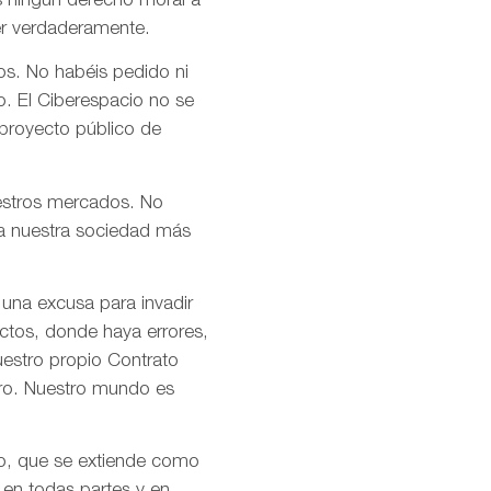
s ningún derecho moral a
er verdaderamente.
os. No habéis pedido ni
o. El Ciberespacio no se
 proyecto público de
uestros mercados. No
n a nuestra sociedad más
 una excusa para invadir
ctos, donde haya errores,
uestro propio Contrato
tro. Nuestro mundo es
mo, que se extiende como