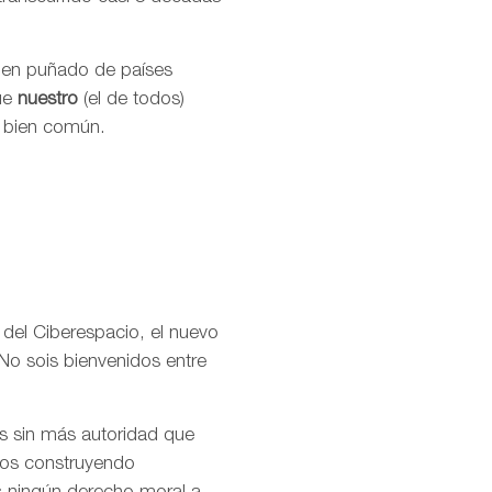
buen puñado de países
que
nuestro
(el de todos)
l bien común.
 del Ciberespacio, el nuevo
No sois bienvenidos entre
os sin más autoridad que
amos construyendo