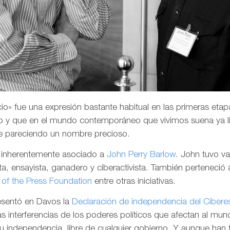
o» fue una expresión bastante habitual en las primeras etapa
 y que en el mundo contemporáneo que vivimos suena ya li
e pareciendo un nombre precioso.
a inherentemente asociado a
John Perry Barlow
. John tuvo v
a, ensayista, ganadero y ciberactivista. También perteneció 
of the Press Foundation
entre otras iniciativas.
resentó en Davos la
Declaración de independencia del Cibere
las interferencias de los poderes políticos que afectan al mund
su independencia, libre de cualquier gobierno. Y aunque han 