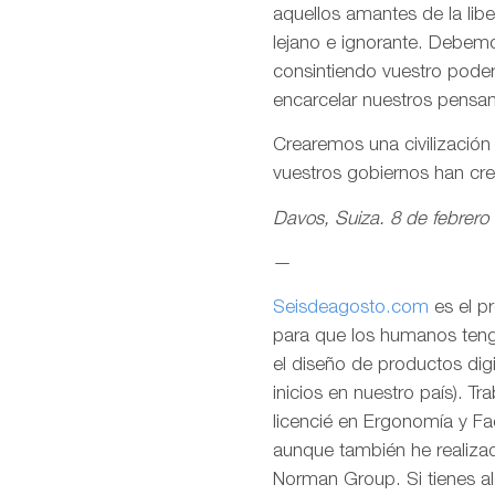
aquellos amantes de la lib
lejano e ignorante. Debemo
consintiendo vuestro pode
encarcelar nuestros pensa
Crearemos una civilizació
vuestros gobiernos han cr
Davos, Suiza. 8 de febrero
—
Seisdeagosto.com
es el p
para que los humanos tenga
el diseño de productos dig
inicios en nuestro país). T
licencié en Ergonomía y F
aunque también he realizad
Norman Group. Si tienes al