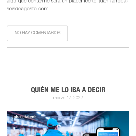
algo que contarme será un placer leerte: juan {arroba}
seisdeagosto.com
NO HAY COMENTARIOS
QUIÉN ME LO IBA A DECIR
marzo 17, 2022