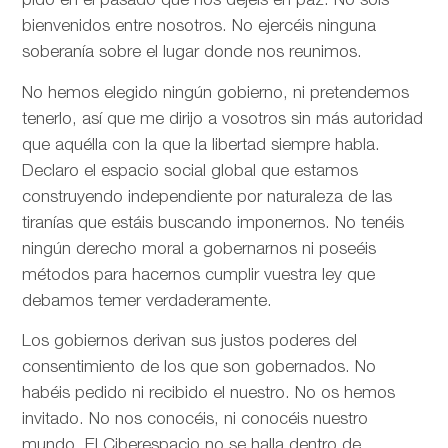
pido en el pasado que nos dejéis en paz. No sois
bienvenidos entre nosotros. No ejercéis ninguna
soberanía sobre el lugar donde nos reunimos.
No hemos elegido ningún gobierno, ni pretendemos
tenerlo, así que me dirijo a vosotros sin más autoridad
que aquélla con la que la libertad siempre habla.
Declaro el espacio social global que estamos
construyendo independiente por naturaleza de las
tiranías que estáis buscando imponernos. No tenéis
ningún derecho moral a gobernarnos ni poseéis
métodos para hacernos cumplir vuestra ley que
debamos temer verdaderamente.
Los gobiernos derivan sus justos poderes del
consentimiento de los que son gobernados. No
habéis pedido ni recibido el nuestro. No os hemos
invitado. No nos conocéis, ni conocéis nuestro
mundo. El Ciberespacio no se halla dentro de