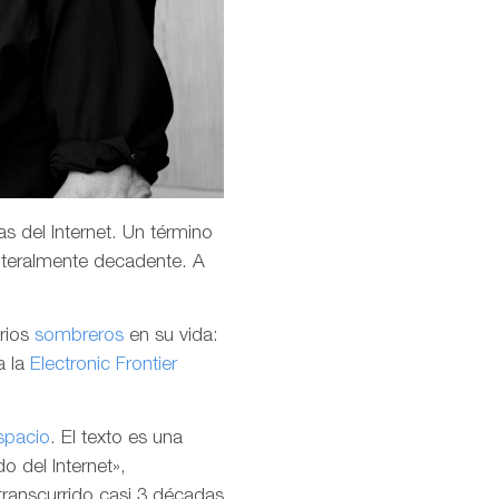
s del Internet. Un término
teralmente decadente. A
arios
sombreros
en su vida:
a la
Electronic Frontier
spacio
. El texto es una
o del Internet»,
transcurrido casi 3 décadas