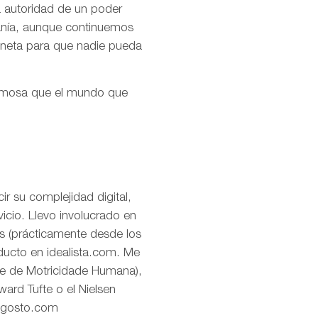
la autoridad de un poder
ranía, aunque continuemos
aneta para que nadie pueda
ermosa que el mundo que
r su complejidad digital,
icio. Llevo involucrado en
os (prácticamente desde los
oducto en idealista.com. Me
de de Motricidade Humana),
ard Tufte o el Nielsen
eagosto.com