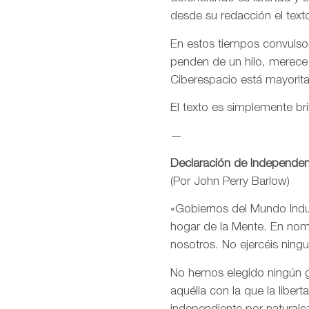
desde su redacción el text
En estos tiempos convulsos
penden de un hilo, merece
Ciberespacio está mayorit
El texto es simplemente bri
—
Declaración de Independen
(Por John Perry Barlow)
«Gobiernos del Mundo Indus
hogar de la Mente. En nomb
nosotros. No ejercéis ning
No hemos elegido ningún go
aquélla con la que la libe