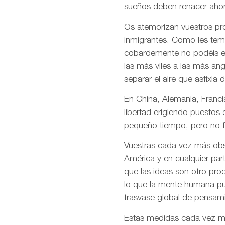
sueños deben renacer ahor
Os atemorizan vuestros pro
inmigrantes. Como les temé
cobardemente no podéis en
las más viles a las más an
separar el aire que asfixia 
En China, Alemania, Francia
libertad erigiendo puestos
pequeño tiempo, pero no f
Vuestras cada vez más obso
América y en cualquier par
que las ideas son otro pro
lo que la mente humana pue
trasvase global de pensami
Estas medidas cada vez más