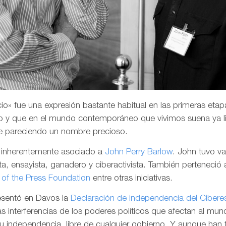
o» fue una expresión bastante habitual en las primeras etapa
 y que en el mundo contemporáneo que vivimos suena ya li
e pareciendo un nombre precioso.
a inherentemente asociado a
John Perry Barlow
. John tuvo v
a, ensayista, ganadero y ciberactivista. También perteneció 
of the Press Foundation
entre otras iniciativas.
resentó en Davos la
Declaración de independencia del Cibere
las interferencias de los poderes políticos que afectan al mund
su independencia, libre de cualquier gobierno. Y aunque han 