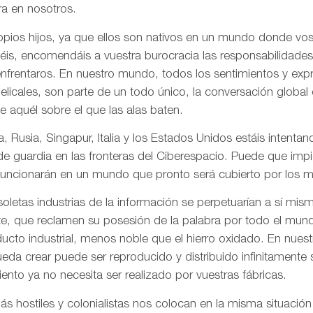
a en nosotros.
pios hijos, ya que ellos son nativos en un mundo donde vos
is, encomendáis a vuestra burocracia las responsabilidades
frentaros. En nuestro mundo, todos los sentimientos y ex
gelicales, son parte de un todo único, la conversación globa
de aquél sobre el que las alas baten.
, Rusia, Singapur, Italia y los Estados Unidos estáis intentand
 de guardia en las fronteras del Ciberespacio. Puede que imp
uncionarán en un mundo que pronto será cubierto por los me
letas industrias de la información se perpetuarían a sí mis
te, que reclamen su posesión de la palabra por todo el mund
ducto industrial, menos noble que el hierro oxidado. En nue
da crear puede ser reproducido y distribuido infinitamente s
ento ya no necesita ser realizado por vuestras fábricas.
 hostiles y colonialistas nos colocan en la misma situación