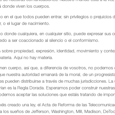
aña de nuestras comunicaciones. Nuestro mundo está a la vez
á donde viven los cuerpos.
n el que todos pueden entrar, sin privilegios o prejuicios d
r, o el lugar de nacimiento.
onde cualquiera, en cualquier sitio, puede expresar sus cre
iedo a ser coaccionado al silencio o el conformismo.
 sobre propiedad, expresión, identidad, movimiento y conte
ateria. Aquí no hay materia.
enen cuerpo, así que, a diferencia de vosotros, no podemos
ue nuestra autoridad emanará de la moral, de un progresista 
s pueden distribuirse a través de muchas jurisdicciones. La 
rían es la Regla Dorada. Esperamos poder construir nuestras 
odemos aceptar las soluciones que estáis tratando de impon
is creado una ley, el Acta de Reforma de las Telecomunica
ta los sueños de Jefferson, Washington, Mill, Madison, DeToq