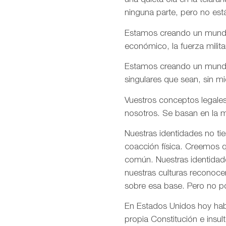
una quieta ola en la telar
ninguna parte, pero no est
Estamos creando un mundo e
económico, la fuerza milita
Estamos creando un mundo d
singulares que sean, sin m
Vuestros conceptos legales
nosotros. Se basan en la m
Nuestras identidades no ti
coacción física. Creemos q
común. Nuestras identidade
nuestras culturas reconoce
sobre esa base. Pero no p
En Estados Unidos hoy habé
propia Constitución e insul