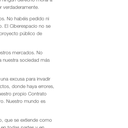
s ningún derecho moral a
er verdaderamente.
os. No habéis pedido ni
o. El Ciberespacio no se
 proyecto público de
uestros mercados. No
n a nuestra sociedad más
 una excusa para invadir
ctos, donde haya errores,
uestro propio Contrato
tro. Nuestro mundo es
mo, que se extiende como