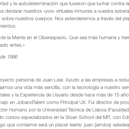
ertad y la autodeterminación que tuvieron que luchar contra 
s declarar nuestros «yos» virtuales inmunes a vuestra sobe
r sobre nuestros cuerpos. Nos extenderemos a través del pl
mientos.
n de la Mente en el Ciberespacio. Que sea más humana y h
eado antes.»
 de 1996
royecto personal de Juan Leal. Ayudo a las empresas a reduci
mos una vida más sencilla, con la tecnología a nuestro serv
itales y la Experiencia de Usuario desde hace más de 15 añ
rabajo en JobandTalent como Principal UX. Fui director de pr
actor Humano por la Universidad Técnica de Lisboa (Faculda
o cursos especializados en la Sloan School del MIT, con Edw
go que contarme será un placer leerte: juan {arroba} seisd