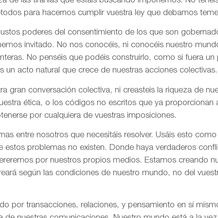
za de las tiranías que estáis buscando imponernos. No tenéi
todos para hacernos cumplir vuestra ley que debamos tem
 justos poderes del consentimiento de los que son gobernad
 hemos invitado. No nos conocéis, ni conocéis nuestro mund
onteras. No penséis que podéis construirlo, como si fuera un
s un acto natural que crece de nuestras acciones colectivas.
ra gran conversación colectiva, ni creasteis la riqueza de n
nuestra ética, o los códigos no escritos que ya proporciona
tenerse por cualquiera de vuestras imposiciones.
as entre nosotros que necesitáis resolver. Usáis esto como
e estos problemas no existen. Donde haya verdaderos confli
olvereremos por nuestros propios medios. Estamos creando n
creará según las condiciones de nuestro mundo, no del vues
ado por transacciones, relaciones, y pensamiento en sí mis