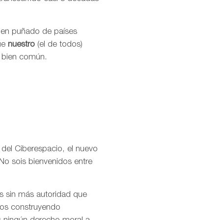
buen puñado de países
que
nuestro
(el de todos)
l bien común.
 del Ciberespacio, el nuevo
No sois bienvenidos entre
os sin más autoridad que
amos construyendo