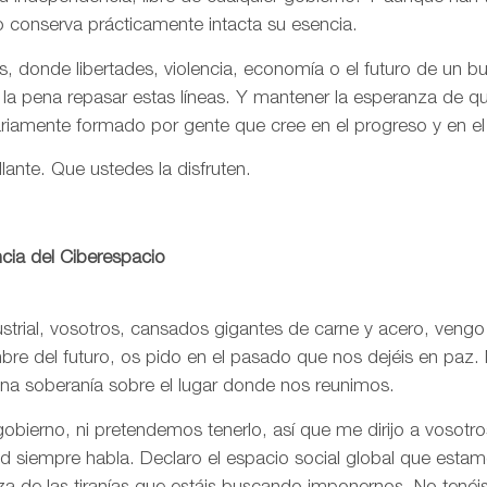
o conserva prácticamente intacta su esencia.
, donde libertades, violencia, economía o el futuro de un 
 la pena repasar estas líneas. Y mantener la esperanza de 
ariamente formado por gente que cree en el progreso y en e
llante. Que ustedes la disfruten.
cia del Ciberespacio
trial, vosotros, cansados gigantes de carne y acero, vengo
re del futuro, os pido en el pasado que nos dejéis en paz. 
una soberanía sobre el lugar donde nos reunimos.
bierno, ni pretendemos tenerlo, así que me dirijo a vosotr
rtad siempre habla. Declaro el espacio social global que est