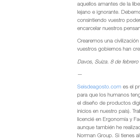
aquellos amantes de la lib
lejano e ignorante. Debemo
consintiendo vuestro pode
encarcelar nuestros pensa
Crearemos una civilizació
vuestros gobiernos han cr
Davos, Suiza. 8 de febrero
—
Seisdeagosto.com
es el p
para que los humanos tenga
el diseño de productos dig
inicios en nuestro país). T
licencié en Ergonomía y F
aunque también he realizad
Norman Group. Si tienes al