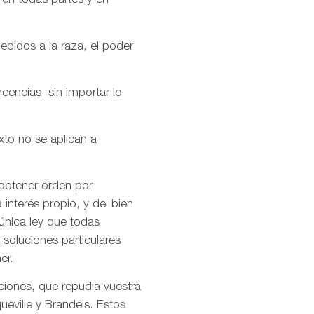
 en todas partes y en
ebidos a la raza, el poder
encias, sin importar lo
xto no se aplican a
 obtener orden por
interés propio, y del bien
única ley que todas
soluciones particulares
er.
ciones, que repudia vuestra
ueville y Brandeis. Estos