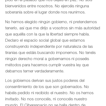
pido en el pasado que nos dejéis en paz. No sois
bienvenidos entre nosotros. No ejercéis ninguna
soberanía sobre el lugar donde nos reunimos.
No hemos elegido ningún gobierno, ni pretendemos
tenerlo, así que me dirijo a vosotros sin más autoridad
que aquélla con la que la libertad siempre habla.
Declaro el espacio social global que estamos
construyendo independiente por naturaleza de las
tiranías que estáis buscando imponernos. No tenéis
ningún derecho moral a gobernarnos ni poseéis
métodos para hacernos cumplir vuestra ley que
debamos temer verdaderamente.
Los gobiernos derivan sus justos poderes del
consentimiento de los que son gobernados. No
habéis pedido ni recibido el nuestro. No os hemos
invitado. No nos conocéis, ni conocéis nuestro
mundo. El Ciberespacio no se halla dentro de