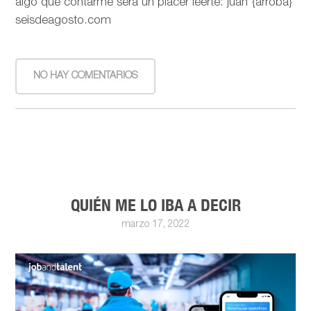
algo que contarme será un placer leerte: juan {arroba}
seisdeagosto.com
NO HAY COMENTARIOS
QUIÉN ME LO IBA A DECIR
marzo 17, 2022