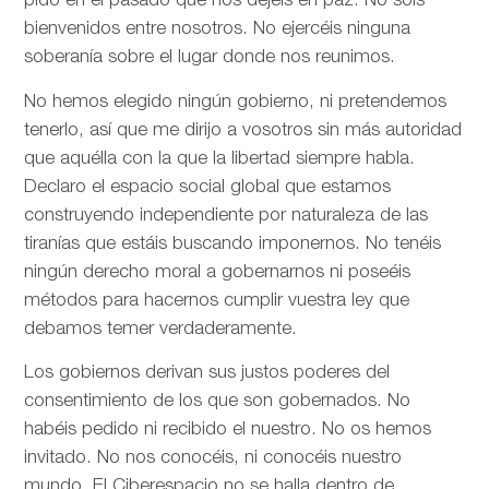
pido en el pasado que nos dejéis en paz. No sois
bienvenidos entre nosotros. No ejercéis ninguna
soberanía sobre el lugar donde nos reunimos.
No hemos elegido ningún gobierno, ni pretendemos
tenerlo, así que me dirijo a vosotros sin más autoridad
que aquélla con la que la libertad siempre habla.
Declaro el espacio social global que estamos
construyendo independiente por naturaleza de las
tiranías que estáis buscando imponernos. No tenéis
ningún derecho moral a gobernarnos ni poseéis
métodos para hacernos cumplir vuestra ley que
debamos temer verdaderamente.
Los gobiernos derivan sus justos poderes del
consentimiento de los que son gobernados. No
habéis pedido ni recibido el nuestro. No os hemos
invitado. No nos conocéis, ni conocéis nuestro
mundo. El Ciberespacio no se halla dentro de