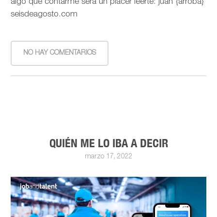
algo que contarme será un placer leerte: juan {arroba}
seisdeagosto.com
NO HAY COMENTARIOS
QUIÉN ME LO IBA A DECIR
marzo 17, 2022