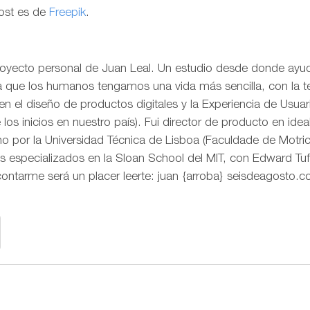
post es de
Freepik
.
royecto personal de Juan Leal. Un estudio desde donde ayud
ra que los humanos tengamos una vida más sencilla, con la t
o en el diseño de productos digitales y la Experiencia de Us
os inicios en nuestro país). Fui director de producto en idea
 por la Universidad Técnica de Lisboa (Faculdade de Motr
s especializados en la Sloan School del MIT, con Edward Tuf
contarme será un placer leerte: juan {arroba} seisdeagosto.