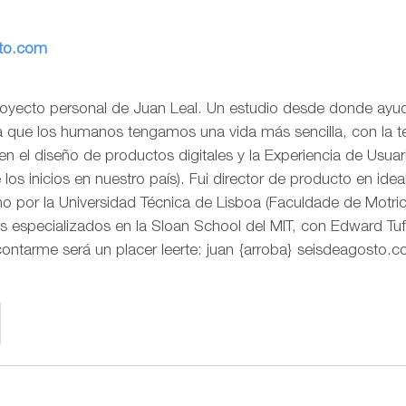
sto.com
royecto personal de Juan Leal. Un estudio desde donde ayud
ra que los humanos tengamos una vida más sencilla, con la t
o en el diseño de productos digitales y la Experiencia de Us
os inicios en nuestro país). Fui director de producto en idea
 por la Universidad Técnica de Lisboa (Faculdade de Motr
s especializados en la Sloan School del MIT, con Edward Tuf
contarme será un placer leerte: juan {arroba} seisdeagosto.