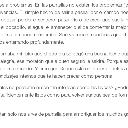
se a problemas. En las pantallas no existen los problemas (l
vivencias. El simple hecho de salir a pasear por el campo nos
opezar, perder el sendero, pasar frío o de creer que cae la 
l bocadillo, el agua, el amanecer o el de comentar la mejor 
ue está un poco más arriba. Son vivencias mundanas que el
os enterrando profundamente.
amaba mi fisio) que el otro día se pegó una buena leche baj
alegría, ese moratón que a buen seguro le saldrá. Porque e
 de este mundo. Y creo que Reque está en lo cierto: detrás 
endizajes internos que te hacen crecer como persona.
tales no perduran ni son tan intensas como las físicas? ¿Pod
 suficientemente listos como para volver aunque sea de for
 tan sólo nos sirve de pantalla para amortiguar los muchos g