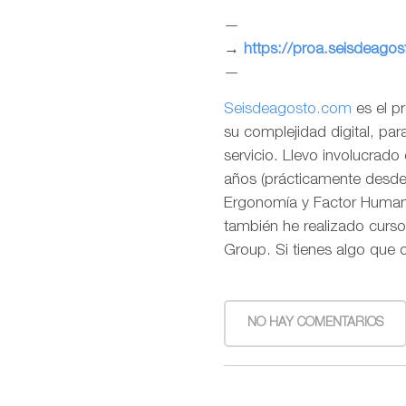
—
→
https://proa.seisdeago
—
Seisdeagosto.com
es el p
su complejidad digital, pa
servicio. Llevo involucrad
años (prácticamente desde l
Ergonomía y Factor Humano
también he realizado curso
Group. Si tienes algo que 
NO HAY COMENTARIOS