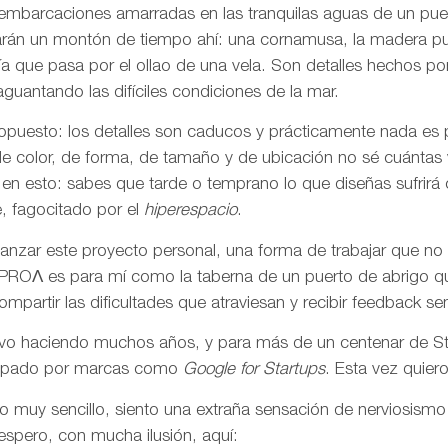
embarcaciones amarradas en las tranquilas aguas de un pue
evarán un montón de tiempo ahí: una cornamusa, la madera pul
uía que pasa por el ollao de una vela. Son detalles hecho
guantando las difíciles condiciones de la mar.
o opuesto: los detalles son caducos y prácticamente nada es
de color, de forma, de tamaño y de ubicación no sé cuántas
en esto: sabes que tarde o temprano lo que diseñas sufrirá
, fagocitado por el
hiperespacio
.
nzar este proyecto personal, una forma de trabajar que no 
. PROΛ es para mí como la taberna de un puerto de abrigo q
mpartir las dificultades que atraviesan y recibir feedback sen
levo haciendo muchos años, y para más de un centenar de St
rropado por marcas como
Google for Startups
. Esta vez quier
o muy sencillo, siento una extraña sensación de nerviosismo
espero, con mucha ilusión, aquí: